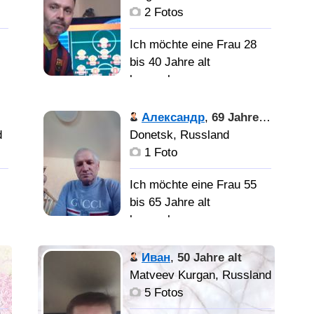
.
семьи 30-36
2 Fotos
Ich möchte eine Frau 28
bis 40 Jahre alt
в
kennenlernen
Александр
,
69 Jahre alt
Симпотичную девушку
d
Donetsk, Russland
без вредных привычек.
1 Foto
Ich möchte eine Frau 55
bis 65 Jahre alt
kennenlernen
,
Дорогие
Иван
,
50 Jahre alt
женщины, мне некогда и
Matveev Kurgan, Russland
А
не интересно вести
5 Fotos
Ю
анкетные разговоры.