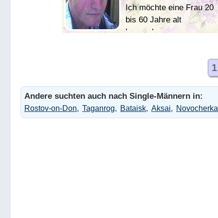
ЖИВОТНЫХ(ОВЧАРКА,
Ich möchte eine Frau 20
КОТ). Р. S. Я НЕ МЕЧТА
bis 60 Jahre alt
ГЛАМУРНОЙ МОДЕЛИ,
kennenlernen
Я-РУССКИЙ МУЖИК, Я
ВОДИТЕЛЬ ГАЗЕЛИ!
Женщину или девушку
1
для серьезных
ЖЕНЩИНУ
отношений. Сам в
Andere suchten auch nach Single-Männern in:
разводе живу один в
Rostov-on-Don
Taganrog
Bataisk
Aksai
Novocherka
своей квартире у моря
пляж 15 минут!