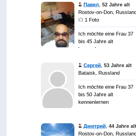
женщин на свете с
прекрасную порядочну
и понтов!
Павел
,
52 Jahre alt
которыми можно жить-
без вредных привычек
Rostov-on-Don, Russlan
но надо искать такую б
можно с ребенком.
1 Foto
которой жить- нельзя"_-
"Ты- добился женщины
Ich möchte eine Frau 37
не тогда-когда с ней
bis 45 Jahre alt
переспал а когда с ней
kennenlernen
спишь только ты!
"«Некоторые люди, не
Сергей
,
53 Jahre alt
созданы для того, чтоб
Честную-верную-
Bataisk, Russland
их приручили. Они
неподкупную.
созданы быть
Ich möchte eine Frau 37
свободными, пока не
bis 50 Jahre alt
встретят кого-то
kennenlernen
похожего, чтобы быть
свободными вместе»
Прост,
Среди миров, в
надёжен, ласковый,
Дмитрий
,
44 Jahre al
мерцании светил Одно
трудолюбивый с руками
Rostov-on-Don, Russlan