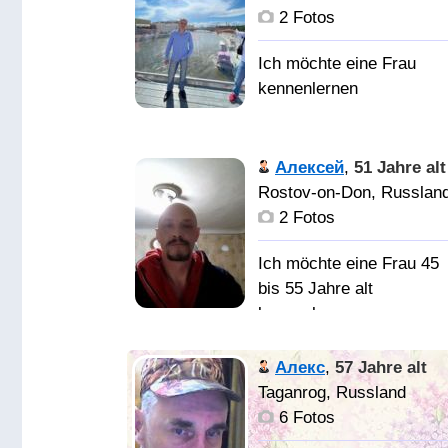
Звезды я повторяю имя
люблю животных
2 Fotos
Женщину, друга,
соратника, любовницу 
одном слове любимая
жена
Хорошую симпатичную
Алексей
,
51 Jahre alt
девушку
Rostov-on-Don, Russlan
2 Fotos
Ich möchte eine Frau 45
bis 55 Jahre alt
kennenlernen
НЕ ИДЕАЛЕН
Алекс
,
57 Jahre alt
НЕ ПРЫНЦ НА БЕЛОМ
Taganrog, Russland
КОНЕ, ПОСЛЕ РАЗВОД
6 Fotos
СНИМАЮ ДОМ,. ИМЕ