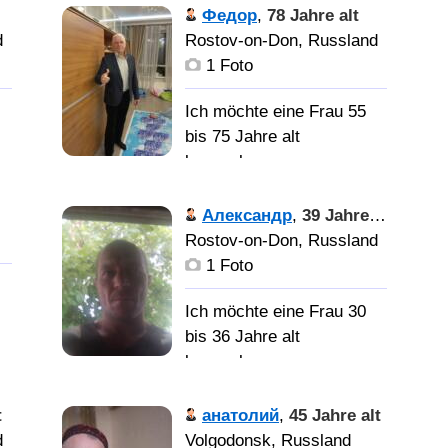
ю
единственную и родную.
Федор
,
78 Jahre alt
d
Rostov-on-Don, Russland
ез
1 Foto
Ich möchte eine Frau 55
bis 75 Jahre alt
kennenlernen
Александр
,
39 Jahre alt
ы
женщину для серьезных
Rostov-on-Don, Russland
отношений
1 Foto
Ich möchte eine Frau 30
bis 36 Jahre alt
kennenlernen
t
анатолий
,
45 Jahre alt
й
,
Женщину для создания
d
Volgodonsk, Russland