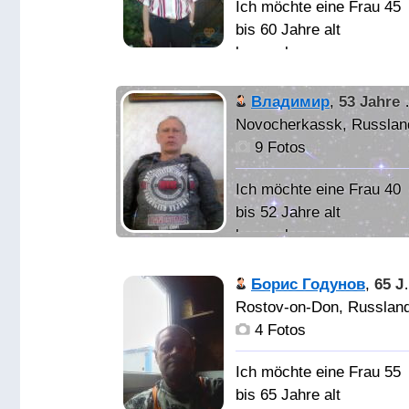
Ich möchte eine Frau 45
bis 60 Jahre alt
kennenlernen
НЕМНОГО О
Владимир
,
53 Jahre alt
СЕБЕ! РОСТОВЧАНИН!
Novocherkassk, Russlan
ОБЛАДАЮ ЧУВСТВОМ
9 Fotos
ЮМОРА-ТАКТА И
ДОЛГА! НАХОЖУСЬ В
Ich möchte eine Frau 40
ТОМ ВОЗРАСТЕ КОГДА
bis 52 Jahre alt
ДУРЬ ПРОШЛА А
kennenlernen
МАРАЗМ-НЕ НАЧАЛСЯ!
ПСИХОЛОГИЧЕСКИ
Вдовец,
Борис Годунов
,
65 Jahre alt
ВЫДЕРЖАН! ТРЕЗВО
непьющий,
Rostov-on-Don, Russlan
ВОСПИТАН! БЫЛ
неконфликтный. Ценю
4 Fotos
ХУЛИГАНОМ В
честность и верность в
ДЕТСКОМ САДУ-
отношениях.
Ich möchte eine Frau 55
СОВЕРШИЛ
bis 65 Jahre alt