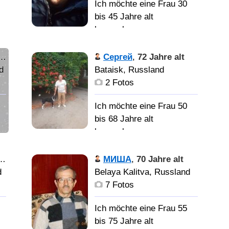
Ich möchte eine Frau 30
bis 45 Jahre alt
kennenlernen
Всё приходит
Сергей
,
72 Jahre alt
к тем, кто с терпением
d
Bataisk, Russland
судьбы ожидает!
2 Fotos
Просто
Ich möchte eine Frau 50
настоящую!!!
bis 68 Jahre alt
kennenlernen
Увлекаюсь
МИША
,
70 Jahre alt
психоанализом,
d
Belaya Kalitva, Russland
психологией. В
7 Fotos
взаимоотношениях ценю
доверие,
Ich möchte eine Frau 55
взаимопонимание,
bis 75 Jahre alt