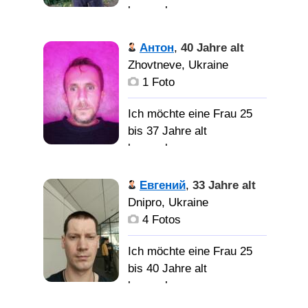
девушку понимающую
kennenlernen
чувство юмора.
Мужчина и
Антон
,
40 Jahre alt
женщина созданы друг
Zhovtneve, Ukraine
для друга. Нам хорошо,
1 Foto
но должно быть
прекрасно вдвоём.
Ich möchte eine Frau 25
bis 37 Jahre alt
kennenlernen
Женщину не курящую.
Мужчина в
Евгений
,
33 Jahre alt
самом расцвете сил без
Dnipro, Ukraine
ВП и с ЧЮищет умницу
4 Fotos
и красавицу с
аналогичным чертами
Ich möchte eine Frau 25
характера
bis 40 Jahre alt
kennenlernen
даму