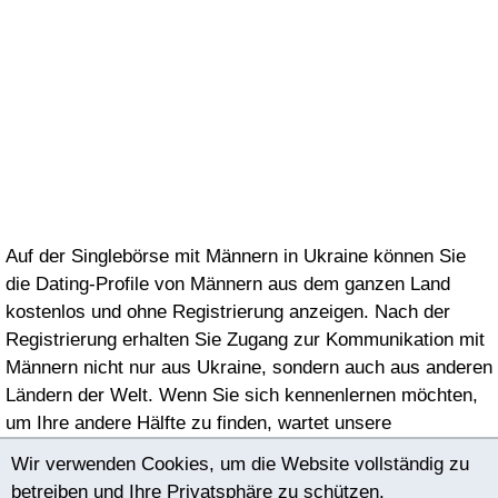
Ищу
Академии Украины на
интересные знакомства и
факультете
дружбу с женщинами по
Международная
сердцу))). Возможны
экономика. Люблю и
серьёзные отношения. Я
много учусь.
Вас Всех Люблю и
Желаю Удачи на Вашем
Ищу
Пути))).
девушку для серьезных
отношений и создания
Auf der Singlebörse mit Männern in Ukraine können Sie
семьи. Нужна
die Dating-Profile von Männern aus dem ganzen Land
нормальная и адекватная
kostenlos und ohne Registrierung anzeigen. Nach der
девушка. Не против буду,
Registrierung erhalten Sie Zugang zur Kommunikation mit
если у тебя есть дети. И
Männern nicht nur aus Ukraine, sondern auch aus anderen
очень хотелось бы, что
Ländern der Welt. Wenn Sie sich kennenlernen möchten,
бы ты была готова к
um Ihre andere Hälfte zu finden, wartet unsere
переезду в будущем.
Singlebörse auf Sie!
Wir verwenden Cookies, um die Website vollständig zu
Устал уже от
betreiben und Ihre Privatsphäre zu schützen.
разводняков в интернете