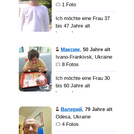
Любимую, может она
1 Foto
есть среди вас? милая
Пани...
познакомлюсь с
Ich möchte eine Frau 37
девушкой для серьезных
bis 47 Jahre alt
отношений и создание
kennenlernen
семьи, которая полюбит
меня таким какой я есть
Максим
,
50 Jahre alt
Общительный,
Ivano-Frankivsk, Ukraine
временами романтик,
8 Fotos
Ich möchte eine Frau 30
Женщину для
bis 60 Jahre alt
романтики, любви,
kennenlernen
серьезных отношений
Я много лет
Валерий
,
79 Jahre alt
записывал песни.
Odesa, Ukraine
Раньше верил в свой
4 Fotos
успех, но с годами