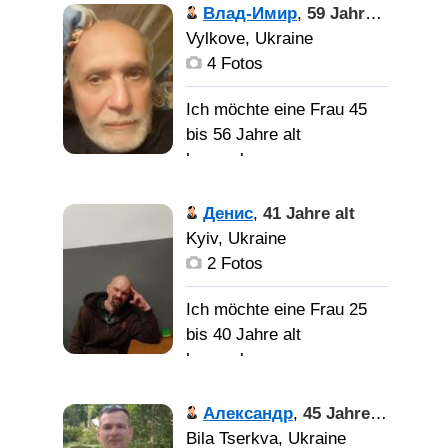
нормальний мужик
Влад-Имир
,
59 Jahre alt
Vylkove, Ukraine
Другу
4 Fotos
половинку в житті
Ich möchte eine Frau 45
bis 56 Jahre alt
kennenlernen
Абсолютно
Денис
,
41 Jahre alt
здоров, чего и вам
Kyiv, Ukraine
пожелаю...
2 Fotos
и приучу при желании; ))
Живу не в Вилково, но
Ich möchte eine Frau 25
рядом, моего миста нет в
bis 40 Jahre alt
списке...
kennenlernen
все при
Александр
,
45 Jahre alt
Разыскиваю свою
переписке
Bila Tserkva, Ukraine