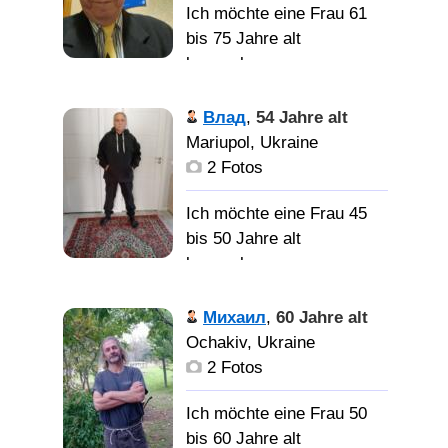
осознал, что здесь это
Ich möchte eine Frau 61
нереально.
bis 75 Jahre alt
Принял участие во
kennenlernen
многих фестивалях и
конкурсах. Пел в Киеве,
Меня зовут
Влад
,
54 Jahre alt
во Львове, в Москве, в
Валерий. Я ищу для
Mariupol, Ukraine
Питере и в
создания семьи
2 Fotos
Зеленодольске
современную спокойную
(Татарстан).
добрую женщину,
Ich möchte eine Frau 45
Снялся в четырёх
хорошую домохозяйку.
bis 50 Jahre alt
видеоклипах на свои
kennenlernen
песни, много выступал,
женщину, желающую
был гостем на радио и
Нормальный
Михаил
,
60 Jahre alt
создать семью, добрую,
на ТВ.
адекватный с чувством
Ochakiv, Ukraine
спокойную и хорошую
юмора мужчина.
2 Fotos
хозяйку
женщину, которая умеет
Ich möchte eine Frau 50
любить и сопереживать
Нормальную адекватную
bis 60 Jahre alt