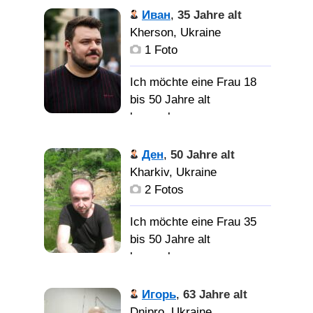
желательно без ВП и с
Спокойный,
Иван
,
35 Jahre alt
ЧуЮ
домашний, трудоголик,
Kherson, Ukraine
добрый, в общем такой
1 Foto
какой есть.
Ich möchte eine Frau 18
bis 50 Jahre alt
Верную, Любящую и
kennenlernen
заботливую, домашнюю.
Добрый,
Ден
,
50 Jahre alt
надежный, не люблю
Kharkiv, Ukraine
лож, несправедливость,
2 Fotos
готов открытса тому кто
готов к отношениям, и
Ich möchte eine Frau 35
готов понимать и быть
bis 50 Jahre alt
близким человеком не
kennenlernen
навижу показуху и
пластиковых людей.
не очень
Игорь
,
63 Jahre alt
Сам постоянно
симпатичный но добрый,
Dnipro, Ukraine