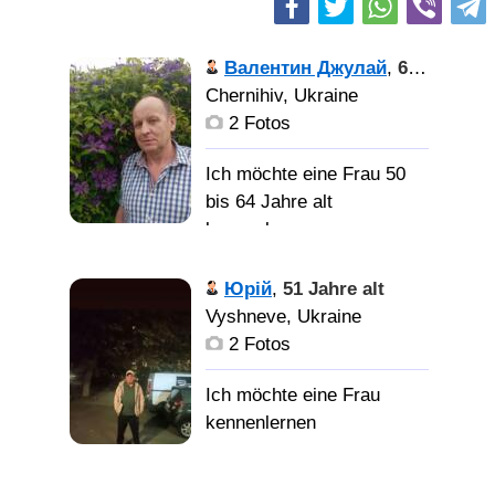
Валентин Джулай
,
63 Jahre alt
Chernihiv, Ukraine
2 Fotos
Ich möchte eine Frau 50
bis 64 Jahre alt
kennenlernen
Вредних
Юрій
,
51 Jahre alt
звичок не маю.
Vyshneve, Ukraine
2 Fotos
Самотню жінку, свою
половинку в місті
Чернігів.
Веселий