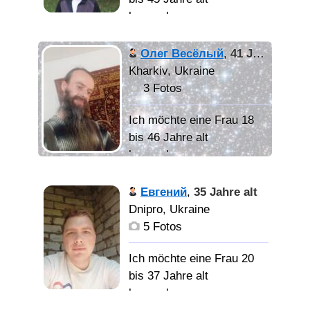
нашли общий язык и
kennenlernen
было комфортно и не
скучно
Стабильный.
Олег Весёлый
,
41 Jahre alt
Надёжный. Не навижу
Kharkiv, Ukraine
предательство.
3 Fotos
Ищу
Ich möchte eine Frau 18
девушку для создания
bis 46 Jahre alt
семьи.
kennenlernen
Весёлый,
Евгений
,
35 Jahre alt
жизнерадостный,
Dnipro, Ukraine
говорили Парень-
5 Fotos
Солнышко))).
Многосторонняя
Ich möchte eine Frau 20
многогранная глубокая
bis 37 Jahre alt
личность. Постоянно
kennenlernen
работаю Над Собой и