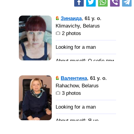
Зинаида
,
61 y. o.
Klimavichy, Belarus
2 photos
О себе при
общении.
Валентина
,
61 y. o.
Мужчину
Rahachow, Belarus
для жизни.
3 photos
Я не
миниатюрная, но вполне