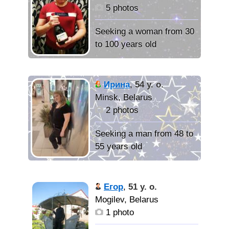
дом.
Ищу
5 photos
человека с которым
сможем понять друг
Seeking a woman from 30
друга. Хочу Любить и
to 100 years old
быть Любимой.
Такой,
какой есть!
Ирина
,
54 y. o.
Minsk, Belarus
Спутницу
2 photos
жизни.
Seeking a man from 48 to
55 years old
Спокойная,
добрая, иногда вредная,
Егор
,
51 y. o.
практически в любой
Mogilev, Belarus
жизненной ситуации
1 photo
остаюсь оптимисткой.