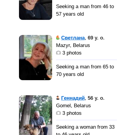
серьёзных отношений
Seeking a man from 46 to
57 years old
Спокойная,
скромная. Люблю сад,
Светлана
,
69 y. o.
цветы, землю, лес.
Mazyr, Belarus
Добрая. Люблю
3 photos
домашний уют.
Творческая натура.
Seeking a man from 65 to
70 years old
Надёжного,
доброго, трудолюбивого,
Я очень
целеустремлённого
терпеливая и спокойная,
Геннадий
,
56 y. o.
мужчину. Которого есть
но все имеет свои
Gomel, Belarus
за что ценить и уважать.
пределы.
3 photos
С которым рядом,
исцелится душа и
Я хотела
Seeking a woman from 33
болезнь" я все сама",
бы встретить надёжного,
to 46 years old