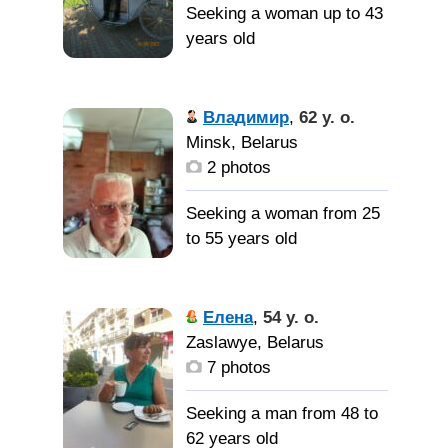
Seeking a woman up to 43
МУЖЧИНУ,
years old
а там время покажет,
ничего не загадываю
Я такой
приятный милый и
Владимир
,
62 y. o.
опрятный ласковый
Minsk, Belarus
красивый добрый и
2 photos
простой (это цитата)
Seeking a woman from 25
Женщину
to 55 years old
без вредных привычек
для создания семьи
Спокойный
жизнерадостный
Елена
,
54 y. o.
веселый честный для
Zaslawye, Belarus
невнимательных мой
7 photos
номер на значке на фото
Не терплю лжи и
Seeking a man from 48 to
предательства. РСП,
62 years old