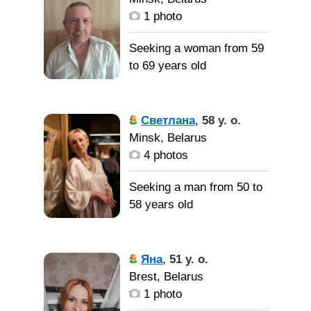
семьи.
1 photo
Православную
христианку, не по
Seeking a woman from 59
названию, а по сути.
to 69 years old
Инвалид,
вдовец,
Светлана
,
58 y. o.
самостоятельный.
Minsk, Belarus
Акуратный. характер
4 photos
нормальный.
Seeking a man from 50 to
женщину
58 years old
для совместной жизни
на моей территории,
Добрая,
хозяйку в дом, минчанку,
весёлая, преданная.
Яна
,
51 y. o.
без жилищных проблем.
Brest, Belarus
Доброго,
1 photo
честного мужчину для