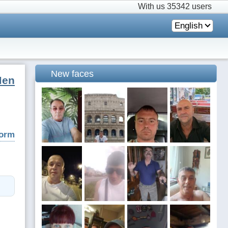
With us
35342 users
English
New faces
Men
form