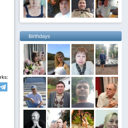
Birthdays
rks: