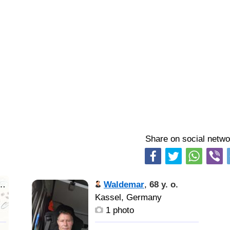
Share on social netwo
🎁
Waldemar
,
68 y. o.
Kassel, Germany
1 photo