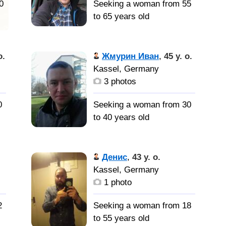
0
Seeking a woman from 55
to 65 years old
о
Немец, в
Германии с девяностых
o.
Жмурин Иван
,
45 y. o.
Kassel, Germany
3 photos
0
Seeking a woman from 30
ь
to 40 years old
хорошую
ы
добрую женщину для
Денис
,
43 y. o.
и.
серьёзных отношений
Kassel, Germany
1 photo
х
2
Seeking a woman from 18
to 55 years old