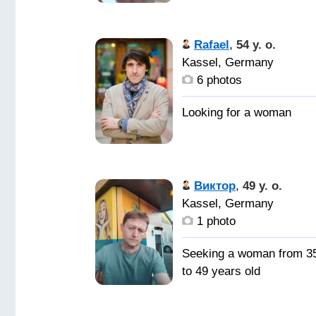
люблю
фотографировать,
путешествовать, и даж
Rafael
,
54 y. o.
готовить))
Kassel, Germany
6 photos
Влюбитьс
в душу, а потом
прикоснуться к телу
любимой души!
Виктор
,
49 y. o.
Kassel, Germany
1 photo
Seeking a woman from 3
to 49 years old