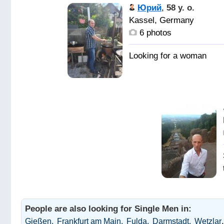
Юрий
,
58 y. o.
Kassel, Germany
6 photos
People are also looking for Single Men in:
.
Gießen
Frankfurt am Main
Fulda
Darmstadt
Wetzlar