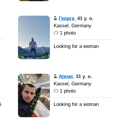
е
Георге
,
41 y. o.
Kassel, Germany
1 photo
я
Alexei
,
31 y. o.
Kassel, Germany
1 photo
5