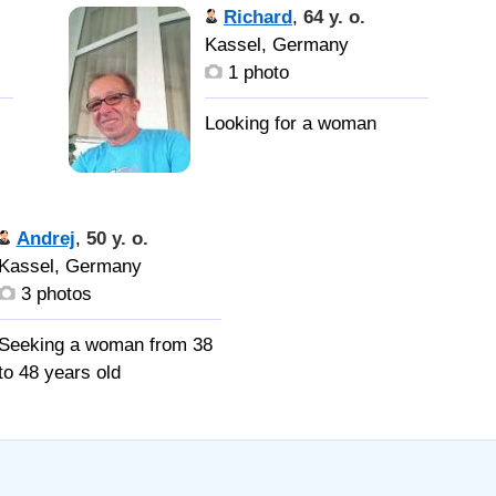
Richard
,
64 y. o.
Kassel, Germany
1 photo
Andrej
,
50 y. o.
Kassel, Germany
3 photos
Seeking a woman from 38
to 48 years old
Не вру