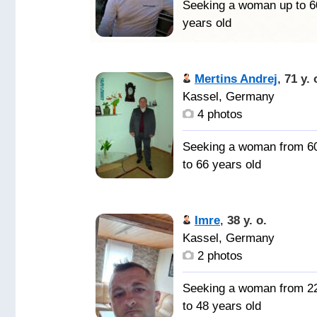
Seeking a woman up to 6
years old
Зорко одн
лишь сердце. Самого
Mertins Andrej
,
71 y. 
главного глазами не
Kassel, Germany
увидишь. Влюбиться в
4 photos
душу, а потом
прикоснуться к телу
Seeking a woman from 6
любимой души! Я очен
to 66 years old
люблю спорт, кино,
музыку, лето, солнце,
Женщину
летний дождь, море,
для знакомства, дружб
Imre
,
38 y. o.
животных, природу,
и для совместной жизн
Kassel, Germany
цветы, книги, машины,
2 photos
дороги, культуры други
стран, красивые здания
Seeking a woman from 2
и картины, также я
to 48 years old