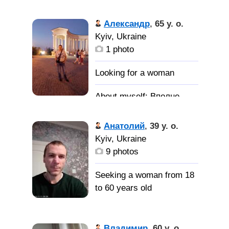
серьезные отношения,
общении..
Александр
,
65 y. o.
интересуют
Kyiv, Ukraine
длительные отношения..
1 photo
Вполне
нормальный человек.
Анатолий
,
39 y. o.
Любимую,
Kyiv, Ukraine
для жизни, путешествий,
9 photos
с которой было бы не
скучно как в быту так и
Seeking a woman from 18
жизни, только для
to 60 years old
серьёзных отношений.
свободный
не женат без вред них
Владимир
,
60 y. o.