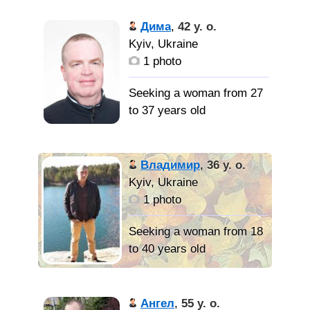
меня таким какой я есть
добрый
честный красивый
Дима
,
42 y. o.
воспитанный и очень
Kyiv, Ukraine
жалосливый.
1 photo
Я хочу
Seeking a woman from 27
найти красивую и
to 37 years old
добрую девушку и
умную.
С высшим
образованием, без
Владимир
,
36 y. o.
вредных привычек, не
Kyiv, Ukraine
женат, без детей.
1 photo
Ищу
Seeking a woman from 18
девушку для встреч,
to 40 years old
серьезных отношений,
создания семьи,
Спокойный,
воспитания ребенка, с
простой, как дверца
Ангел
,
55 y. o.