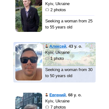
высшим образованием,
шкафа, изредка могу и
Kyiv, Ukraine
без вредных привычек,
поскрипеть...
2 photos
не замужнюю, без детей.
Знакомство только в
Ищу:
Seeking a woman from 25
Киеве и Киевской
спутницу по жизни👩‍❤️‍👨
to 55 years old
области.
👨‍👩‍👦, дузей👩👨‍🎓👨‍⚖️🧔,
общения.
Адекватный. Женский
Алексей
,
43 y. o.
Психолог. Юрист А
Kyiv, Ukraine
остальное при встрече и
1 photo
по телефону.
Seeking a woman from 30
to 50 years old
Адекватный. Юрист..
Психолог. В поиске
40 лет, не
девушки для серьезных
женат, интересуюсь
Евгений
,
68 y. o.
отношений и
наукой, образованием,
Kyiv, Ukraine
дальнейшей семейной
саморазвитием и т. п.
7 photos