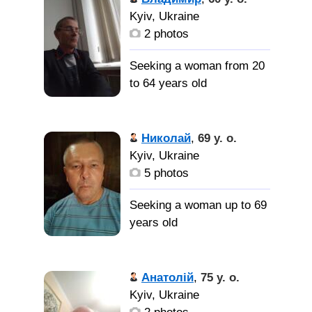
привычек простой в
Kyiv, Ukraine
общении люблю
2 photos
позитивных открытых
людей радостных
Seeking a woman from 20
простых так проще.. кого
to 64 years old
я ищу? Девушку
свободную без детей
духовность
добрую простую
взаимность любовь
Николай
,
69 y. o.
серйозную готова для
доброта
Kyiv, Ukraine
отношений и возможно
5 photos
семьи в будущем мне не
симпатичную верную
важно откуда ти с какого
Seeking a woman up to 69
добрую
города пиши
years old
пообщаемся встретимся
а дальше все будет
Обычный
видно жизнь покажет
человек со своими
Анатолій
,
75 y. o.
недостатками и со
Kyiv, Ukraine
свободную
своими достоинствами.