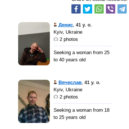
Денис
,
41 y. o.
Kyiv, Ukraine
2 photos
Seeking a woman from 25
to 40 years old
все при
переписке
Вячеслав
,
41 y. o.
Kyiv, Ukraine
2 photos
познакомлюсь с
девушкой для серьезных
Seeking a woman from 18
отношений и создание
to 25 years old
семьи, которая полюбит