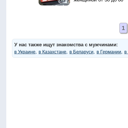
лет
Я много лет
записывал песни.
1
Раньше верил в свой
успех, но с годами
У нас также ищут знакомства с мужчинами:
осознал, что здесь это
в Украине
в Казахстане
в Беларуси
в Германии
в
нереально.
Принял участие во
многих фестивалях и
конкурсах. Пел в Киеве,
во Львове, в Москве, в
Питере и в
Зеленодольске
(Татарстан).
Снялся в четырёх
видеоклипах на свои
песни, много выступал,