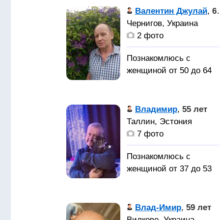
люблю. музыку. люблю.
Меня зовут
Валентин Джулай
,
63 года
смех. пошутить. детей.
Алишер!
Чернигов, Украина
двое. живут. отдельно.
Национальность: Узбек
2 фото
пожизни. ласков. любл
европеизированный,
кошек. собак. не. брошу
русскоговорящий В
Познакомлюсь с
не. предам. давайте.
совершенстве владею
женщиной от 50 до 64
вместе. создадим. наш
(узбекским и русским
лет
счастье
языками). (Разгаворный
Рост 185 см Вес90кг
Вредних звичок
Владимир
,
55 лет
Телосложение
не маю.
Таллин, Эстония
Симпатичную ухоженн
нормальное Водитель
7 фото
средней полноты добр
Самотню
профессионал кат. В, С,
по характеру давайте
жінку, свою половинку в
Большой опыт(30лет).
Познакомлюсь с
вместе создадим наше
місті Чернігів.
Владею навыками
женщиной от 37 до 53
счастье. согласную. на
автомеханика, (Есть
лет
переезд. краснодарский
опыт). Моё хобби
край кущевская
автомобили! С детства.
Очень добрый
Влад-Имир
,
59 лет
И ещё, я увлекаюсь
человек. Умею слышат
Вилково, Украина