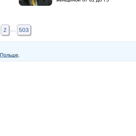
НЕСКОЛЬКО
лет
НЕБЛАГОВИДНЫХ
ПОСТУПКОВ -СТАВ
Меня зовут
…
ВЗРОСЛЫМ
Валерий. Я ищу для
2
503
ИСПРАВИЛСЯ! ЛЮБЛЮ
создания семьи
ПРИРОДУ-МОРЕ И
современную спокойную
ВОДУ! ЛЕС И
добрую женщину,
.
 Польше
ЖИВОТНЫХ!
хорошую домохозяйку.
УВЛЕКАЮСЬ
женщину,
АКВАРИУМНЫМИ
желающую создать
РЫБКАМИ И ДРУЖУ СО
семью, добрую,
СВОЕЙ СОБАКОЙ-
спокойную и хорошую
БАКСОМ! КАНДИДАТ В
хозяйку
МАСТЕРА ПО КОННОМУ
СПОРТУ!
Кого я хочу
найти: "Есть много