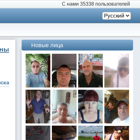
С нами
35338 пользователей
Русский
Новые лица
ины
иска