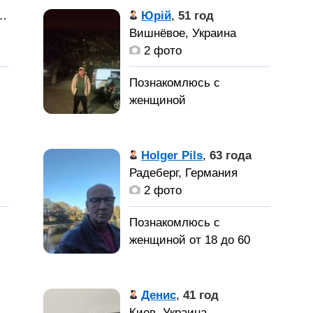
сейчас на пенсии. Для
не имею. Живу у моря.
творчестве и
Юрій
,
51 год
меня приоритетным
совместных открытиях.
Вишнёвое, Украина
Честность..,
является человеческий
2 фото
аккуратность..,
ю.
фактор, а потом всё
Вдовец, 85/167/65. Не
сообразительность..,
.
остальное.
пугайтесь моего
чистоплотность.... Не
календарного возраста,
для кухонных работ.., не
Моя
е.
дал себе установку
конечная цель
для стирки и уборки.., а
)
дожить до 246 лет, как
Веселий
знакомства - семья. Ищу
для души.. и любви... )
японский крестьянин
нормальний мужик
Holger Pils
,
63 года
одинокую женщину, с
Уважаю тех женщин..,
Мампе. Проживаю один в
Радеберг, Германия
ую
которой могу обрести
которые интересуются
Другу
своем доме, в сельской
2 фото
ую
семейное счастье на
мужчиной.., как
половинку в житті
местности
основе взаимной любви.
человеком., с его + и -, а
Краснодарского края.
Познакомлюсь с
Приоритетом для меня
не как спонсором для
Мечтаю встретить
женщиной от 18 до 60
является человеческий
кругосветных
женщину, для которой
лет
фактор, а всё остальное
путешествий.. Всё в
хотелось бы жить, с
на втором плане, в том
жизни имею..
которой поделил бы
Ein normaler alter
Денис
,
41 год
числе национальность,
Фотографии.. свежие..
ь
любовь и ласку, нежную,
Kerl. Der sich Einbildet,
Киев, Украина