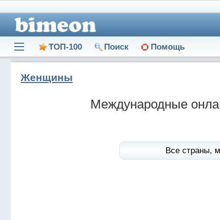
ТОП-100
Поиск
Помощь
Женщины
Международные онла
Все страны,
м