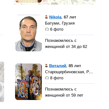
Мои основные
качества: Спокойный
Nikola
,
67 лет
характер, аккуратность,
Батуми, Грузия
целеустремленность,
6 фото
ответственность,
воспитанность, упорство,
Познакомлюсь с
настойчивость,
женщиной от 34 до 62
м
терпение. Ценю в людях
лет
искренность и юмор. Мое
хобби: психология,
Некурящий.
Виталий
,
85 лет
философия.
Непьющий. Выгляжу
Старощербиновская, Россия
 и
Повседневные
моложе своих лет. Фото
8 фото
приоритеты - позитивный
свежие.. Веду здоровый
.
образ мышления,
образ жизни. Женат не
Познакомлюсь с
здоровый образ жизни. Я
был. Детей не имею.
женщиной от 59 лет
вдовец.. Моя сфера
Вежлив. Аккуратен.
деятельности - наука, но
Проблем со здоровьем
Мечтаю о любви,