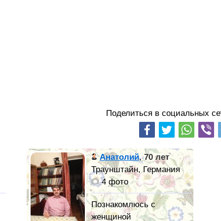
Поделиться в социальных се
Анатолий
,
70 лет
Траунштайн, Германия
4 фото