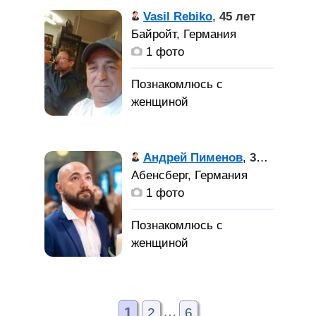
Интересную
Vasil Rebiko
,
45 лет
симпотичную девушку
Байройт, Германия
для серёзных
1 фото
отношений!
Андрей Пименов
,
37 лет
Абенсберг, Германия
1 фото
…
1
2
6