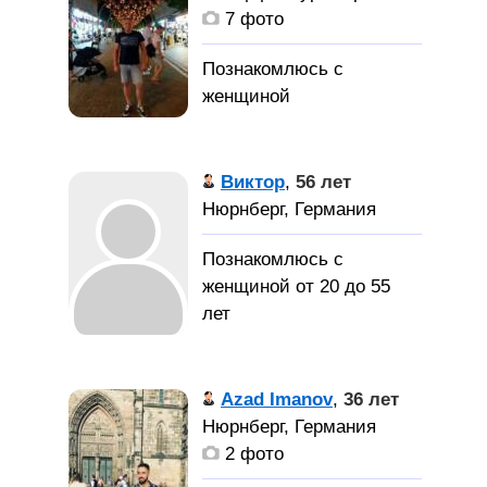
7 фото
Я украинец, на
данный момент живу и
Виктор
,
56 лет
работаю в Германии.
Нюрнберг, Германия
Познакомлюсь с
женщиной от 20 до 55
лет
Познакомлюсь с
симпатичной, не глупой
Azad Imanov
,
36 лет
девушкой для серьёзных
Нюрнберг, Германия
отношений.
2 фото