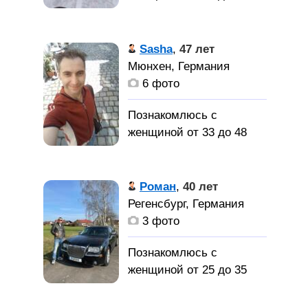
лет
Беженец из
Sasha
,
47 лет
Украины, 2014г. Луганск,
Мюнхен, Германия
04. 03. 2022. из Харькова,
6 фото
сейчас в Доувертхе в
лагере, хочу найти
Познакомлюсь с
женщину для создания
женщиной от 33 до 48
семьи
лет
Роман
,
40 лет
Познакомлюсь с дев/жен
Регенсбург, Германия
для серьезных
3 фото
отношений (женитьбы),
Мюнхен.
Познакомлюсь с
женщиной от 25 до 35
лет