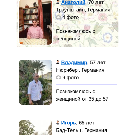
Анатолий
,
70 лет
Траунштайн, Германия
4 фото
Мои основные
качества: Спокойный
Владимир
,
57 лет
характер, аккуратность,
Нюрнберг, Германия
целеустремленность,
9 фото
ответственность,
воспитанность, упорство,
Познакомлюсь с
настойчивость,
женщиной от 35 до 57
терпение. Ценю в людях
лет
искренность и юмор. Мое
хобби: психология,
Подробности в
Игорь
,
65 лет
философия.
переписке,
Бад-Тёльц, Германия