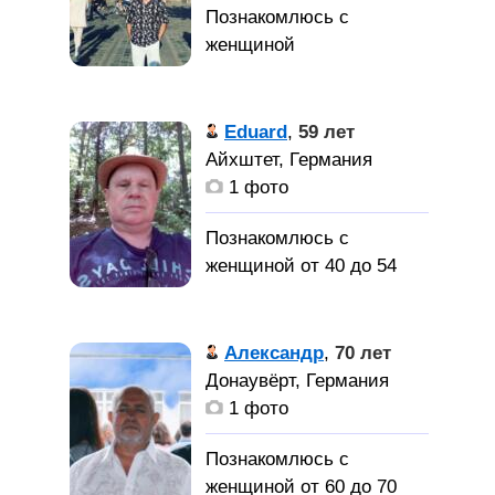
Симпатичный, стройный
мужчина познакомиться
с симпатичной, не
Буду рад за
глупой девушкой для
знакомство
Eduard
,
59 лет
серьёзных отношений.
Айхштет, Германия
1 фото
Познакомлюсь с
женщиной от 40 до 54
лет
Женьщину
Александр
,
70 лет
для серьёзных
Донаувёрт, Германия
отношенний
1 фото
Познакомлюсь с
женщиной от 60 до 70