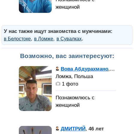
Ищу
близкого человека,
вторую половинку,
навсегда.
У нас также ищут знакомства с мужчинами:
.
в Белостоке
в Ломже
в Сувалках
Возможно, вас заинтересуют:
Вова Абдурахмано
,
40 лет
Ломжа, Польша
1 фото
ДМИТРИЙ
,
46 лет