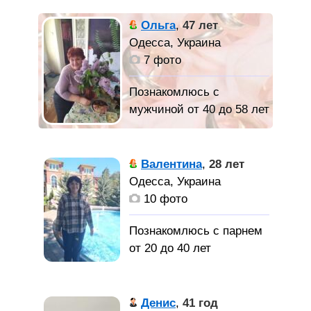
Который воображает, что
всегда может начать все
Абсолютно
Ольга
,
47 лет
сначала, когда жизнь
здоров, чего и вам
Одесса, Украина
преподносит ему
пожелаю...
7 фото
неприятный сюрприз.
и приучу при желании; ))
Живу не в Вилково, но
Познакомлюсь с
Hallo. Ich
рядом, моего миста нет в
мужчиной от 40 до 58 лет
habe in kürze vor,
списке...
Deutschland zu Verlassen
Привлекательная
um in Russland,
Разыскиваю
женщина с чувством
Валентина
,
28 лет
Kaliningrad zu Leben.
свою Любимую, может
юмора, заботливая,
Одесса, Украина
Vieleicht findet sich eine
она есть среди вас?
душевная, люблю
10 фото
ehrliche, liebevolle Frau,
милая Пани...
общение, нежная. жду
der die angeblichen so
свою вторую половинку с
Познакомлюсь с парнем
gerühmten Russischen
которым мы бы вместе
от 20 до 40 лет
Werte wirklich etwas
были счастливы.
Bedeuten. Nochmals mich
Уважаемые мужчины кто
Я
aus Gründen von Betrug
просто ищет
привлекательная
Денис
,
41 год