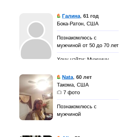
Галина
,
61 год
Бока-Ратон, США
Познакомлюсь с
мужчиной от 50 до 70 лет
Мужчину
доброго, честного,
щедрого с чувством
Nata
,
60 лет
юмора.
Такома, США
7 фото