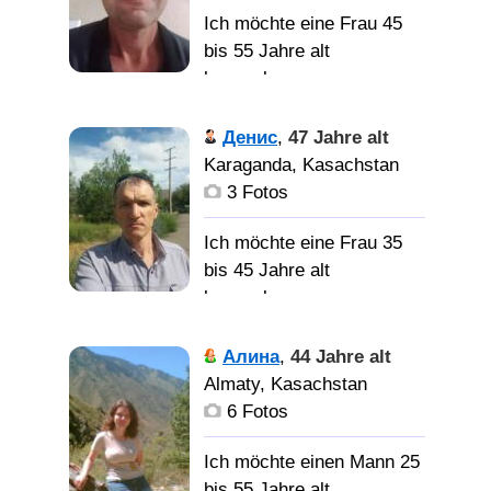
встретить хорошую
Хочу
Ich möchte eine Frau 45
женщину для создания
найти спутницу жизни на
bis 55 Jahre alt
семьи. Хочу иметь
всю жизнь
kennenlernen
совместных детей.
Честен,
Денис
,
47 Jahre alt
добродушный,
Karaganda, Kasachstan
спроведлив, люблю
3 Fotos
порядок.
Ich möchte eine Frau 35
bis 45 Jahre alt
Добрую, нежную,
kennenlernen
женщину!!!
НИКОГДА НЕ
Алина
,
44 Jahre alt
ПРЕДАМ, ЛЮБЛЮ
Almaty, Kasachstan
ЮМОР. НРАВИТЬСЯ
6 Fotos
РЫБАЛКА. ГЛАЗА ЦВЕТА
НЕБА😉
Ich möchte einen Mann 25
bis 55 Jahre alt