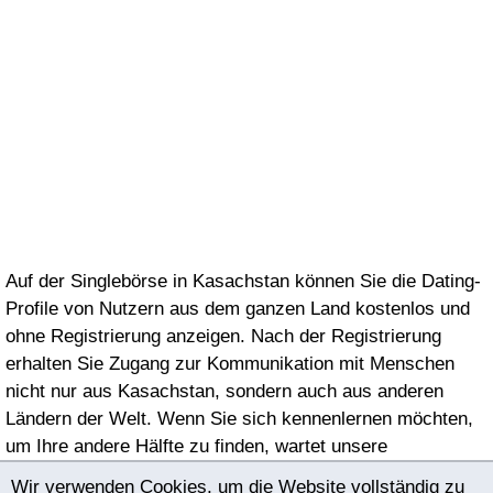
готова пойти со мной на
всё! Та, которая не
оставит меня в
неудачные или трудные
периоды моей жизни, не
изменит и не предаст
никогда! Та, которой не
безразлично всё, что со
мной происходит, что
творится у меня на
Auf der Singlebörse in Kasachstan können Sie die Dating-
душе.
Profile von Nutzern aus dem ganzen Land kostenlos und
ohne Registrierung anzeigen. Nach der Registrierung
erhalten Sie Zugang zur Kommunikation mit Menschen
nicht nur aus Kasachstan, sondern auch aus anderen
Ländern der Welt. Wenn Sie sich kennenlernen möchten,
um Ihre andere Hälfte zu finden, wartet unsere
Singlebörse auf Sie!
Wir verwenden Cookies, um die Website vollständig zu