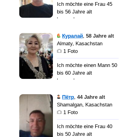
следящую за собой, не
Ich möchte eine Frau 45
забывающую про
Хочу
bis 56 Jahre alt
спортзал, ведущую
найти женщину для
kennenlernen
активный образ жизни,
серьёзных отношений
без вредных привычек.
Характер
Куралай
,
58 Jahre alt
спокойный,
Almaty, Kasachstan
уравновешенный, с
1 Foto
юмором.
Ich möchte einen Mann 50
bis 60 Jahre alt
Хорошую женщину для
kennenlernen
совместной жизни
Позитивная,
Пётр
,
44 Jahre alt
энергичная, любящая
Shamalgan, Kasachstan
жизнь и людей.
1 Foto
Желающая мира и добра
всем.
Ich möchte eine Frau 40
bis 50 Jahre alt