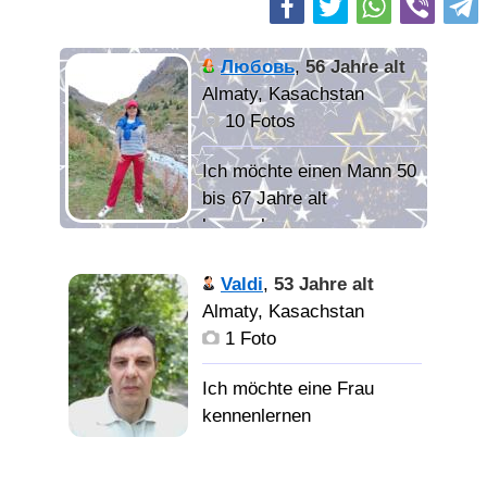
Любовь
,
56 Jahre alt
Almaty, Kasachstan
10 Fotos
Ich möchte einen Mann 50
bis 67 Jahre alt
kennenlernen
"Настоящая
Valdi
,
53 Jahre alt
женщина с самыми
Almaty, Kasachstan
нормальными
1 Foto
желаниями и
потребностями. Живу по
принципу: "Относись к
людям так, как хочешь
чтобы относились к
Внешность