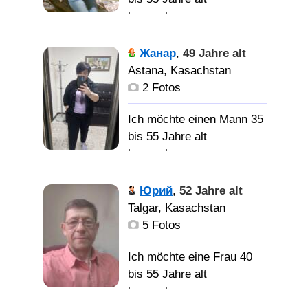
kennenlernen
ВЕРНУЮ, ЧЕСТНУЮ
ЖЕНЩИНУ. С ЧУСТВОМ
Красивая,
Жанар
,
49 Jahre alt
ЮМОРА.
умная, с чувством
Astana, Kasachstan
юмора. Все при общении
2 Fotos
Ich möchte einen Mann 35
Умного, порядочного,
bis 55 Jahre alt
симпатичного парня, с
kennenlernen
чувством юмора,
финансово устойчивого
Сильная,
Юрий
,
52 Jahre alt
для серьезных
целеустремлённая
Talgar, Kasachstan
отношений. А также
женщина, хочет стать
5 Fotos
девушку-подружку для
слабой, любимой...
общения
нужен надёжный друг,
Ich möchte eine Frau 40
товарищ и Мужчина!
bis 55 Jahre alt
kennenlernen