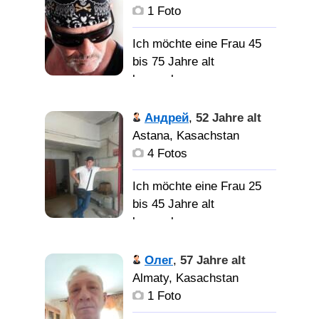
С хорошим здоровьем, с
снохой внуком внучкой
1 Foto
высшим образованием.
Я всегда за стол
Ich möchte eine Frau 45
переговоров и обо всем
Порядочного, делового,
bis 75 Jahre alt
можно договариваться с
заботливого мужчину
kennenlernen
пользой и добром для
обоих. Голова у меня не
Верный,
Андрей
,
52 Jahre alt
болит)))
нежный, сексуальный,
Astana, Kasachstan
спортивный,
4 Fotos
оптимистичный,
весёлый, не дурак.
Ich möchte eine Frau 25
bis 45 Jahre alt
Ищу
kennenlernen
подругу, верную, нежную,
сексуальную,
Работаю
Олег
,
57 Jahre alt
оптимистку, уважающую
автоэлектрик делаю
Almaty, Kasachstan
мужчин, любящую
машины хочу встретить
1 Foto
природу и животных,
человека для жизни