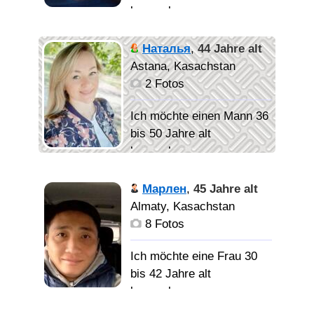
kennenlernen
Человека с щедрой
душой, который
Спокойный,
Наталья
,
44 Jahre alt
поддержит в любой
абсолютно
Astana, Kasachstan
ситуации, умеющий
неконфликтный,
2 Fotos
слушать и слышать, с
трудолюбивый,
позитивным настроем на
заботливый, умею
Ich möchte einen Mann 36
жизнь и не унывающий
любить и быть
bis 50 Jahre alt
при любых ситуациях.
любимым.
kennenlernen
Искренно умеющий
радоваться вместе с
Симпатичная.
Марлен
,
45 Jahre alt
тобой. Думаю есть такие
Женщину до 50 лет,
Легко нахожу общий язык
Almaty, Kasachstan
люди на планете Земля!
адекватную, простую и
с друзьями.
8 Fotos
)
надёжную.
Ich möchte eine Frau 30
Человнка с которым
bis 42 Jahre alt
легко по жизни.
kennenlernen