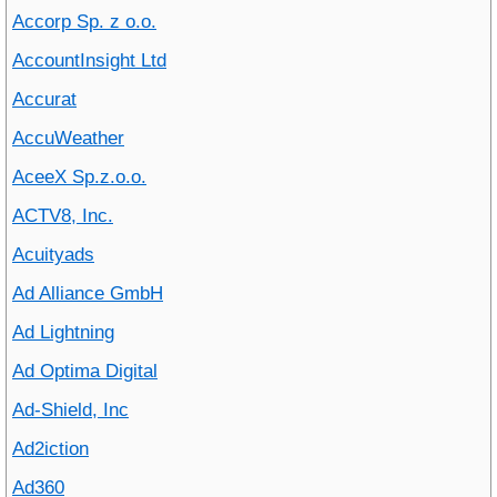
Accorp Sp. z o.o.
AccountInsight Ltd
Accurat
AccuWeather
AceeX Sp.z.o.o.
ACTV8, Inc.
Acuityads
Ad Alliance GmbH
Ad Lightning
Ad Optima Digital
Ad-Shield, Inc
Ad2iction
Ad360