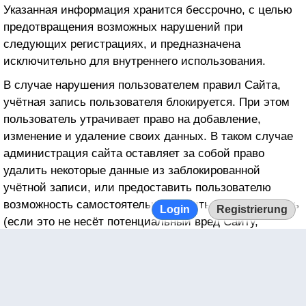
Adforce Digital Intelligence LTDA
Указанная информация хранится бессрочно, с целью
предотвращения возможных нарушений при
Adform
следующих регистрациях, и предназначена
AdGear
исключительно для внутреннего использования.
AdGibbon BV
В случае нарушения пользователем правил Сайта,
Adhese
учётная запись пользователя блокируется. При этом
пользователь утрачивает право на добавление,
adhood
изменение и удаление своих данных. В таком случае
Adikteev
администрация сайта оставляет за собой право
удалить некоторые данные из заблокированной
Adimo
учётной записи, или предоставить пользователю
AdInMo LTD
возможность самостоятельно удалить учётную запись
Login
Registrierung
Aditude, Inc.
(если это не несёт потенциальный вред Сайту,
администрации Сайта или другим пользователям
adjoe GmbH
Сайта). Через два года после блокировки такая
Adjust Digital A/S
учётная запись удаляется в общем порядке,
описанном выше в данном разделе. При этом
Adjust GmbH