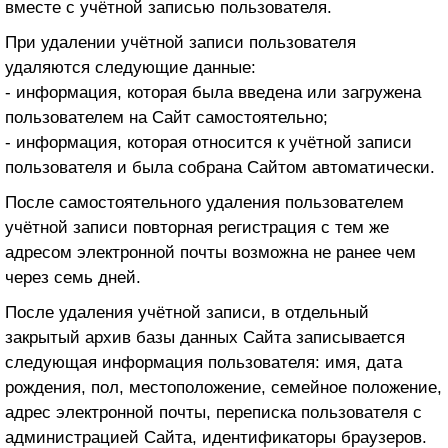
вместе с учётной записью пользователя.
AddApptr GmbH
При удалении учётной записи пользователя
удаляются следующие данные:
AdDefend GmbH
- информация, которая была введена или загружена
Addroid
пользователем на Сайт самостоятельно;
Adelaide Metrics Inc
- информация, которая относится к учётной записи
пользователя и была собрана Сайтом автоматически.
AdElement
После самостоятельного удаления пользователем
Adello
учётной записи повторная регистрация с тем же
Aderize
адресом электронной почты возможна не ранее чем
через семь дней.
ADEX
После удаления учётной записи, в отдельный
Adex (Virtual Minds GmbH)
закрытый архив базы данных Сайта записывается
AdFalcon
следующая информация пользователя: имя, дата
ADFIXUS PTY LTD
рождения, пол, местоположение, семейное положение,
адрес электронной почты, переписка пользователя с
Adflare
администрацией Сайта, идентификаторы браузеров.