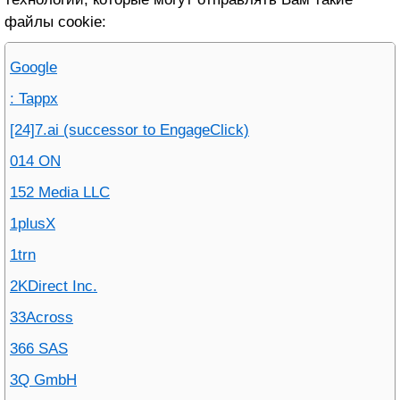
файлы cookie:
Google
: Tappx
[24]7.ai (successor to EngageClick)
014 ON
152 Media LLC
1plusX
1trn
2KDirect Inc.
33Across
366 SAS
3Q GmbH