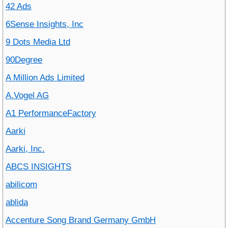
42 Ads
6Sense Insights, Inc
9 Dots Media Ltd
90Degree
A Million Ads Limited
A.Vogel AG
A1 PerformanceFactory
Aarki
Aarki, Inc.
ABCS INSIGHTS
abilicom
ablida
Accenture Song Brand Germany GmbH