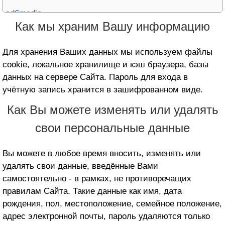
ad6media
Как мы храним Вашу информацию
Adacado
Adara Media
Для хранения Ваших данных мы используем файлы
cookie, локальное хранилище и кэш браузера, базы
Adasta Media S.r.l.
данных на сервере Сайта. Пароль для входа в
Adbalancer
учётную запись хранится в зашифрованном виде.
adbility media GmbH
Как Вы можете изменять или удалять
Adblade
свои персональные данные
ADBOX
Вы можете в любое время вносить, изменять или
ADBRO (GISTER PRIVATE LIMITED)
удалять свои данные, введённые Вами
AdButler
самостоятельно - в рамках, не противоречащих
Adcash
правилам Сайта. Такие данные как имя, дата
рождения, пол, местоположение, семейное положение,
ADCELL
адрес электронной почты, пароль удаляются только
Adcombi