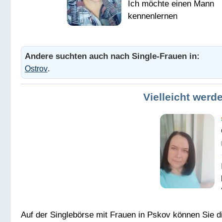
Активная,
позитивно настроенная
Andere suchten auch nach Single-Frauen in:
дама., Люблю жить и
.
Ostrov
наслаждаться жизнью
Люблю юмор и веселых
Vielleicht werde
людей, не жалующихся
на года и болячки. Не
ищу спонсора.
Мужчину позитивно
настроенного с чувство
юмора.
Auf der Singlebörse mit Frauen in Pskov können Sie d