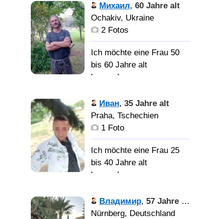
mountain climbing, or
Нормальный
Михаил
,
60 Jahre alt
traveling. Currently, I am
адекватный с чувством
Ochakiv, Ukraine
single. No matter which
юмора мужчина.
2 Fotos
country you come from, if
you truly like, please feel
Ich möchte eine Frau 50
Нормальную адекватную
free to message me.
bis 60 Jahre alt
девушку понимающую
kennenlernen
чувство юмора.
one
kind and Family-oriented
Мужчина и
Иван
,
35 Jahre alt
and respect me and love
женщина созданы друг
Praha, Tschechien
me woman.
для друга. Нам хорошо,
1 Foto
но должно быть
прекрасно вдвоём.
Ich möchte eine Frau 25
bis 40 Jahre alt
kennenlernen
Женщину не курящую.
Лично при
Владимир
,
57 Jahre alt
встрече.
Nürnberg, Deutschland