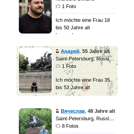
Возраст значения не
добрый, в общем такой
1 Foto
имеет, но уважайте
какой есть.
пожалуста мои
Ich möchte eine Frau 18
эстетические
bis 50 Jahre alt
потребности.
Верную, Любящую и
kennenlernen
заботливую, домашнюю.
Добрый,
Андрей
,
55 Jahre alt
надежный, не люблю
Saint-Petersburg, Russland
лож, несправедливость,
1 Foto
готов открытса тому кто
готов к отношениям, и
Ich möchte eine Frau 35
готов понимать и быть
bis 53 Jahre alt
близким человеком не
kennenlernen
навижу показуху и
пластиковых людей.
Терпеть не
Вячеслав
,
48 Jahre alt
Сам постоянно
могу намёки.
Saint-Petersburg, Russland
развиваюсь и работаю
Предпочитаю говорить
8 Fotos
над собой.
если разговор до того