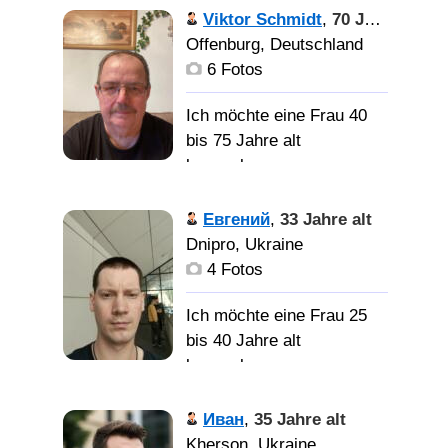
Познакомлюсь с
Viktor Schmidt
,
70 Jahre alt
женщиной для серезных
Offenburg, Deutschland
отношений и надежного
6 Fotos
брака.
Ich möchte eine Frau 40
bis 75 Jahre alt
Женщину, которая знает
kennenlernen
что хочет и которая знает
чего хочу я. Женщину,
Я вдовец,
Евгений
,
33 Jahre alt
которая станет надежным
добрый не жадный,
Dnipro, Ukraine
другом и товарищем в
очень люблю секс и
4 Fotos
работе, котрая разделяет
вообще жизнь
мои взгляды, готовая
Ich möchte eine Frau 25
координально изменить
Жену
bis 40 Jahre alt
свою жизнь, с
для серьезных
kennenlernen
оптимизмом смотрящая
отношений
в будущее. Дети- не
Спокойный,
Иван
,
35 Jahre alt
помеха, даже наоборот.
домашний, трудоголик,
Kherson, Ukraine