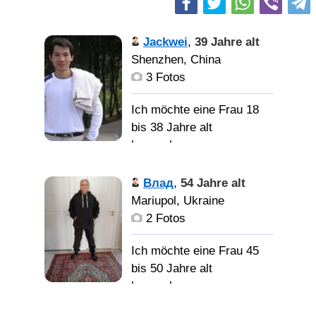
Jackwei
,
39 Jahre alt
Shenzhen, China
3 Fotos
Ich möchte eine Frau 18
bis 38 Jahre alt
kennenlernen
I am a
Влад
,
54 Jahre alt
professional foreign trade
Mariupol, Ukraine
sales manager. I am a
2 Fotos
sunny and friendly person
with an easy-going
Ich möchte eine Frau 45
personality. I enjoy sports
bis 50 Jahre alt
such as playing
kennenlernen
basketball, swimming,