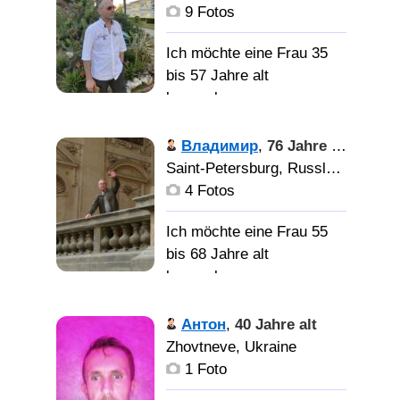
9 Fotos
Хочу
познакомиться с
Ich möchte eine Frau 35
девушкой для создания
bis 57 Jahre alt
семьи.
kennenlernen
Подробности
Владимир
,
76 Jahre alt
в переписке,
Saint-Petersburg, Russland
предворительно ооочень
4 Fotos
положительный и
ндежный. Не терплю
Ich möchte eine Frau 55
несправедливось как в
bis 68 Jahre alt
социуме так и в семье.
kennenlernen
Признаю ошибки если
аргументы веские и
Характер
Антон
,
40 Jahre alt
логичные.
спокойный. Немного
Zhovtneve, Ukraine
домосед. Не
1 Foto
компанейский. Здоровье