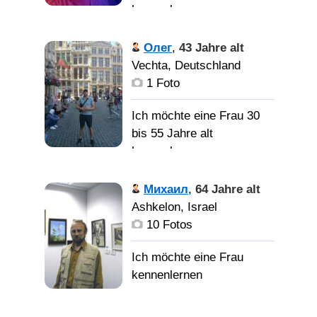
kennenlernen
Стройную, с чувством
юмора, приятной
🙏🧘नमस्ते 🇮🇳
Олег
,
43 Jahre alt
внешности женщину,
भारत इंडिया 🇮🇳 🧘🙏
Vechta, Deutschland
готовую переехать в
🙏🧘Namaste I am from
1 Foto
частный дом.
India Bharat 🧘🙏
Ich möchte eine Frau 30
Love
bis 55 Jahre alt
marriage long term
kennenlernen
Relationship
Веселий,
Михаил
,
64 Jahre alt
люблю подорожувати.
Ashkelon, Israel
10 Fotos
Дівчину для серйозних
стосунків....