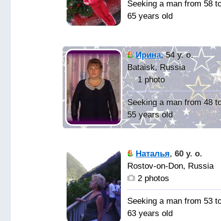
Seeking a man from 58 t
65 years old
Мужчину
спокойного, с понятием
Ирина
,
54 y. o.
жизненных ценностях, 
Bataisk, Russia
юмором и высшим
1 photo
образованием
Seeking a man from 48 t
55 years old
Хотелось
бы встретить верного,
Наталья
,
60 y. o.
мудрого, который не
Rostov-on-Don, Russia
предаст.
2 photos
Seeking a man from 53 t
63 years old