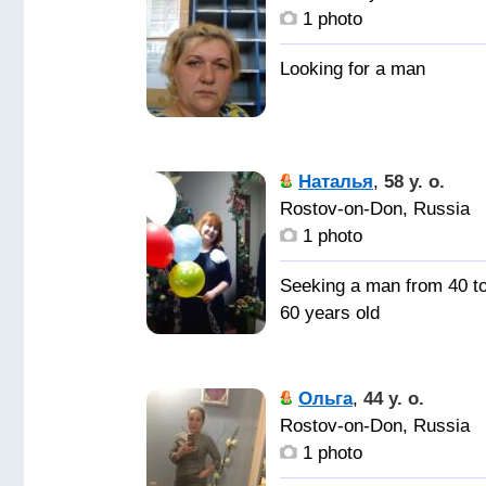
1 photo
Наталья
,
58 y. o.
Rostov-on-Don, Russia
1 photo
Seeking a man from 40 t
60 years old
Ольга
,
44 y. o.
Rostov-on-Don, Russia
1 photo