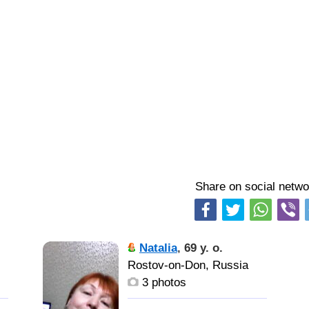
Share on social netwo
Natalia
,
69 y. o.
Rostov-on-Don, Russia
3 photos