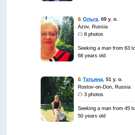
Порядочного.
Ольга
,
69 y. o.
симпатичного мужчину
Azov, Russia
8 photos
Seeking a man from 63 t
68 years old
Доброго и
порядочного мужчину,
Татьяна
,
51 y. o.
для серьезных
Rostov-on-Don, Russia
отношений, верного
3 photos
друга и отзывчивого
человека, желательно
Seeking a man from 45 t
вдовца. Я тоже вдова
50 years old
пять лет и устала быть
одна. У меня две дочер
мужчину