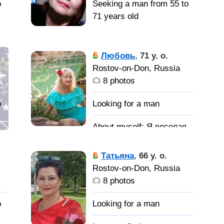
o
Seeking a man from 55 to
71 years old
Своего
 о
мужчину.
Любовь
,
71 y. o.
с
Rostov-on-Don, Russia
8 photos
o
Я веселая,
добрая женщина, люблю
готовить и домашний
Татьяна
,
66 y. o.
уют. Люблю
Rostov-on-Don, Russia
путешествовать.
8 photos
o