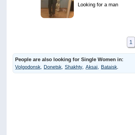
1
People are also looking for Single Women in:
.
Volgodonsk
Donetsk
Shakhty
Aksai
Bataisk