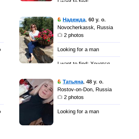
Порядочного
самостоятельного
Надежда
,
60 y. o.
мужчину. Просто так от
Novocherkassk, Russia
нечего делать и без
2 photos
фото, прошу не
беспокоить. Без
o
открытого интереса ко
мне, не вижу смысла
Хочется
сближаться, тратить
встретить в своей жизни
время.
мужчину, который не
Татьяна
,
48 y. o.
будет вешать тебе как
Rostov-on-Don, Russia
говориться "лапшу на
2 photos
уши", что бы
действительно
o
чувствовалось, что
рядом с тобой мужчина,
и,
и можно быть спокойной