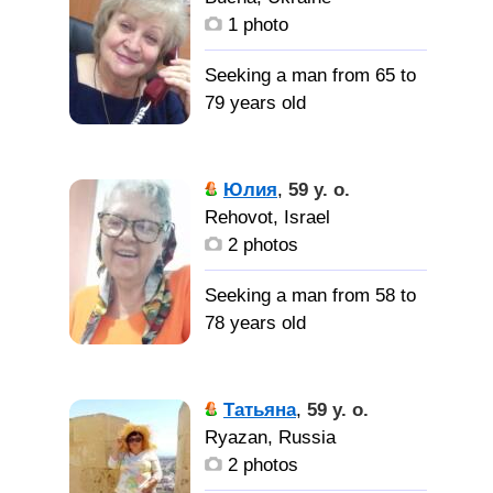
для жизни.
Есть взрослый сын. Фото
1 photo
- лето 2021 года.
Seeking a man from 65 to
Ищу
79 years old
мужчину для серьезных
отношений старше 49
лет.
Порядочная, без
Юлия
,
59 y. o.
вредных привычек
Rehovot, Israel
2 photos
Нормального адекватного
Seeking a man from 58 to
мужчину,
78 years old
самодостаточного, без
жилищных и
Я простая,
материальных проблем
скромная, домашняя, не
Татьяна
,
59 y. o.
любительница шумных
Ryazan, Russia
компаний. Люблю
2 photos
домашний уют, вкусно