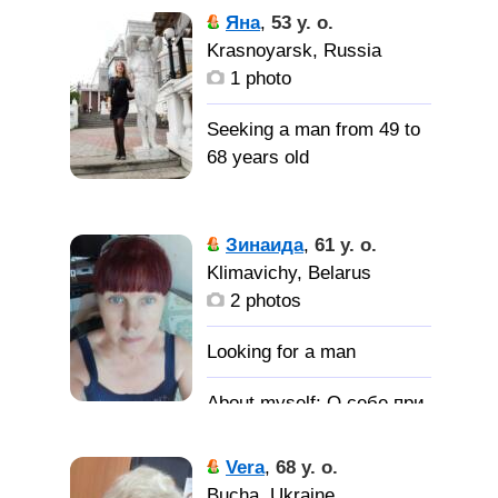
Яна
,
53 y. o.
Krasnoyarsk, Russia
1 photo
Seeking a man from 49 to
68 years old
Предназначение и
Зинаида
,
61 y. o.
миссия женщины - быть
Klimavichy, Belarus
любимой и любить.
2 photos
Проявлять нежность,
заботу, создавать
красоту, атмосферу
тепла, гармонии и
О себе при
счастья. Хочу найти
общении.
мужчину, которому нужна
Vera
,
68 y. o.
Мужчину
именно такая женщина.
Bucha, Ukraine