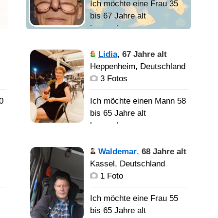
Ich möchte eine Frau 35
bis 67 Jahre alt
kennenlernen
Добавить
Lidia
,
67 Jahre alt
нечего. Писать роман?
Heppenheim, Deutschland
-э, да эт когда время
3 Fotos
будет. Уж пожалуй, да "
после старости".
0
Ich möchte einen Mann 58
ь
Всё. Добавить более
bis 65 Jahre alt
нечего. Просто, устал от
kennenlernen
вас, бабоньки и не
девоньки. Мозги
Waldemar
,
68 Jahre alt
морочиье долго, а как до
Познакомлюсь с
Kassel, Deutschland
дела так вме кусты
мужчиной для серьезных
1 Foto
х
ааши. Но, не сл мной.
отношений.
Ich möchte eine Frau 55
🫎
bis 65 Jahre alt