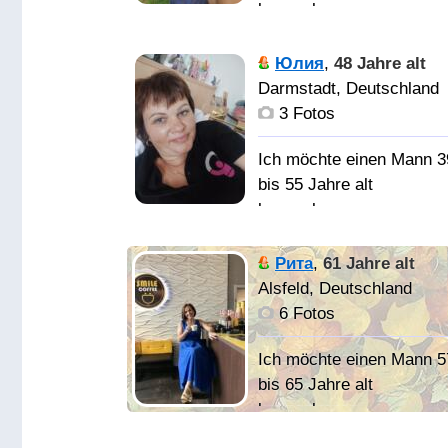
люблю
kennenlernen
фотографировать,
путешествовать, и даж
Юлия
,
48 Jahre alt
готовить))
Женщину для жизни
Darmstadt, Deutschland
3 Fotos
Влюбиться в душу, а
Ich möchte einen Mann 3
потом прикоснуться к
bis 55 Jahre alt
телу любимой души!
kennenlernen
Ищу
Рита
,
61 Jahre alt
серьезного мужчину дл
Alsfeld, Deutschland
создания семьи.
6 Fotos
Ich möchte einen Mann 5
bis 65 Jahre alt
kennenlernen