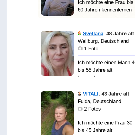
Ich möchte eine Frau bis
60 Jahren kennenlernen
Зорко одно
лишь сердце. Самого
Svetlana
,
48 Jahre alt
главного глазами не
Weilburg, Deutschland
увидишь. Влюбиться в
1 Foto
душу, а потом
прикоснуться к телу
Ich möchte einen Mann 4
любимой души! Я очен
bis 55 Jahre alt
люблю спорт, кино,
kennenlernen
музыку, лето, солнце,
летний дождь, море,
VITALI
,
43 Jahre alt
животных, природу,
Доброго, веселого,
Fulda, Deutschland
цветы, книги, машины,
частного мужчину для
2 Fotos
дороги, культуры други
серьёзных отношений.
стран, красивые здания
Ich möchte eine Frau 30
и картины, также я
bis 45 Jahre alt