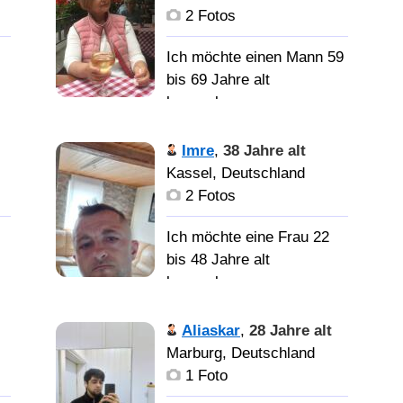
2 Fotos
Порядочного, надёжного
мужчину! С юмором и с
Ich möchte einen Mann 59
интеллектом! Для любви
bis 69 Jahre alt
и серьезных встреч.
kennenlernen
Желаю
Imre
,
38 Jahre alt
надёжного, заботливого
Kassel, Deutschland
х
мужчину для совместной
2 Fotos
жизни.
Ich möchte eine Frau 22
bis 48 Jahre alt
kennenlernen
Aliaskar
,
28 Jahre alt
т
Marburg, Deutschland
1 Foto