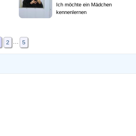
…
2
5