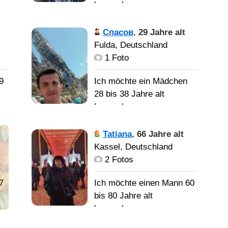
Пока!!
kennenlernen
А ведь устал-то, всего за
е
это " лето актмвного
Немец, в
Спасов
,
29 Jahre alt
отдыха.
Германии с девяностых
Fulda, Deutschland
1 Foto
9
Ich möchte ein Mädchen
28 bis 38 Jahre alt
kennenlernen
Жить и
Tatiana
,
66 Jahre alt
я
работать вместе!
Kassel, Deutschland
2 Fotos
7
Ich möchte einen Mann 60
bis 80 Jahre alt
kennenlernen