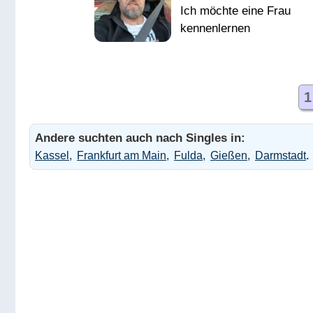
хозяин и муж вотон я Я
на пенсии не каких
проблем пишите отвечу
Другие прошу не
беспокоить
1
Andere suchten auch nach Singles in:
.
Kassel
Frankfurt am Main
Fulda
Gießen
Darmstadt