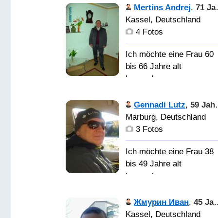
Живу на две
Mertins Andrej
,
71 Jahre alt
страны: Германия и
Kassel, Deutschland
Беларусь: в Германии
4 Fotos
живут дети, в Беларуси
мой дом.
Ich möchte eine Frau 60
bis 66 Jahre alt
kennenlernen
Gennadi Lutz
,
59 Jahre alt
Женщину для
Marburg, Deutschland
знакомства, дружбы и
3 Fotos
для совместной жизни.
Ich möchte eine Frau 38
bis 49 Jahre alt
kennenlernen
Жмурин Иван
,
45 Jahre alt
Женщину для серьёзны
Kassel, Deutschland