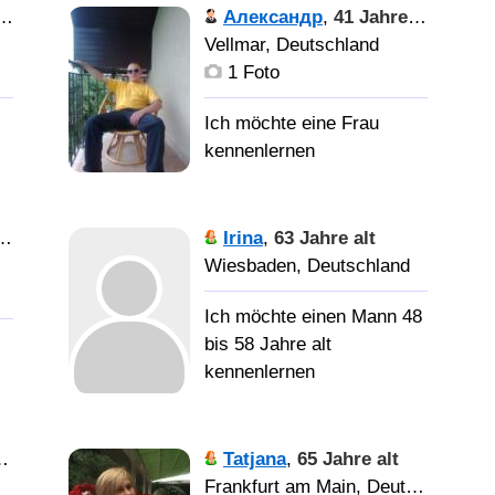
Хочу
Александр
,
41 Jahre alt
найти мужчину для
Vellmar, Deutschland
серьезнах отношений,
1 Foto
-
создания семьи
Ищю
спутницу жизни.
Irina
,
63 Jahre alt
Wiesbaden, Deutschland
Ich möchte einen Mann 48
bis 58 Jahre alt
kennenlernen
Хорошая,
таких не бывает!
Tatjana
,
65 Jahre alt
х
Frankfurt am Main, Deutschland