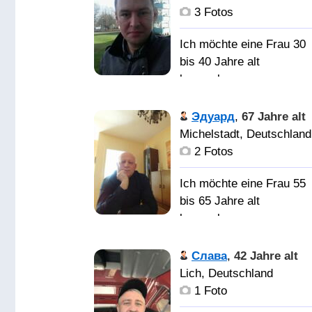
отношений
3 Fotos
Ich möchte eine Frau 30
bis 40 Jahre alt
kennenlernen
Эдуард
,
67 Jahre alt
хорошую добрую
Michelstadt, Deutschland
женщину для серьёзны
2 Fotos
отношений
Ich möchte eine Frau 55
bis 65 Jahre alt
kennenlernen
Слава
,
42 Jahre alt
Женщину которая люби
Lich, Deutschland
домашние хозяйства
1 Foto
свой дом Тебе нужен