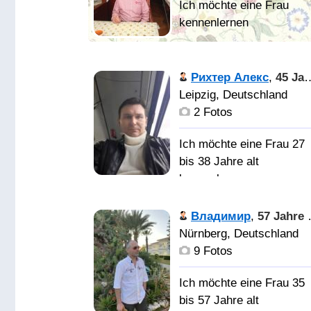
Мои основн
качества: Спокойный
Рихтер Алекс
,
45 Jahre alt
характер, аккуратность,
Leipzig, Deutschland
целеустремленность,
2 Fotos
ответственность,
воспитанность, упорств
Ich möchte eine Frau 27
настойчивость,
bis 38 Jahre alt
терпение. Ценю в людя
kennenlernen
искренность и юмор. М
хобби: психология,
Кто хочет
Владимир
,
57 Jahre alt
философия.
меня узнать, должен
Nürnberg, Deutschland
Повседневные
провести какоето время
9 Fotos
приоритеты - позитивн
сомной и тогда
образ мышления,
сформирует сам своё
Ich möchte eine Frau 35
здоровый образ жизни.
мнение.
bis 57 Jahre alt