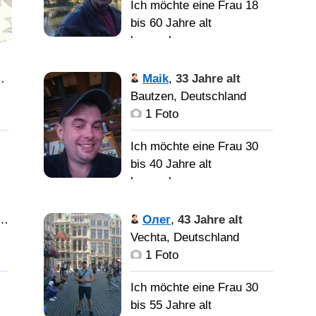
Ich möchte eine Frau 18
bis 60 Jahre alt
kennenlernen
ые
Ein normaler
Maik
,
33 Jahre alt
alter Kerl. Der sich
Bautzen, Deutschland
Einbildet, immer wieder
1 Foto
von vorn Anfangen zu
о,
können, wenn er vom
Ich möchte eine Frau 30
Leben geschlagen wird.
bis 40 Jahre alt
х
Обычный старик.
kennenlernen
ое
Который воображает, что
всегда может начать все
Ich bin treu,
Олег
,
43 Jahre alt
сначала, когда жизнь
ehrlich, liebevoll und ich
Vechta, Deutschland
 с
преподносит ему
liebe Kinder über alles.
1 Foto
ый
неприятный сюрприз.
Ich
Ich möchte eine Frau 30
suche eine Frau die mit
Hallo.
 Я
bis 55 Jahre alt