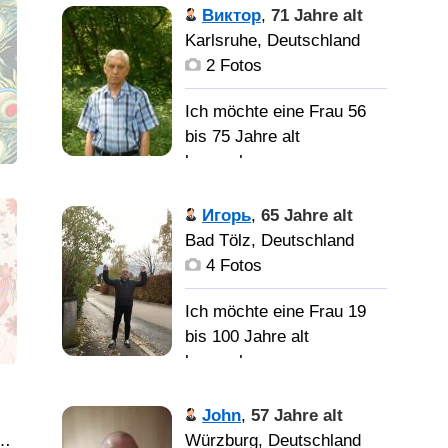
Korrigiert mich um es mir
Спроси
профессиональный
Виктор
,
71 Jahre alt
besser zu Lernen.
отвечу; )
музыкант,,, клавишник. В
Karlsruhe, Deutschland
,
Германии уже 29 год.
2 Fotos
Приехал из Риги,
Латвии.
Ich möchte eine Frau 56
bis 75 Jahre alt
kennenlernen
Женщину приятной
внешности, для
а
Мягкий
Игорь
,
65 Jahre alt
приятного
характер, спокойный, к
Bad Tölz, Deutschland
времяпровождения, и
сожалению слишком
4 Fotos
создания семьи.
добрый. Ищу простую и
обыкновенную женщину,
Ich möchte eine Frau 19
по возможности
bis 100 Jahre alt
согласную на переезд. У
kennenlernen
ю
меня нет VIP-статуса.
John
,
57 Jahre alt
Ищу
с
НОРМАЛЬНЫЙ
utern, Deutschland
Würzburg, Deutschland