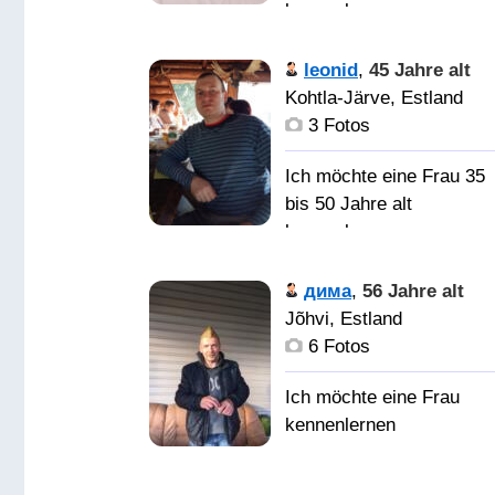
kennenlernen
: )
leonid
,
45 Jahre alt
Kohtla-Järve, Estland
3 Fotos
Милого, доброго
человечка)))
Ich möchte eine Frau 35
bis 50 Jahre alt
kennenlernen
ищу женщин
дима
,
56 Jahre alt
для встреч и
Jõhvi, Estland
дальнейших отношени
6 Fotos
женщину
Адекватный,