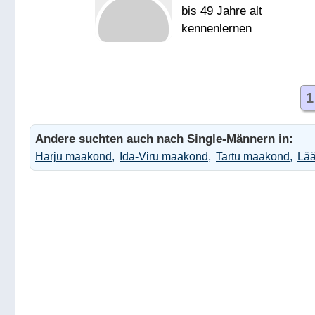
bis 49 Jahre alt
kennenlernen
Женщину для отношен
1
Andere suchten auch nach Single-Männern in:
Harju maakond
Ida-Viru maakond
Tartu maakond
Lää