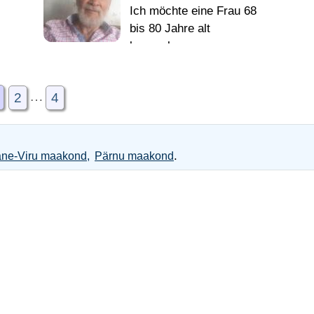
Ich möchte eine Frau 68
bis 80 Jahre alt
kennenlernen
ий
…
2
4
.
ne-Viru maakond
Pärnu maakond