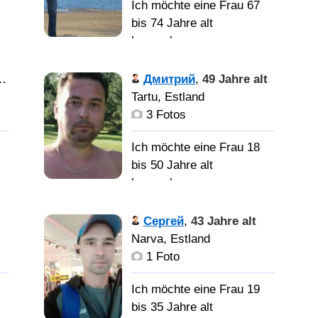
Ich möchte eine Frau 67
bis 74 Jahre alt
kennenlernen
ый
Общение,
Дмитрий
,
49 Jahre alt
ь
путешествия и экскурсии
Tartu, Estland
по Эстонии, природа,
3 Fotos
отдых на природе, фото,
бассейн, танцы. вечера
Ich möchte eine Frau 18
отдыха.
bis 50 Jahre alt
kennenlernen
Хочу
найти женщину чтобы
b
Свою
Сергей
,
43 Jahre alt
6
создать свой микромир
единственную!
Narva, Estland
где двое я и она
1 Foto
Ich möchte eine Frau 19
bis 35 Jahre alt