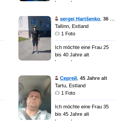
kennenlernen
sergei Hartšenko
,
36 Jahre alt
Веселую со многими
Tallinn, Estland
интересными взглядами
1 Foto
девушку, каторая хочет
создать семью!
Ich möchte eine Frau 25
bis 40 Jahre alt
kennenlernen
у
Сергей
,
45 Jahre alt
poznakomljus devuwkoj
Tartu, Estland
й
1 Foto
Ich möchte eine Frau 35
bis 45 Jahre alt
kennenlernen