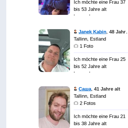
Ich möchte eine Frau 37
bis 53 Jahre alt
kennenlernen
Очень добр
Janek Kabin
,
48 Jahre alt
человек. Умею слышат
Tallinn, Estland
людей. Ласковый и
1 Foto
нежный. С хорошим
чувством юмора.
Ich möchte eine Frau 25
Остальное при
bis 52 Jahre alt
знакомстве.
kennenlernen
Хочу
Tutvu
Саша
,
41 Jahre alt
найти свою половинку. 
naisega, eks edasi näeb
Tallinn, Estland
лет ищу. Вижу только
mis meist saab
2 Fotos
лицемерие и враньё.
Ich möchte eine Frau 21
bis 38 Jahre alt