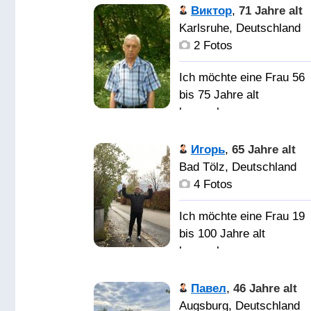
на втором плане, в том
характером, без особо
профессиональный
Виктор
,
71 Jahre alt
числе национальность,
лишнего веса,
музыкант,,, клавишник. 
Karlsruhe, Deutschland
вероисповедание,
желательно с Германии
Германии уже 29 год.
2 Fotos
страна, расстояние и т.
а впрочем готов и сам
Приехал из Риги,
п.
переехать.
Латвии.
Ich möchte eine Frau 56
bis 75 Jahre alt
kennenlernen
Женщину приятной
внешности, для
Мягкий
Игорь
,
65 Jahre alt
приятного
характер, спокойный, к
Bad Tölz, Deutschland
времяпровождения, и
сожалению слишком
4 Fotos
создания семьи.
добрый. Ищу простую 
обыкновенную женщину
Ich möchte eine Frau 19
по возможности
bis 100 Jahre alt
согласную на переезд. 
kennenlernen
меня нет VIP-статуса.
Павел
,
46 Jahre alt
Ищу
НОРМАЛЬНЫЙ
Augsburg, Deutschland