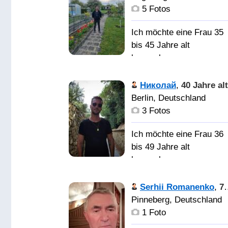
простую и обыкновенн
АДЕКВАТНЫЙ
5 Fotos
женщину, по
МУЖЧИНА РОДОМ ИЗ
возможности согласну
КИЕВА
Ich möchte eine Frau 35
на переезд.
bis 45 Jahre alt
жену.
kennenlernen
киевлянин с 92г. живу в
германии. двое сыновей
Спокойной,
Николай
,
40 Jahre alt
добрый, уверенный в
Berlin, Deutschland
себе.
3 Fotos
Ich möchte eine Frau 36
Добрую, нежную,
bis 49 Jahre alt
красивую, умную с
kennenlernen
чувством юмора и
приятную в общении.
Рост 1. 87, в
Serhii Romanenko
,
78 Jahre alt
84 Не курю, из спорта
Pinneberg, Deutschland
предпочитаю теннис,
1 Foto
плавание, бег. Активная