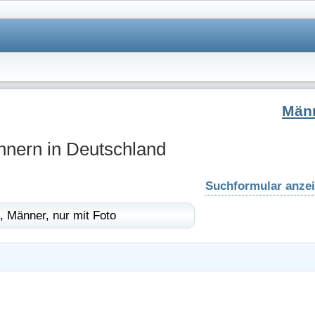
Män
nnern in Deutschland
Suchformular anze
,
Männer,
nur mit Foto