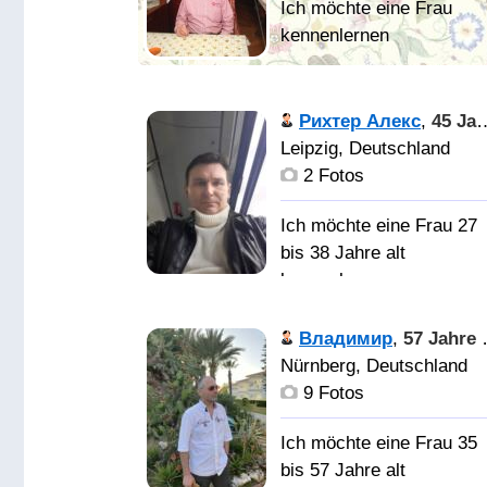
Мои основн
качества: Спокойный
Рихтер Алекс
,
45 Jahre alt
характер, аккуратность,
Leipzig, Deutschland
целеустремленность,
2 Fotos
ответственность,
воспитанность, упорств
Ich möchte eine Frau 27
настойчивость,
bis 38 Jahre alt
терпение. Ценю в людя
kennenlernen
искренность и юмор. М
хобби: психология,
Кто хочет
Владимир
,
57 Jahre alt
философия.
меня узнать, должен
Nürnberg, Deutschland
Повседневные
провести какоето время
9 Fotos
приоритеты - позитивн
сомной и тогда
образ мышления,
сформирует сам своё
Ich möchte eine Frau 35
здоровый образ жизни.
мнение.
bis 57 Jahre alt