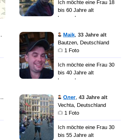
Ich möchte eine Frau 18
bis 60 Jahre alt
kennenlernen
ые
Ein normaler
Maik
,
33 Jahre alt
alter Kerl. Der sich
Bautzen, Deutschland
Einbildet, immer wieder
1 Foto
von vorn Anfangen zu
о,
können, wenn er vom
Ich möchte eine Frau 30
Leben geschlagen wird.
bis 40 Jahre alt
х
Обычный старик.
kennenlernen
ое
Который воображает, что
всегда может начать все
Ich bin treu,
Олег
,
43 Jahre alt
сначала, когда жизнь
ehrlich, liebevoll und ich
Vechta, Deutschland
 с
преподносит ему
liebe Kinder über alles.
1 Foto
ый
неприятный сюрприз.
Ich
Ich möchte eine Frau 30
suche eine Frau die mit
Hallo.
 Я
bis 55 Jahre alt