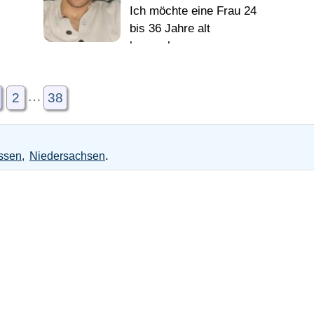
Ich möchte eine Frau 24
Женщину для жизни
bis 36 Jahre alt
kennenlernen
Живу в
…
ля
Германии 21 год. Имею
2
38
свой бизнес, который
мне нравится и, что тоже
хорошо, приносит пользу
.
ssen
Niedersachsen
и радость людям. ) Но,
одиночество стало в
тягость, хочу семью,
детей, любимую жену...
Привет) Хочу найти
милую девушку,
-
родственную душу для
я