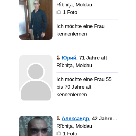
Rîbniţa, Moldau
1 Foto
Юрий
,
71 Jahre alt
Rîbniţa, Moldau
Ich möchte eine Frau 55
bis 70 Jahre alt
kennenlernen
Спутницу жизни, которая
Александр
,
42 Jahre alt
станет моей женой
Rîbniţa, Moldau
1 Foto