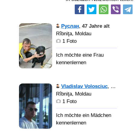
Руслан
,
47 Jahre alt
Rîbniţa, Moldau
1 Foto
Vladislav Volosciuc
,
29 Jahre a
Rîbniţa, Moldau
1 Foto