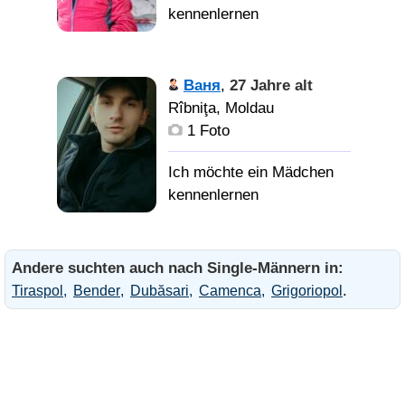
Ваня
,
27 Jahre alt
Rîbniţa, Moldau
1 Foto
Andere suchten auch nach Single-Männern in:
.
Tiraspol
Bender
Dubăsari
Camenca
Grigoriopol