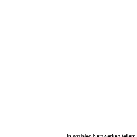
In sozialen Netzwerken teilen: