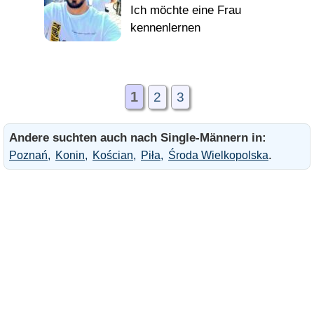
1
2
3
Andere suchten auch nach Single-Männern in:
.
Poznań
Konin
Kościan
Piła
Środa Wielkopolska