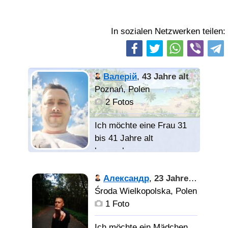
In sozialen Netzwerken teilen:
Валерій
,
43 Jahre alt
Poznań, Polen
2 Fotos
Ich möchte eine Frau 31
bis 41 Jahre alt
kennenlernen
Александр
,
23 Jahre alt
Познайомлюсь з
Środa Wielkopolska, Polen
порядною дівчиною яка
1 Foto
хоче серйозні стосунки.
Ich möchte ein Mädchen