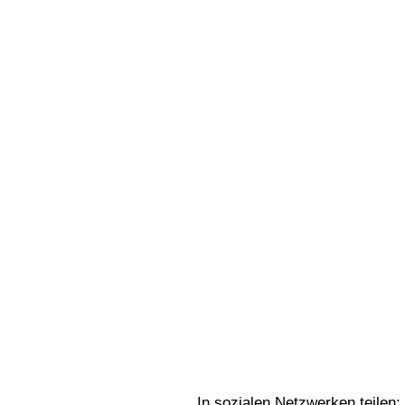
In sozialen Netzwerken teilen: