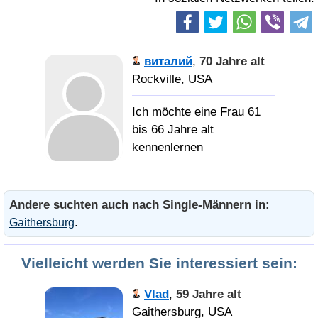
виталий
,
70 Jahre alt
Rockville, USA
Ich möchte eine Frau 61
bis 66 Jahre alt
kennenlernen
... он жил как
мог... не делал людям
Andere suchten auch nach Single-Männern in:
зла, любил цветы и
.
Gaithersburg
наслаждался солнцем...
когда через чумазое
Vielleicht werden Sie interessiert sein:
оконце оно слепило по
утрам глаза...
Vlad
,
59 Jahre alt
Gaithersburg, USA