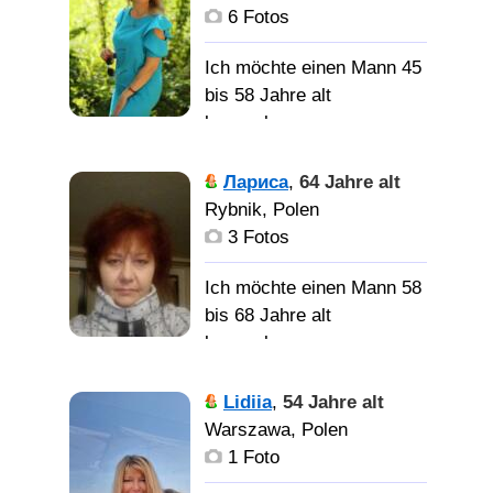
6 Fotos
Уверенного в себе,
Ich möchte einen Mann 45
успешного мужчину, в
bis 58 Jahre alt
полном рассвете сил!
kennenlernen
Являюсь
Лариса
,
64 Jahre alt
счастливой
Rybnik, Polen
обладательницей многих
3 Fotos
увлечений, некоторые из
которых вообще не
Ich möchte einen Mann 58
сочетаются. Озорная по
bis 68 Jahre alt
жизни, элегантная в
kennenlernen
ресторане, серьезная на
работе и умеющая
Лет в 20,
Lidiia
,
54 Jahre alt
сделать серые будни не
написала бы: красивая,
Warszawa, Polen
скучными и тёплыми.
нежная, чуткая, любящая
1 Foto
Оптимистка. Верю в
и т. д. Сейчас же напишу,