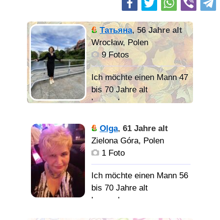
Татьяна
,
56 Jahre alt
Wrocław, Polen
9 Fotos
Ich möchte einen Mann 47
bis 70 Jahre alt
kennenlernen
«Всегда
Olga
,
61 Jahre alt
остаюсь оптимисткой.
Zielona Góra, Polen
Верю в людей и мечтаю
1 Foto
познакомиться с
достойным мужчиной,
Ich möchte einen Mann 56
который нуждается в
bis 70 Jahre alt
заботе, любви и
kennenlernen
нежности».