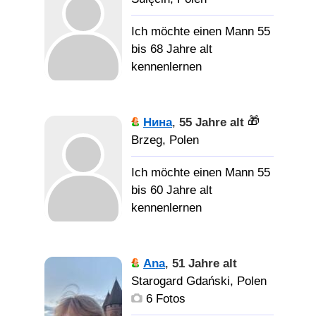
Ich möchte einen Mann 55
Надежный, уверенный,
bis 68 Jahre alt
не меркантильный, с
kennenlernen
чувством юмора
Тихая,
спокойная, молчаливая,
🎁
Нина
,
55 Jahre alt
скромная, домашняя
Brzeg, Polen
Ich möchte einen Mann 55
Любимый, нам так
bis 60 Jahre alt
комфортно жить вдвоём
kennenlernen
в нашем доме/ квартире,
ведь наши отношения
Люблю
построены на взаимной
семейный уют, готовить,
Ana
,
51 Jahre alt
любви, взаимоуважении,
Читать. Спокойная, но не
Starogard Gdański, Polen
верности, мы ценим и
лишена чувства юмора.
6 Fotos
бережём друг друга и
Люблю животных.