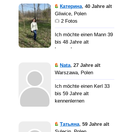
Спокойна,
Катерина
,
40 Jahre alt
серьезного мужчину
дружелюбна, оптимист,
Gliwice, Polen
готового создать семью.
тяга к познанию чего-то
2 Fotos
нового, аналитический и
технический склад ума.
Ich möchte einen Mann 39
bis 48 Jahre alt
kennenlernen
Мужчину, с которым
легко, надежно, в любви
Nata
,
27 Jahre alt
и понимании, верность в
Ответственного и
Warszawa, Polen
радость, а не бремя.
внимательного…
Ich möchte einen Kerl 33
bis 59 Jahre alt
kennenlernen
Интересная,
умная, прямолинейная и
Татьяна
,
59 Jahre alt
уверенная в себе
Sulęcin, Polen