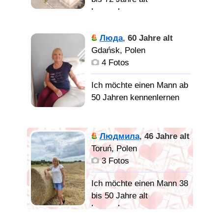
kennenlernen
Люда
,
60 Jahre alt
Честного порядочного,
Gdańsk, Polen
важна не страна, а
4 Fotos
человек
Ich möchte einen Mann ab
50 Jahren kennenlernen
Хочу создать
крепкую семью люблю
Людмила
,
46 Jahre alt
цветы,,, Особенно розы,
Toruń, Polen
уют в доме и в се
3 Fotos
прекрасное на земле
Ich möchte einen Mann 38
bis 50 Jahre alt
kennenlernen