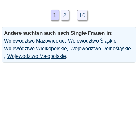
…
Справжнього порядного
1
2
10
чоловіка для створення
сім'ї.
Andere suchten auch nach Single-Frauen in:
Województwo Mazowieckie
Województwo Śląskie
Województwo Wielkopolskie
Województwo Dolnośląskie
.
Województwo Małopolskie