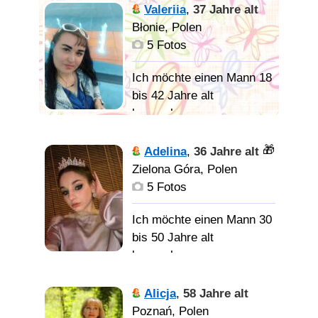
Odinokaja
Valeriia
,
37 Jahre alt
Я ищу
zenszina zelaet
Błonie, Polen
того, кто сможет быть
poznakomit sia........: -))
5 Fotos
рядом, когда нужен, не
отвернется и не скажет
Ich möchte einen Mann 18
„не сейчас“». Простого
serioznogo myzcziny- dla
bis 42 Jahre alt
парня.
serioznych otnoszenij
kennenlernen
Романтична,
🎁
Adelina
,
36 Jahre alt
креативная, реалиста,
Zielona Góra, Polen
жизнерадостная,
5 Fotos
искренняя,
справедливая.
Ich möchte einen Mann 30
bis 50 Jahre alt
kennenlernen
Мужчину для создания
семьи
Милая,
Alicja
,
58 Jahre alt
заботливая, приятная!
Poznań, Polen