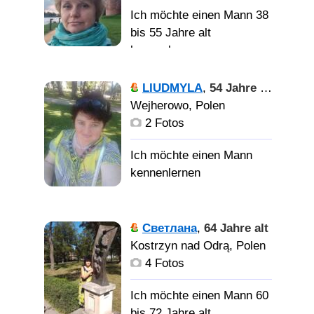
нашу жизнь. Я с тобой,
Ich möchte einen Mann 38
как за каменной стеной,
Хочу
bis 55 Jahre alt
всегда можем
познакомиться с
kennenlernen
положиться друг на
добрым, надёжным,
друга. Спасибо за
жизнерадостным
Шукаю
LIUDMYLA
,
54 Jahre alt
совместные
мужчиной для создания
чоловіка для реальних
Wejherowo, Polen
путешествия. Я вижу, как
семьи.
зустрічей.
2 Fotos
я нужна тебе и отвечаю
взаимностью.
Спокійна
врівноважена, без
Светлана
,
64 Jahre alt
вредних привичок,
Kostrzyn nad Odrą, Polen
проживаю з дитиною 10
4 Fotos
років. Шукаю надійного,
вірного, чемного,
Ich möchte einen Mann 60
мужчину
bis 72 Jahre alt