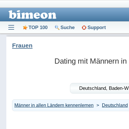
TOP 100
Suche
Support
Frauen
Dating mit Männern i
Deutschland,
Baden-Wü
Männer in allen Ländern kennenlernen
Deutschland