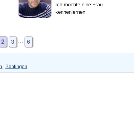
…
2
3
6
.
n
Böblingen