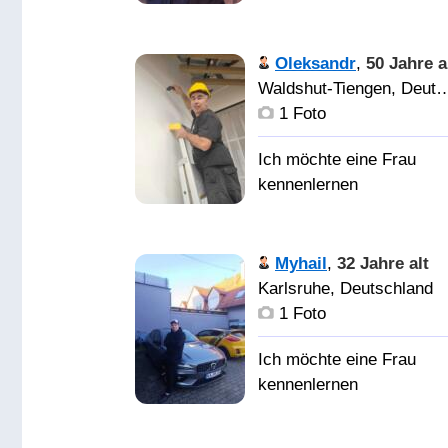
Oleksandr
,
50 Jahre a
Waldshut-Tiengen, De
1 Foto
Myhail
,
32 Jahre alt
Karlsruhe, Deutschland
1 Foto