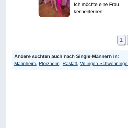
1
Andere suchten auch nach Single-Männern in:
Mannheim
Pforzheim
Rastatt
Villingen-Schwenninge