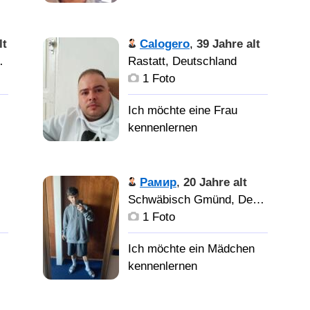
lt
Calogero
,
39 Jahre alt
utschland
Rastatt, Deutschland
1 Foto
Рамир
,
20 Jahre alt
Schwäbisch Gmünd, Deutschland
1 Foto