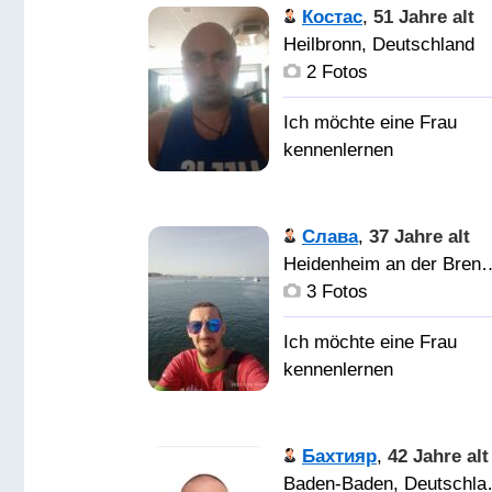
Костас
,
51 Jahre alt
Heilbronn, Deutschland
2 Fotos
Слава
,
37 Jahre alt
Heidenheim an der Bre
3 Fotos
Бахтияр
,
42 Jahre alt
Baden-B