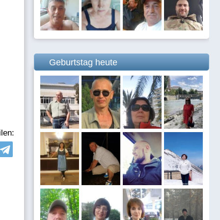
Geburtstag heute
len: