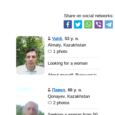
Share on social networks:
Valdi
,
53 y. o.
Almaty, Kazakhstan
1 photo
Внешность
европейская. Есть
ограничение по
Павел
,
66 y. o.
здоровью.
Qonayev, Kazakhstan
2 photos
Хочу найти
женщину, можно с
Seeking a woman from 50