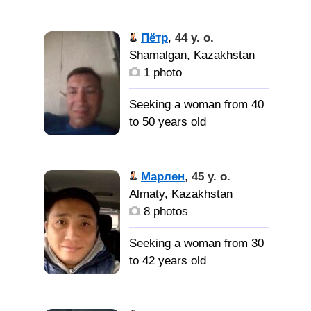
сексуальную,
Характер
оптимистку, уважающую
спокойный,
Пётр
,
44 y. o.
мужчин, любящую
уравновешенный, с
Shamalgan, Kazakhstan
природу и животных,
юмором.
1 photo
следящую за собой, не
забывающую про
Хорошую
Seeking a woman from 40
спортзал, ведущую
женщину для
to 50 years old
активный образ жизни,
совместной жизни
без вредных привычек.
Спокойный,
абсолютно
Марлен
,
45 y. o.
неконфликтный,
Almaty, Kazakhstan
трудолюбивый,
8 photos
заботливый, умею
любить и быть
Seeking a woman from 30
любимым.
to 42 years old
Женщину
Со мной
до 50 лет, адекватную,
всегда есть о чем