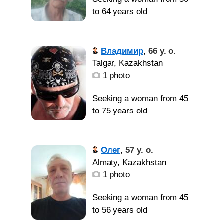
физическим
to 64 years old
недостатком, но
могущую родить детей.
Не знаю,
Жилищный вопрос
что сказать со стороны
Владимир
,
66 y. o.
решаем.
виднее, вроде не дурак,
Talgar, Kazakhstan
хотя другие так не
1 photo
думают, не злой это
точно.
Seeking a woman from 45
to 75 years old
Женщину
спокойную, добрую.
Верный,
нежный, сексуальный,
Олег
,
57 y. o.
спортивный,
Almaty, Kazakhstan
оптимистичный,
1 photo
весёлый, не дурак.
Seeking a woman from 45
Ищу
to 56 years old
подругу, верную, нежную,