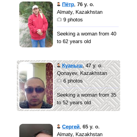
Женщину, умеющую
Балагур...
Пётр
,
76 y. o.
любить и принимать
Almaty, Kazakhstan
любовь.
Женщину,
9 photos
люди должны жить
парами...
Seeking a woman from 40
to 62 years old
Я простой
мужчина, романтик, не
Куаныш
,
47 y. o.
лишённый интереса ко
Qonayev, Kazakhstan
всем радостям жизни.
6 photos
ВЫГЛЯЖУ МОЛОЖЕ
СВОИХ ЛЕТ. Вполне
Seeking a woman from 35
привлекателен и
to 52 years old
самодостаточен. Люблю
активный отдых, вылазки
в наши горы, сбор
Уравновешенный,
Сергей
,
65 y. o.
грибов, ягод,
спокойный, собственник!
Almaty, Kazakhstan