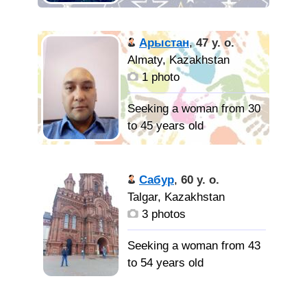
действительно не пью и
Арыстан
,
47 y. o.
не пил. хотя если в
Almaty, Kazakhstan
хорошей компании, могу
1 photo
позволить себе бокал
вина. уравновешенный,
Seeking a woman from 30
не скандальный.
to 45 years old
русскоговорящию
Привлекательный,
Сабур
,
60 y. o.
девушку.
добрый, заботливый с
Talgar, Kazakhstan
национальность
хорошим чувством
3 photos
значения не имеет. кому
юмора.
действительно нужна
Seeking a woman from 43
семья. кто хочет
Хочу
to 54 years old
стабильные отношения.
любить и быть
любимым! Ищу
Шутник,