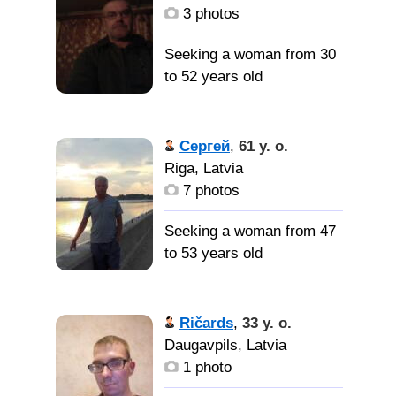
чувством юмора, без
Вторую
3 photos
вредных привычек,
половинку.
интересен в общении.
Seeking a woman from 30
Внешние данные не
to 52 years old
разочаруют.
Подробности при
переписке.
poznokomisja, budet vidno
Сергей
,
61 y. o.
Riga, Latvia
Miluju
7 photos
hozaistvenuju blondinku.
Seeking a woman from 47
to 53 years old
Позитивный в жизни...
Ričards
,
33 y. o.
симпатичный, с
Daugavpils, Latvia
хорошим чувством
1 photo
юмора. Люблю спорт и