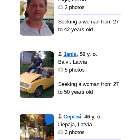
вспомните, как много вы
2 photos
получите, если пойдете
дальше и как много
Seeking a woman from 27
потеряете, если
to 42 years old
сдадитесь.
Ищу
Самая
взаимную симпатию.
Janis
,
50 y. o.
высокая Мысль — всегда
Balvi, Latvia
та мысль, которая
5 photos
содержит радость.
Самые ясные Слова —
Seeking a woman from 27
те, что содержат истину.
to 50 years old
Самое великое Чувство
— то, которое вы
называете Любовью.
Celeustremljonij....
Сергей
,
46 y. o.
Хочу найти любовь.
obespechenij.... obozhaju
Liepāja, Latvia
oxotu, ribalku i prirodu....
3 photos
nenavuzhu bolsije