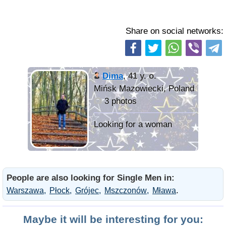
Share on social networks:
Dima
,
41 y. o.
Mińsk Mazowiecki, Poland
3 photos
People are also looking for Single Men in:
.
Warszawa
Płock
Grójec
Mszczonów
Mława
Maybe it will be interesting for you: