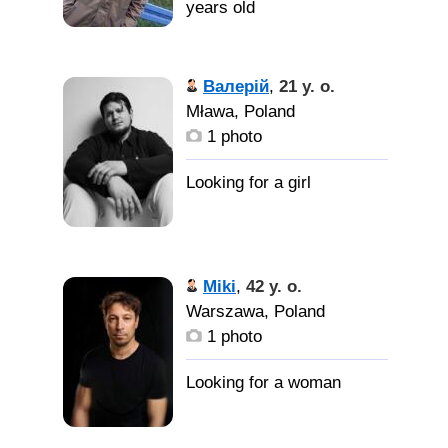
years old
Девушку,
женщину для отношений.
Валерій
,
21 y. o.
Уравновешенную и
Mława, Poland
адекватную.
1 photo
Miki
,
42 y. o.
Warszawa, Poland
1 photo