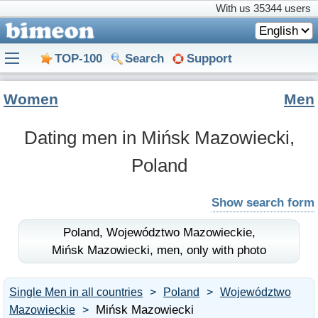
With us
35344 users
English
TOP-100
Search
Support
Women
Men
Dating men in Mińsk Mazowiecki,
Poland
Show search form
Poland,
Województwo Mazowieckie,
Mińsk Mazowiecki,
men,
only with photo
Single Men in all countries
Poland
Województwo
Mińsk Mazowiecki
Mazowieckie