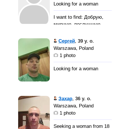
Добрую,
мирную, послушную
жену.
Сергей
,
39 y. o.
Warszawa, Poland
1 photo
Захар
,
36 y. o.
Warszawa, Poland
1 photo
Seeking a woman from 18