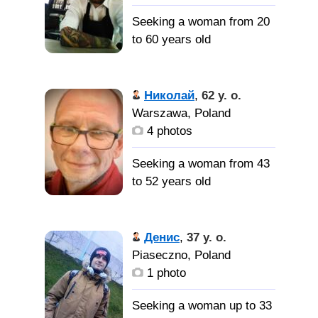
человека, который
Seeking a woman from 20
разделяет мои интересы
to 60 years old
и ценности. Я ищу
отношения, основанные
Доброго
на доверии, уважении и
дня, хотел бы
Николай
,
62 y. o.
общении. Я хотел бы
познакомится с
Warszawa, Poland
встретить кого-то
интересным человеком
4 photos
честного, искреннего и
для дальнейшего
преданного. С кем-то, с
развития событий: )
Seeking a woman from 43
кем я могу посмеяться,
to 52 years old
провести время и иметь
глубокую связь.
Ищу
женщину для серьёзных
Денис
,
37 y. o.
отношений Постараюсь
Piaseczno, Poland
сделать счастливой
1 photo
Seeking a woman up to 33