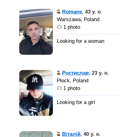
Romans
,
43 y. o.
Warszawa, Poland
1 photo
Ростислав
,
23 y. o.
Płock, Poland
1 photo
Віталій
,
40 y. o.