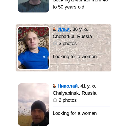
to 50 years old
Илья
,
36 y. o.
Chebarkul, Russia
3 photos
Николай
,
41 y. o.
Chelyabinsk, Russia
2 photos