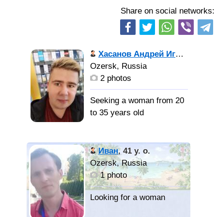
Share on social networks:
Хасанов Андрей Игоревич
,
34
Ozersk, Russia
2 photos
Seeking a woman from 20
to 35 years old
Хорошую
девушку с которой можно
Иван
,
41 y. o.
общаться на разные
Ozersk, Russia
темы, хозяйственную и
1 photo
веселую))