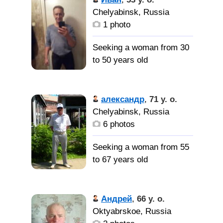
Chelyabinsk, Russia
1 photo
Seeking a woman from 30
to 50 years old
В полном
расцвете
александр
,
71 y. o.
Chelyabinsk, Russia
6 photos
Seeking a woman from 55
to 67 years old
привитую
без вирусов с котлетами
Андрей
,
66 y. o.
Oktyabrskoe, Russia