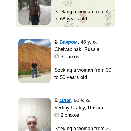
Seeking a woman from 45
to 68 years old
Рост 178,
вес 78, сейчас на
Бахром
,
45 y. o.
пенсии, родители
Chelyabinsk, Russia
похоронены, дети далеко
3 photos
Ищу
Seeking a woman from 30
женщину чтоб скоротать
to 50 years old
лето- полоть и поливать
грядки, собирать урожай
я
перафецаналый
Олег
,
51 y. o.
спортсмен чемпион
Verhny Ufaley, Russia
середный Азия первый
2 photos
разряд чорный пойизд я
очень спакойно
Seeking a woman from 30