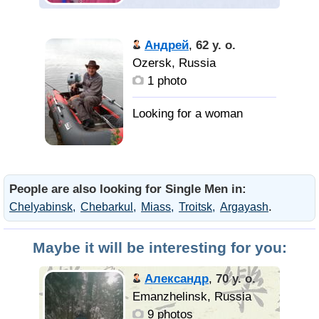
Андрей
,
62 y. o.
Ozersk, Russia
1 photo
People are also looking for Single Men in:
.
Chelyabinsk
Chebarkul
Miass
Troitsk
Argayash
Maybe it will be interesting for you:
Александр
,
70 y. o.
Emanzhelinsk, Russia
9 photos