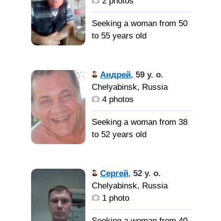
2 photos
Seeking a woman from 50
to 55 years old
Хочу найти
женщину желательно с
Андрей
,
59 y. o.
сельской местности,
Chelyabinsk, Russia
средней полноты. С
4 photos
Челябинской области.
Seeking a woman from 38
to 52 years old
Познакомлюсь с
Сергей
,
52 y. o.
хорошей девушкой.
Chelyabinsk, Russia
Прежде всего хочу найти
1 photo
в ней друга» Для
серьезных отношений.
Seeking a woman from 40