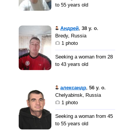
серьезные водка не
to 55 years old
пиеть сегарит не курит
только спортом
Весёлый,
заниматься мне хоби
работящий и вообще
Андрей
,
38 y. o.
хозяйство дома работа
нормальный мужчина.
Bredy, Russia
павор строитель
1 photo
Добрую,
водитель парикмахер
верную, с юмором.
тренер борьба
Seeking a woman from 28
Можно с детьми.,
to 43 years old
согласую на переезд ко
Я хочу
только серьёзный
мне
Хочу найти
отношения русский
свою половинку!
александр
,
56 y. o.
женщина Россия или
Chelyabinsk, Russia
Германия
1 photo
Seeking a woman from 45
to 55 years old