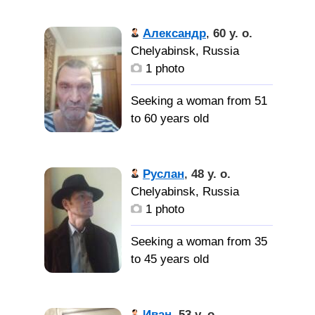
вдовец.
ищу понимающего
Александр
,
60 y. o.
человека
Chelyabinsk, Russia
1 photo
Seeking a woman from 51
to 60 years old
Иногда
кажется, что все уже
Руслан
,
48 y. o.
позади, но так быть не
Chelyabinsk, Russia
может. Впереди еще
1 photo
много, возможно самое
главное. В
Seeking a woman from 35
действительности всё
to 45 years old
иначе, чем на самом
деле...
Свою
половинку.
Иван
,
53 y. o.