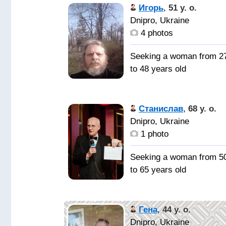
вещь, чтоб серьёзно на
Игорь
,
51 y. o.
ней задумываться. Но 
Dnipro, Ukraine
обесценивать её нельзя
4 photos
- ведь этот подарок
даётся один раз и
Seeking a woman from 2
тратить её надо, только
to 48 years old
на достойных людей.
О себе:
Спутницу
верный, преданный,
Cтанислав
,
68 y. o.
жизни, с которой будет
порядочный. Не спонсо
Dnipro, Ukraine
взаимопонимание.
и в спонсорстве не
1 photo
нуждаюсь!
Seeking a woman from 5
Кого
to 65 years old
хотелось -бы встретить
единомышленницу,
Приятного
подругу,.........., любящ
собеседника)
Гена
,
44 y. o.
домашних животных
Dnipro, Ukraine