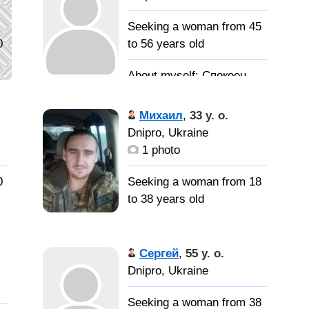
отношений и созданию
семьи.
Seeking a woman from 45
0
to 56 years old
Спокоен
честен.
Михаил
,
33 y. o.
Одинокую
Dnipro, Ukraine
женщину.
1 photo
0
Seeking a woman from 18
to 38 years old
Любящюю
и верную жену
Сергей
,
55 y. o.
Dnipro, Ukraine
Seeking a woman from 38