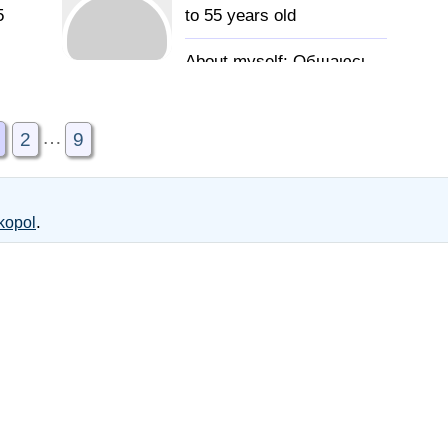
5
to 55 years old
Общаюсь.
Встречаюсь. Флиртую.
Занимаюсь спортом и
…
отдыхаю на природе.
2
9
Адекватную. Приятную.
.
kopol
Открытую.