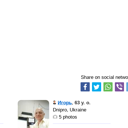
Share on social netwo
Игорь
,
63 y. o.
Dnipro, Ukraine
5 photos