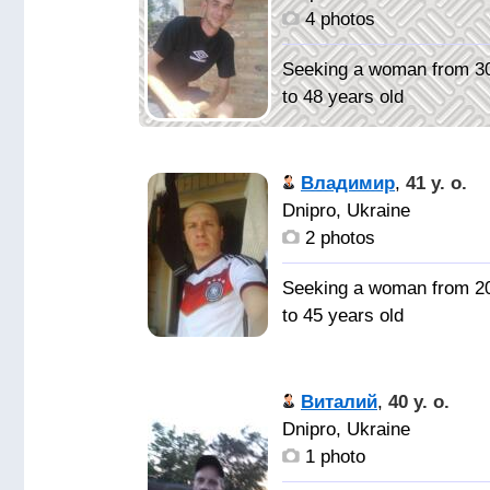
(собак), поездки на
4 photos
мотоцыкле, природу.
Seeking a woman from 3
to 48 years old
Не пью,
курю и очень одинок!
Владимир
,
41 y. o.
Dnipro, Ukraine
2 photos
Seeking a woman from 2
to 45 years old
ДЕВУШКУ
ДЛЯ СЕРЬЕЗНЫХ
Виталий
,
40 y. o.
ОТНОШЕНИЙ
Dnipro, Ukraine
1 photo