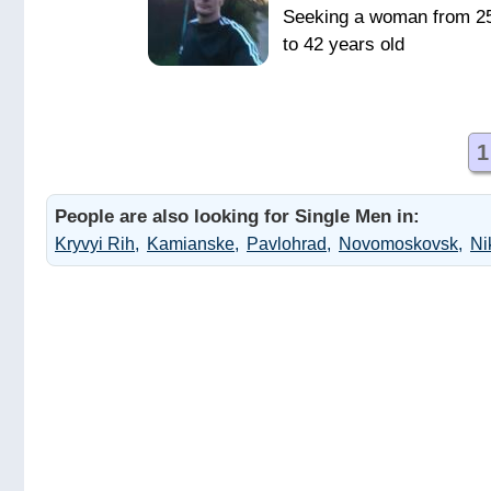
Seeking a woman from 2
to 42 years old
Скучно не
будет
1
Любимую
People are also looking for Single Men in:
Kryvyi Rih
Kamianske
Pavlohrad
Novomoskovsk
Ni