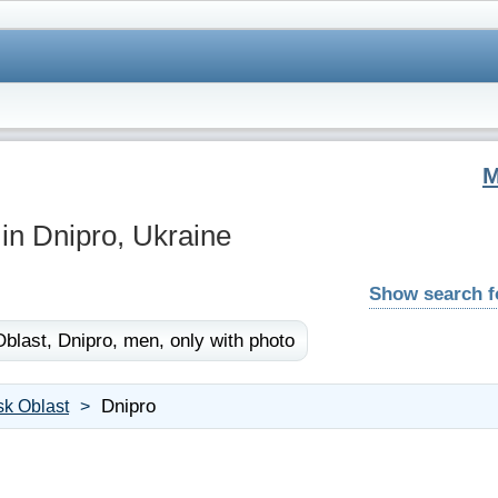
in Dnipro, Ukraine
Show search 
blast,
Dnipro,
men,
only with photo
Dnipro
sk Oblast