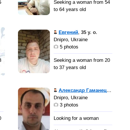
5
Seeking a woman from 54
to 64 years old
й,
Если тебе
будет грустно, - я
Евгений
,
35 y. o.
подойду и обниму тебя;
Dnipro, Ukraine
нахлынет скука, -
5 photos
улыбнусь и подниму
настроение; захочешь
8
Seeking a woman from 20
,
выплеснуть душу, -
to 37 years old
выслушаю, постараюсь
,
понять и поддержу; а
Мне 33
если понадобится моя
года, нормальный и
Александр Гаманец
,
47 y. o.
помощь, - подставлю
адекватный. Я
Dnipro, Ukraine
своё плечо и буду рядом
предприниматель,
3 photos
с тобой, днём и ночью.
занимаюсь бизнесом и
инвестированием.
0
Ту
Трейдер на Форекс,