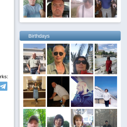
Birthdays
rks: