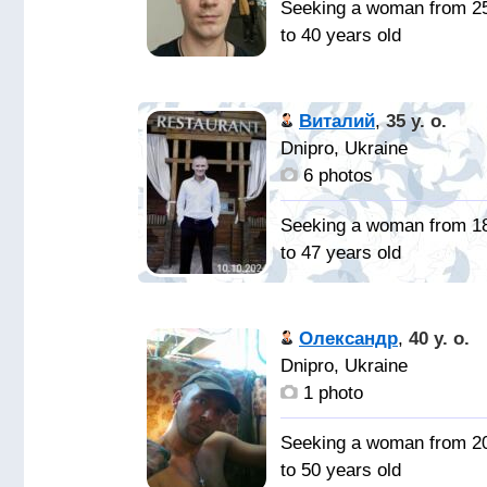
Seeking a woman from 2
to 40 years old
Спокойны
домашний, трудоголик,
Виталий
,
35 y. o.
добрый, в общем такой
Dnipro, Ukraine
какой есть.
6 photos
Верную,
Seeking a woman from 1
Любящую и заботливую
to 47 years old
домашнюю.
Пиши мне
может ты и есть ТА
Олександр
,
40 y. o.
САМАЯ...
Dnipro, Ukraine
1 photo
Ту самую
родную душу...
Seeking a woman from 2
to 50 years old