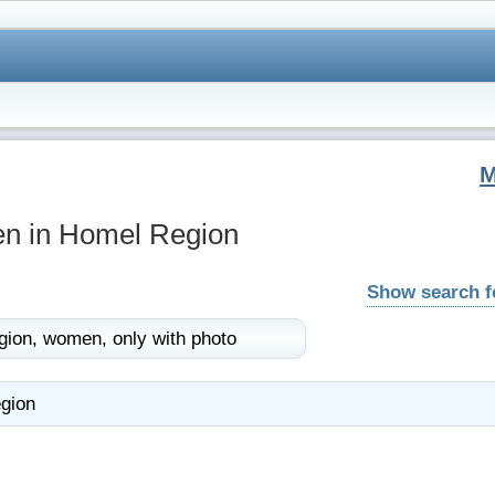
n in Homel Region
Show search 
gion,
women,
only with photo
gion