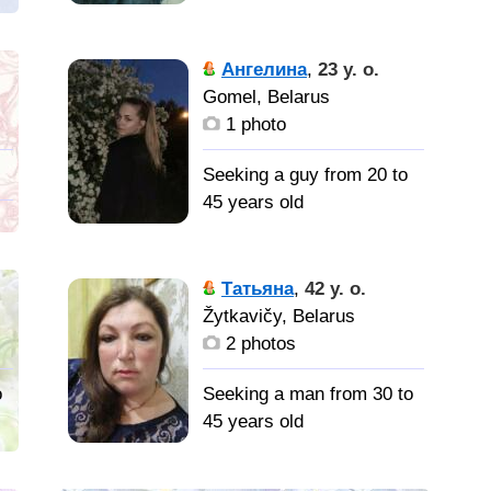
Надёжного и верного.
se
ду
Отзывчивая, спокойная,
Ангелина
,
23 y. o.
y
не скандалистка. Не
Gomel, Belarus
терплю пьющих.
1 photo
Считаю, что мужчина не
должен опускаться до
Seeking a guy from 20 to
оскорблений и унижений
45 years old
женщины.
е-
Хочу найти
Друга,
в
искреннего, доброго и
Татьяна
,
42 y. o.
,
спутника жизни
хорошего человека)
Žytkavičy, Belarus
2 photos
d
o
Seeking a man from 30 to
у
45 years old
Мужчину