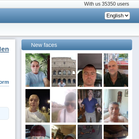
With us
35350 users
English
New faces
Men
form