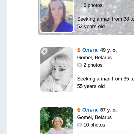
6 photos
Seeking a man from 38 t
52 years old
Мужчину
для серьёзных
Ольга
,
49 y. o.
отношений и
Gomel, Belarus
дальнейшего создания
2 photos
семьи, желательно с
чувством юмора,
Seeking a man from 35 t
уверенного в себе и
55 years old
завтрашнем дне
Надёжного
спутника
Ольга
,
67 y. o.
Gomel, Belarus
10 photos