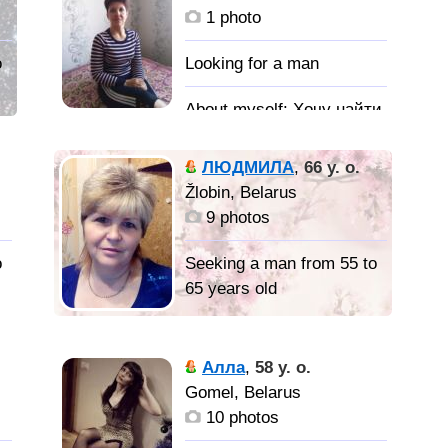
падений и взлётов. Вся
понимать и беречь
1 photo
жизнь состоит в том,
чтобы любить, жить,
o
радоваться, доверять
друг другу, прощать,
Хочу найти
терпеть боль, ради тех,
порядочного мужчину и
для кого живёшь.
надёжную опору в жизни
ЛЮДМИЛА
,
66 y. o.
Žlobin, Belarus
9 photos
o
Seeking a man from 55 to
65 years old
ХОЧУ
ВСТРЕТИТЬ МУЖЧИНУ
Алла
,
58 y. o.
СООТВЕТСТВУЮЩЕГО
Gomel, Belarus
ВОЗРАСТА ДЛЯ
10 photos
СОВМЕСТНОЙ ЖИЗНИ,