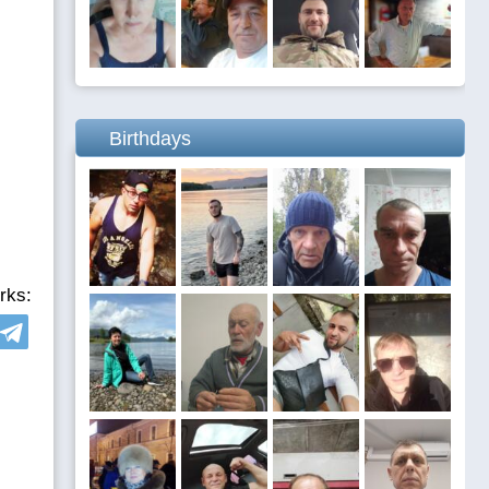
Birthdays
rks: