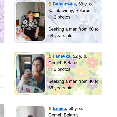
для серьезных
Валентина
,
69 y. o.
or
отношений
Kalinkavichy, Belarus
2 photos
 и
o
Seeking a man from 60 to
68 years old
.
В жизни,
всё начинается с того,
Галечка
,
52 y. o.
что кто-то, кому-то
Gomel, Belarus
поверил! Я не обещаю
2 photos
тому, кто будет со мной,
красивой жизни. Она
Seeking a man from 40 to
будет разной. Жизнь не
56 years old
возможно прожить без
боли и потерь, без
Любящего и
страданий и
любимого человека. кто
Елена
,
50 y. o.
переживаний, без
умеет слушать.
Gomel, Belarus