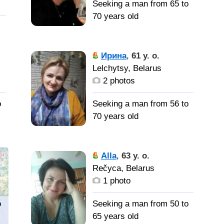
Seeking a man from 65 to
70 years old
е
Я очень
терпеливая и спокойная,
Ирина
,
61 y. o.
но все имеет свои
Lelchytsy, Belarus
м
пределы.
2 photos
у.
Я хотела
o
Seeking a man from 56 to
бы встретить надёжного,
70 years old
доброго, заботливо
спутника жизни. Ваши
мелкие недостатки не так
..
Католическое
Alla
,
63 y. o.
важны, как ваши честь и
вероисповедание
Rečyca, Belarus
достоинства. Все
1 photo
х
колкости и грубые
Мужчину
остроты оставьте при
конечно же. Достойного
nt
o
Seeking a man from 50 to
себе пожалуйста!
называться мужчиной.
65 years old