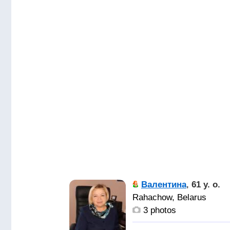
Валентина
,
61 y. o.
Rahachow, Belarus
3 photos