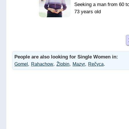
Seeking a man from 60 t
73 years old
Умного,
интересного,
интеллигентного
мужчину с общими
интересами и
People are also looking for Single Women in:
приоритетами
.
Gomel
Rahachow
Žlobin
Mazyr
Rečyca