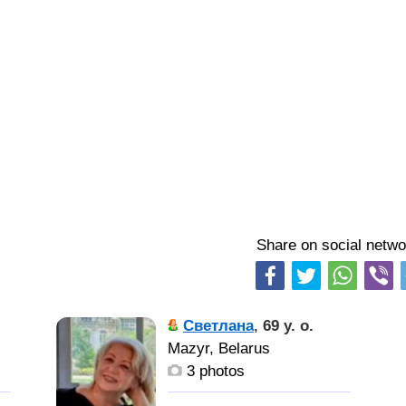
Share on social netwo
Светлана
,
69 y. o.
Mazyr, Belarus
3 photos