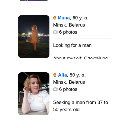
Веселая,
добрая, нуждаюсь в
Инна
,
60 y. o.
защитнике
Minsk, Belarus
6 photos
Умного,
классного мужчину для
серьёзных отношений
Спокойная,
уравновешенная,
интеллигентная, с
Alia
,
50 y. o.
чуством юмора
Minsk, Belarus
6 photos
Серьезного
мужчину для создания
Seeking a man from 37 to
семьи
50 years old