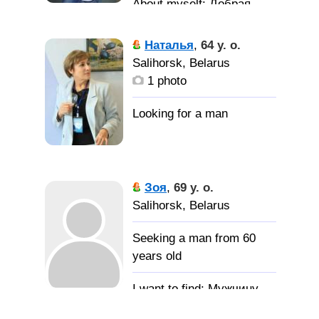
Добрая,
хорошая ласковая
девушка, ищу серьёзные
Наталья
,
64 y. o.
отношения. Разведена,
Salihorsk, Belarus
есть сын. Живу одна с
1 photo
сыном уже более года.
Зоя
,
69 y. o.
Salihorsk, Belarus
Seeking a man from 60
years old
Мужчину-
доброго, не пьющего и не