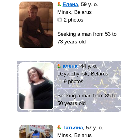
Здравствуйте) Немного о
Елена
,
59 y. o.
себе. Многогранная и
Minsk, Belarus
увлеченная женщина.
2 photos
Нравится создавать уют,
заниматься дизайном.
Seeking a man from 53 to
Гурман. Люблю спорт и
73 years old
активный отдых.
Нравится любоваться,
Добрая,
изучать природу и
отзывчивая, порядочная,
алена
,
44 y. o.
архитектуру. Ценю в
трудолюбивая,
Dzyarzhynsk, Belarus
людях честность и
внимательная,
9 photos
доброту, отвечая на это
заботливая, очень
взаимностью.
переживаю за близких,
Seeking a man from 35 to
собственник, не стерва.
50 years old
Ищу
спутника, не уставшего
Мужчину,
ВЕРНАЯ.
от жизни), с которым
которому так же одиноко,
ПО ХАРАКТЕРУ
Татьяна
,
57 y. o.
можно расти и
без в. привычек,
САНГВИНИК
Minsk, Belarus