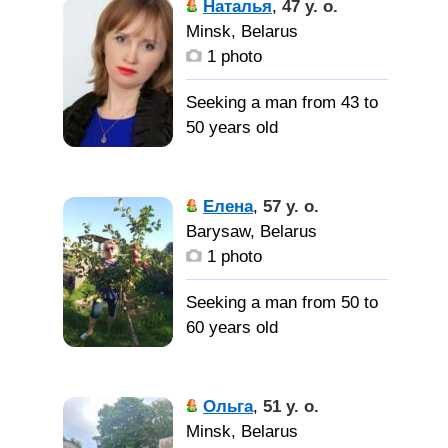
Наталья
,
47 y. o.
Minsk, Belarus
мужчину
1 photo
для серьёзных
отношения
Seeking a man from 43 to
50 years old
Общительная, хорошо
Елена
,
57 y. o.
готовлю, люблю
Barysaw, Belarus
животных
1 photo
Мужчину,
Seeking a man from 50 to
без вредных привычек
60 years old
Порядочная, заботливая,
Ольга
,
51 y. o.
уравновешенная, люблю
Minsk, Belarus