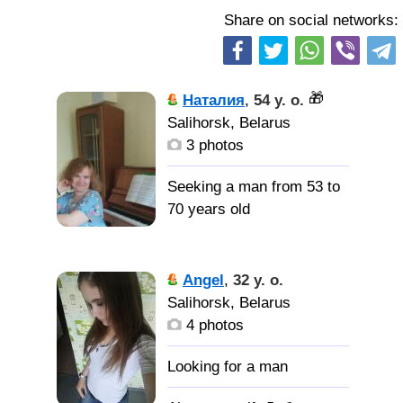
Share on social networks:
🎁
Наталия
,
54 y. o.
Salihorsk, Belarus
3 photos
Seeking a man from 53 to
70 years old
хочу найти
мужчину, из Италии,
Angel
,
32 y. o.
(предпочтение Милан),
Salihorsk, Belarus
единомышленника,
4 photos
который любит
классическую музыку и
оперу.