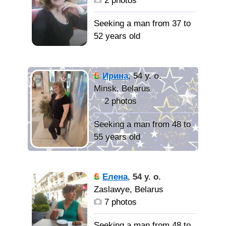
2 photos
Seeking a man from 37 to
52 years old
Характер
мягкий, добрый
Ирина
,
54 y. o.
Minsk, Belarus
Ищу
2 photos
человека с которым
сможем понять друг
Seeking a man from 48 to
друга. Хочу Любить и
55 years old
быть Любимой.
Спокойная,
добрая, иногда вредная,
Елена
,
54 y. o.
практически в любой
Zaslawye, Belarus
жизненной ситуации
7 photos
остаюсь оптимисткой.
Seeking a man from 48 to