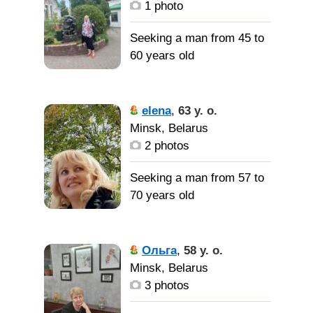
готовить, домашний уют.
1 photo
Люблю лес, природу,
работать на даче, водить
Seeking a man from 45 to
авто.
60 years old
Порядочного,
Обеспеченая полная
elena
,
63 y. o.
заботливого мужчину
женщина с обаянием и
Minsk, Belarus
-свою вторую половинку.
чувством юмора.
2 photos
Одинокого
Seeking a man from 57 to
мужчину которому нужно
70 years old
общение или возможно
совместное проживание.
I am a
cheerful and kind woman
Ольга
,
58 y. o.
who wants to find her
Minsk, Belarus
female happiness. And
3 photos
happiness for me is a