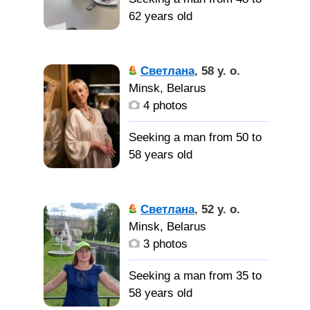
МУЖЧИНУ,
62 years old
а там время покажет,
ничего не загадываю
Добрая,
активная, позитивная,
Светлана
,
58 y. o.
любящая жизнь и
Minsk, Belarus
людей, люблю
4 photos
домашний уют, ценю и
люблю свою семью и
Seeking a man from 50 to
семейные традиции,
58 years old
нравиться принимать
гостей, устраивать
Добрая,
красивые праздники,
весёлая, преданная.
Светлана
,
52 y. o.
люблю путешествовать,
Minsk, Belarus
Доброго,
люблю детей и уважаю
3 photos
честного мужчину для
пожилых
серьёзных отношений
Seeking a man from 35 to
Доброго,
58 years old
порядочного, с чувством