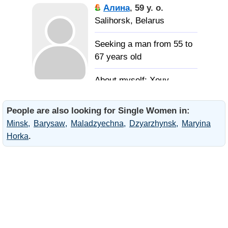
курящего. Для общения,
Алина
,
59 y. o.
понимания друг друга,
Salihorsk, Belarus
внимательного, не
жадного
Seeking a man from 55 to
67 years old
Хочу
встретить хорошего,
трудолюбивого,
People are also looking for Single Women in:
увлечённого и
Minsk
Barysaw
Maladzyechna
Dzyarzhynsk
Maryina
желательно всерьёз.
.
Horka