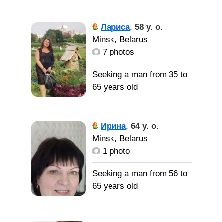
юмора, любящего жизнь,
Немного
путешествовать, с
вспыльчива, слегка
Лариса
,
58 y. o.
активной жизненной
непредсказуема,
Minsk, Belarus
позицией, не
увлекающаяся личность.
7 photos
злоупротребляющего
Отвечу на вопросы
спиртные напитки
Seeking a man from 35 to
мужчину
Мужчину
65 years old
для жизни
Нравится
быть в отношениях...
Ирина
,
64 y. o.
Minsk, Belarus
1 photo
Интересного умного
свободного
Seeking a man from 56 to
65 years old
ВСЁ при
личном общении