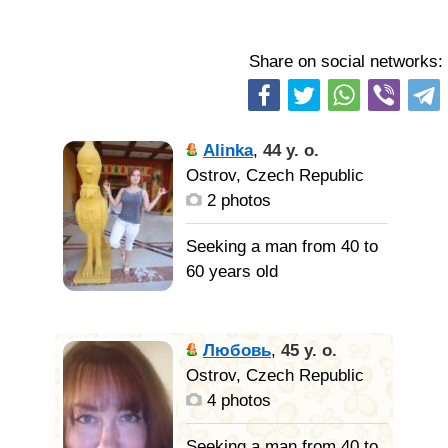
Share on social networks:
Alinka
,
44 y. o.
Ostrov, Czech Republic
2 photos
Seeking a man from 40 to
60 years old
Osamělá,
ale úžasná.
Любовь
,
45 y. o.
Ostrov, Czech Republic
Aktivní,
4 photos
pozitivní, stylová osobnost
Seeking a man from 40 to