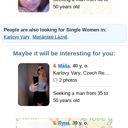
50 years old
People are also looking for Single Women in:
.
Karlovy Vary
Mariánské Lázně
Maybe it will be interesting for you:
Máša
,
40 y. o.
Karlovy Vary, Czech Republic
2 photos
Seeking a man from 35 to
50 years old
Буду
счастливее если
Луна
,
39 y. o.
познакомлюсь здесь с