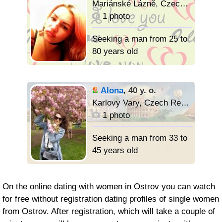
Mariánské Lázně, Czech Republic
добрым и ласковыми
1 photo
мужчиной.
Я не ищу забавной игры.
Seeking a man from 25 to
Мне нужен серьезный
80 years old
мужчина для
совместного проживания.
Если ты с кем-то живёшь
Alona
,
40 y. o.
или тебе нужны
Karlovy Vary, Czech Republic
отношения с разными
1 photo
женщинами, тогда не
надо мне писать,
Seeking a man from 33 to
пожалуйста.
45 years old
On the online dating with women in Ostrov you can watch
for free without registration dating profiles of single women
from Ostrov. After registration, which will take a couple of