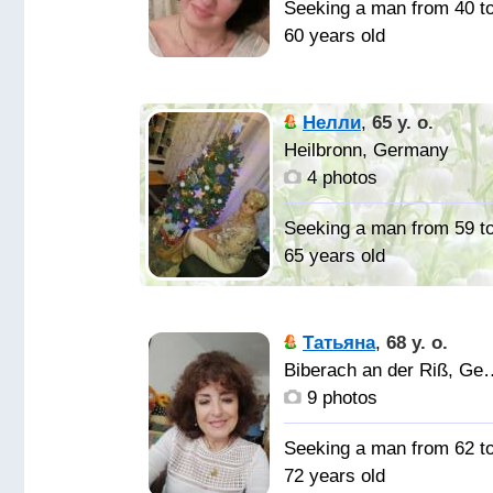
Seeking a man from 40 t
60 years old
Весёлая и
спокойная очень люблю
Нелли
,
65 y. o.
дом и семью
Heilbronn, Germany
4 photos
Душевног
искреннего мужчину. Д
Seeking a man from 59 t
любви и жизни.
65 years old
Я та, у
которой "всё хорошо" И
Татьяна
,
68 y. o.
даже тогда, когда боль
Biberach an de
разъедает. И хочется
9 photos
просто уткнуться в
плечо, Но только вот
Seeking a man from 62 t
рядом плеча не бывает.
72 years old