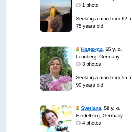
1 photo
Seeking a man from 62 t
75 years old
Добропорядочного
Надежда
,
65 y. o.
мужчину
Leonberg, Germany
3 photos
Seeking a man from 55 t
90 years old
Мужчину-
друга для создания
Svetlana
,
58 y. o.
семьи желательно земл
Heidelberg, Germany
Баден-Вюртемберг.
4 photos
Германия