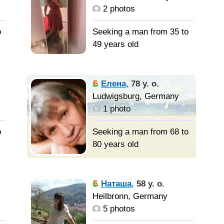
дальнейшем
2 photos
o
Seeking a man from 35 to
49 years old
Познакомлюсь с
Елена
,
78 y. o.
мужчиной только в
Ludwigsburg, Germany
области Германии и
1 photo
Франции, Швейцарии
o
Seeking a man from 68 to
80 years old
Мои дети
живут за рубежом. Я
Наташа
,
58 y. o.
я
родилась и до 29 лет
Heilbronn, Germany
жила на Урале. В
5 photos
Нижнем Тагиле. Потом