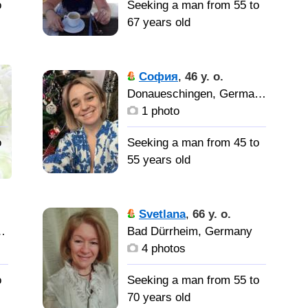
o
Seeking a man from 55 to
67 years old
Ищу
мужчину только с
София
,
46 y. o.
Германии, остальных
Donaueschingen, Germany
прошу не беспокоиться,
1 photo
о
отвечать не буду.
ля
o
Seeking a man from 45 to
Доброго,
55 years old
умного, с чувством
юмора, любящего
Ишк
женьщин, детей и.
мужчину для серьезных
Svetlana
,
66 y. o.
животных
отношений. Некурящего,
r Riß, Germany
Bad Dürrheim, Germany
равнодушного к
4 photos
алкоголю, надёжного,
самостоятельного, за
o
Seeking a man from 55 to
которым буду как за
70 years old