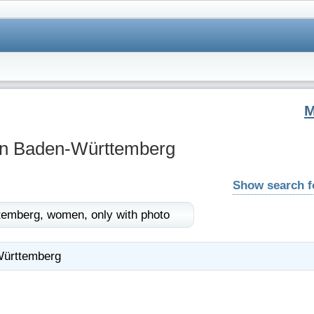
in Baden-Württemberg
Show search 
temberg,
women,
only with photo
ürttemberg