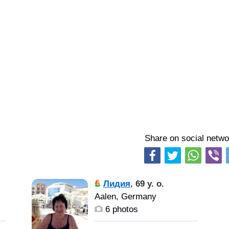
Share on social netwo
Лидия
,
69 y. o.
Aalen, Germany
6 photos