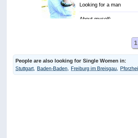
Предпочитаю
постоянные отношения.
1
Мужчину
People are also looking for Single Women in:
Stuttgart
Baden-Baden
Freiburg im Breisgau
Pforzhe