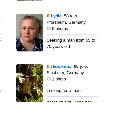
каменной стеной!
После
,
,
переезда из Челябинска
Lydia
,
58 y. o.
22 год живу на юге
Pforzheim, Germany
Германии, но душой
6 photos
осталась в России. Хочу
 я
вернуться на родину.
o
Seeking a man from 55 to
70 years old
е
ей
Согласна
на переезд
Людмила
,
66 y. o.
au, Germany
Sinsheim, Germany
Друга
1 photo
т
и
o
Характер
спокойный, веселая,