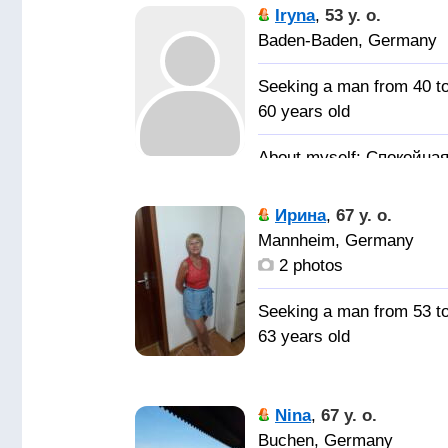
отношениях.
отношения для брака
Iryna
,
53 y. o.
Baden-Baden, Germany
Seeking a man from 40 t
60 years old
Спокойная
доброжелательная,
неконфликтная,
Ирина
,
67 y. o.
общительная,
Mannheim, Germany
симпатичная
2 photos
Мужчину -
Seeking a man from 53 t
надёжного,
63 years old
внимательного, доброго
с юмором, не жадного,
Хочу найт
верного, с похожими
мужчину для дружбы. А
Nina
,
67 y. o.
жизненными ценностям
потом, как карта ояжет
Buchen, Germany