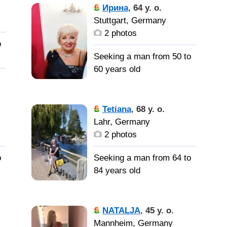
общительная. Люблю
Ирина
,
64 y. o.
домашний уют, с
Stuttgart, Germany
удовольствием готовлю.
2 photos
Из Украины.
o
Seeking a man from 50 to
60 years old
,
Мужчину,
для создания семьи
Tetiana
,
68 y. o.
Lahr, Germany
2 photos
o
Seeking a man from 64 to
84 years old
,
и
Мужчину
для общения, общих
NATALJA
,
45 y. o.
и
интересов и целей в
Mannheim, Germany