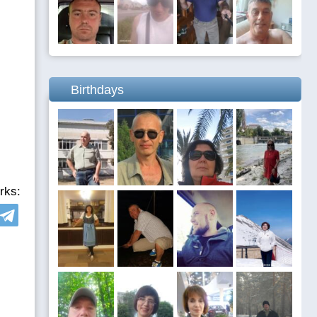
Birthdays
rks: