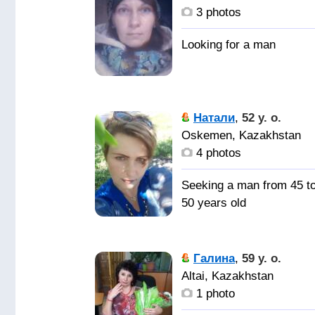
3 photos
Натали
,
52 y. o.
Oskemen, Kazakhstan
4 photos
Seeking a man from 45 t
50 years old
Галина
,
59 y. o.
Altai, Kazakhstan
1 photo