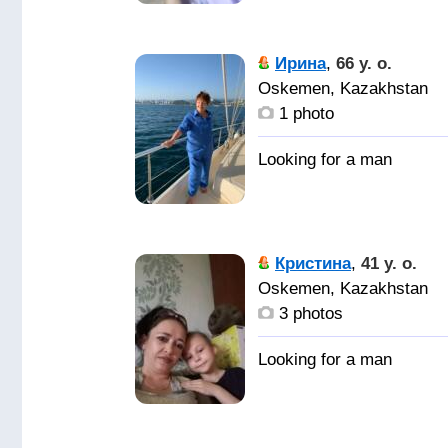
мужчину для счастья.
Ирина
,
66 y. o.
Oskemen, Kazakhstan
1 photo
Кристина
,
41 y. o.
Oskemen, Kazakhstan
3 photos