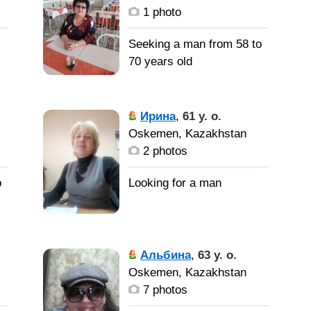
1 photo
Seeking a man from 58 to
70 years old
Ирина
,
61 y. o.
Oskemen, Kazakhstan
2 photos
o
Альбина
,
63 y. o.
Oskemen, Kazakhstan
7 photos