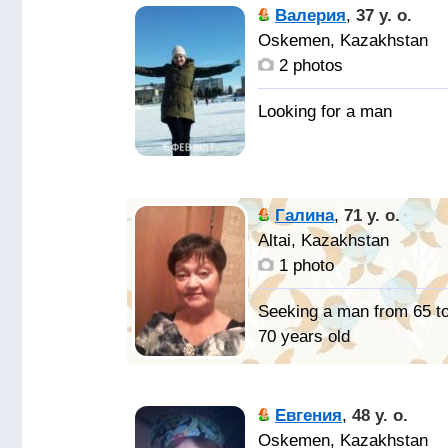
Валерия
,
37 y. o.
Oskemen, Kazakhstan
2 photos
Галина
,
71 y. o.
Altai, Kazakhstan
1 photo
Seeking a man from 65 t
70 years old
Евгения
,
48 y. o.
Oskemen, Kazakhstan