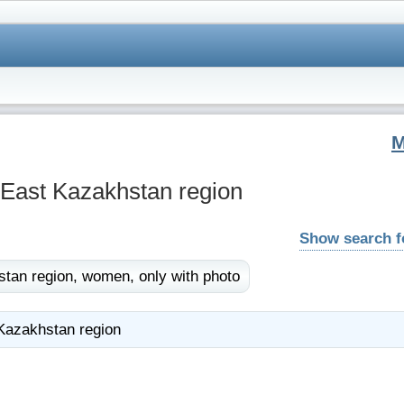
East Kazakhstan region
Show search 
tan region,
women,
only with photo
Kazakhstan region