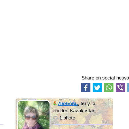
Share on social netwo
Любовь
,
56 y. o.
Ridder, Kazakhstan
1 photo