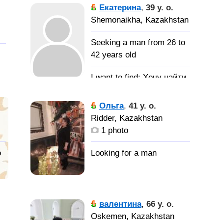
Екатерина
,
39 y. o.
Shemonaikha, Kazakhstan
Seeking a man from 26 to
42 years old
Хочу найти
не просто мужчину но и
хорошего друга
Ольга
,
41 y. o.
Ridder, Kazakhstan
1 photo
o
валентина
,
66 y. o.
Oskemen, Kazakhstan