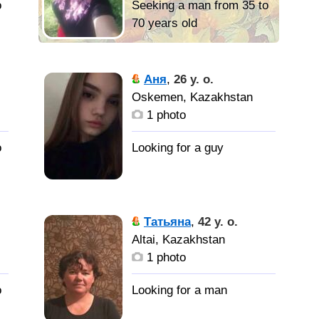
o
Seeking a man from 35 to
70 years old
мужчину с
ы
чувством юмора,
Аня
,
26 y. o.
доброго, надежного
Oskemen, Kazakhstan
1 photo
o
ь
ми
Татьяна
,
42 y. o.
-
Altai, Kazakhstan
1 photo
o