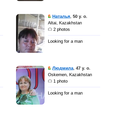
Наталья
,
50 y. o.
Altai, Kazakhstan
2 photos
Людмила
,
47 y. o.
Oskemen, Kazakhstan
1 photo