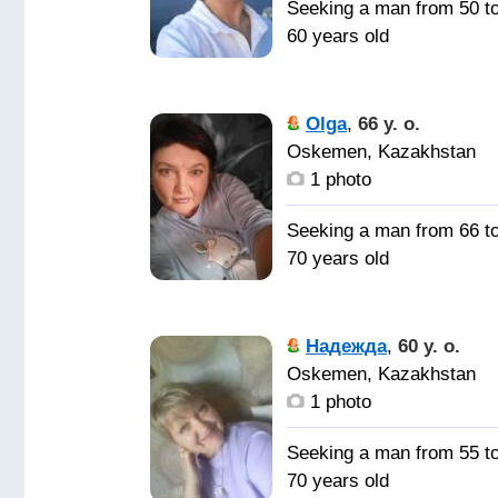
Seeking a man from 50 t
60 years old
Как ни
крути, а в этой суете м
Olga
,
66 y. o.
все-таки должны найти
Oskemen, Kazakhstan
друг друга. Мне
1 photo
51/160/53. Искренняя,
порядочная.
Seeking a man from 66 t
Предпочитаю честност
70 years old
и открытость. Люблю
свой дом. Нравится
Мужчину
общаться с интересны
Надежда
,
60 y. o.
людьми и находить что
Oskemen, Kazakhstan
то новое. Увлекает
1 photo
саморазвитие.
Seeking a man from 55 t
Ищу
70 years old