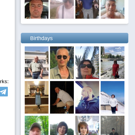
Birthdays
rks: