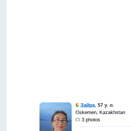
Зайра
,
57 y. o.
Oskemen, Kazakhstan
3 photos