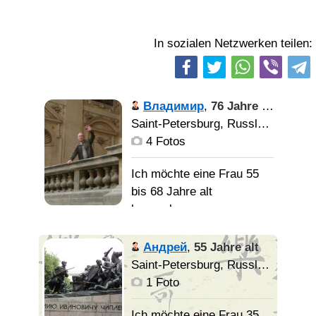
In sozialen Netzwerken teilen:
Владимир
,
76 Jahre alt
Saint-Petersburg, Russland
4 Fotos
Ich möchte eine Frau 55
bis 68 Jahre alt
kennenlernen
Характер
Андрей
,
55 Jahre alt
спокойный. Немного
Saint-Petersburg, Russland
домосед. Не
1 Foto
компанейский. Здоровье
в норме. Не полный. На
Ich möchte eine Frau 35