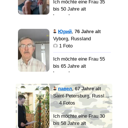
Ich möchte eine Frau 35
любящею животных и
bis 50 Jahre alt
природу, хозяйственную.
Девушку которая хочет
kennenlernen
Главное хорошего
семью и умеет любить.
человека.
Наличие детей не
Люблю
Юрий
,
76 Jahre alt
помеха.
работать ровно так как и
Vyborg, Russland
отдыхать горы лес
1 Foto
вообщем отдых на
природе
Ich möchte eine Frau 55
bis 65 Jahre alt
kennenlernen
Добрую понимающую
женщину
Оптимист,
павел
,
67 Jahre alt
любящий жизнь.
Saint-Petersburg, Russland
4 Fotos
Интересную приятную
Ich möchte eine Frau 30
женщину.
bis 58 Jahre alt