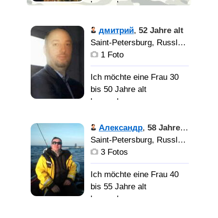
kennenlernen
анархист
дмитрий
,
52 Jahre alt
который любит секс и
Saint-Petersburg, Russland
ищет себе жену которая
1 Foto
будет жить у него в
питере
Ich möchte eine Frau 30
bis 50 Jahre alt
я здесь
kennenlernen
себе пытаюсь найти
жену друга и любовницу
я спокойный
Александр
,
58 Jahre alt
в одном лице которая
по характеру человек,
Saint-Petersburg, Russland
будет жить у меня в
моё хобби искусство.
3 Fotos
питере если вам это
интересно пишите
Ich möchte eine Frau 40
добрую, женственную,
bis 55 Jahre alt
красивую.
kennenlernen