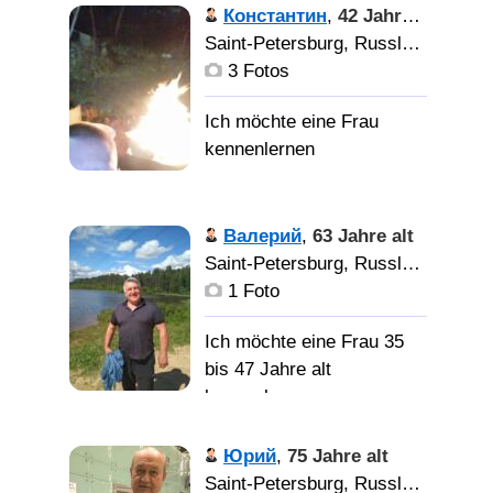
Добрый
Константин
,
42 Jahre alt
позитивный, люблю
Saint-Petersburg, Russland
природу, активный
3 Fotos
отдых.
Добрую, верную, нежную
женщину.
Обычный
человек
Валерий
,
63 Jahre alt
Saint-Petersburg, Russland
Ну
1 Foto
понятно что не
мужчину)))
Ich möchte eine Frau 35
bis 47 Jahre alt
kennenlernen
Нормальный,
Юрий
,
75 Jahre alt
адекватный, прийду на
Saint-Petersburg, Russland