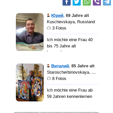
Юрий
,
69 Jahre alt
Kuschevskaya, Russland
3 Fotos
Ich möchte eine Frau 40
bis 75 Jahre alt
kennenlernen
Хочу. создать.
Виталий
,
85 Jahre alt
семью. работаю. в.
Staroscherbinovskaya, Russland
охране. занимаюсь.
8 Fotos
ходьбой. не. пью. не.
курю. дом. машина. сад.
Ich möchte eine Frau ab
виноградник. дом. с.
59 Jahren kennenlernen
газом. удобства. вода.
горячая. холодная.
Мечтаю о