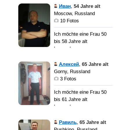
привелегию.
аналогичными
приветствую
Открытый
Иван
,
54 Jahre alt
интересами..... Взаимная
путешествия. --------------
доброжелательный
Moscow, Russland
любовь, забота, опора,
-------- ну и конечно спорт
верный с чувством
10 Fotos
поддержка,
юмора
взаимовыручка,
Я
Ich möchte eine Frau 50
уважение, понимание и
спросил у ясеня, где
bis 58 Jahre alt
гармония в отношениях.
м........ я?
Женщину для семьи, без
kennenlernen
Из дальних регионов и
фото не общаюсь.
приезжим-не
Иван мне 51
Алексей
,
65 Jahre alt
беспокоить!!!!!!!
год, Москвич, холост,
Gorny, Russland
добропорядочный,
3 Fotos
ласковый, чистоплотный,
живу один в Митино,
Ich möchte eine Frau 50
метро Пятницкое шоссе.
bis 61 Jahre alt
kennenlernen
Ищу
женщину приятной
Нравится
Равиль
,
65 Jahre alt
полноты от 50-58 лет, с
рисовать Прогулки на
Pushkino, Russland