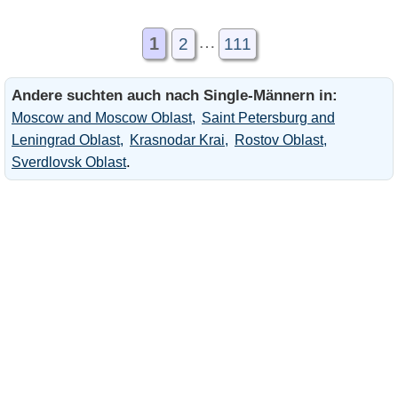
порядочный
…
честный.. с чувством
1
2
111
юмора. привлекательный
выгляжу моложе своих
Andere suchten auch nach Single-Männern in:
лет.
Moscow and Moscow Oblast
Saint Petersburg and
Leningrad Oblast
Krasnodar Krai
Rostov Oblast
.
Sverdlovsk Oblast
женщину красивую
жизнерадостную с
чувством юмора добрая
нежная сексуальная итд.