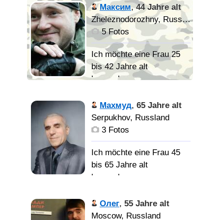
писать, если расскажу
Спокоен,
Максим
,
44 Jahre alt
будут завидовать,
умею делать все своими
Zheleznodorozhny, Russland
практичен, простой,
руками. Но лучше
5 Fotos
искренний,
задавать вопросы! На
общительный, живой,
счет заработка лучше
Ich möchte eine Frau 25
для семьи есть одно
скажу так: Если разумно
bis 42 Jahre alt
основание, верность,
жить то можно поехать в
kennenlernen
честность и взаимная
автобусный тур в
Любовь. Остался в
Швейцарию на 16 дней.
Работяга, руки
Махмуд
,
65 Jahre alt
пацана я, а начинать
из плеч, на плечах
Serpukhov, Russland
надо.
голова, люблю и умею
3 Fotos
Молодую женщину или
готовить, люблю отдых
девушку только для
на природе с палаткой,
Ich möchte eine Frau 45
Свободную, одинокую,
создания семьи.
люблю кошек,
bis 65 Jahre alt
дюймовочка, свистулька
Гражданство должно
фантастику и ужастики.
kennenlernen
пистулька, живую,
быть США, Австралия,
Воспитанный, галантный,
верную честную,
Новая Зеландия,
по началу немного
Образование
Олег
,
55 Jahre alt
помешанную на Любви.
Великобритания,
стеснительный.
высшее, русский язык
Moscow, Russland