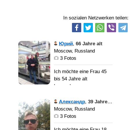
In sozialen Netzwerken teilen:
Юрий
,
66 Jahre alt
Moscow, Russland
3 Fotos
Ich möchte eine Frau 45
bis 54 Jahre alt
kennenlernen
Я не папик и
Александр
,
39 Jahre alt
не мажор, я
Moscow, Russland
обыкновенный человек.
3 Fotos
Спокойный,
уровновешенный,
Ich möchte eine Frau 18