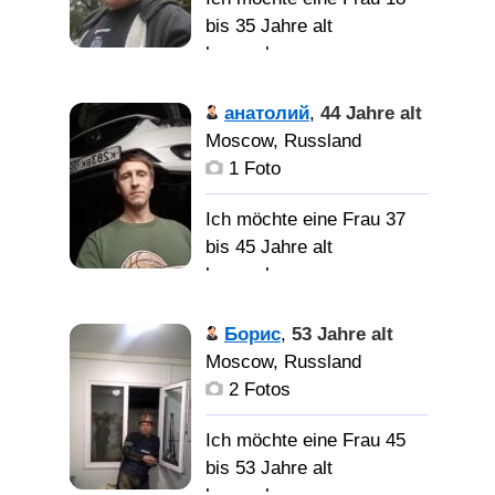
семейный человек. Не
bis 35 Jahre alt
люблю - ложь,
kennenlernen
предательство,
лицемерие, курящих
Всем привет
анатолий
,
44 Jahre alt
женщин и алкоголизм.
меня зовут Александр
Moscow, Russland
мне 34 я с Москвы
1 Foto
Хочу
весёлый добрый
найти себе спутницу
понимающий молодой
Ich möchte eine Frau 37
жизни. Которую буду
человек ищу девушку от
bis 45 Jahre alt
любить, защищать и
18 до 35 лет для
kennenlernen
заботиться до конца
серьезных отношений
жизни.
создание семьи буду
Спокойный
Борис
,
53 Jahre alt
очень рад знакомству
адекватный, очень
Moscow, Russland
сложно вывести меня из
2 Fotos
Всем
себя, почти что не
привет меня зовут
возможно
Ich möchte eine Frau 45
Александр ищу девушку
bis 53 Jahre alt
для серьёзных