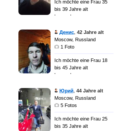
Вредные привычки в
Ich möchte eine Frau 35
нет, хотя бы без, хроник
меру. Люблю
bis 39 Jahre alt
раз, ных. Принцессы мне
путешествовать на
kennenlernen
не повозрасту. Да и
автомобиле по
надоели они мельтешат.
историческим местам
Спокойный, с
Денис
,
42 Jahre alt
Нужна МОЯ симпатия
России.. Надеюсь
голубыми глазами.
Moscow, Russland
просто обязательна.
встретить умную,
1 Foto
добрую женщину..
Хорошую и милую
Ich möchte eine Frau 18
Умную
bis 45 Jahre alt
женщину из
kennenlernen
Красногорска.
в Москве с
Юрий
,
44 Jahre alt
лета, сам с Сибири,
Moscow, Russland
работаю в
5 Fotos
строительстве. Ищу
спутницу жизни для
Ich möchte eine Frau 25
создания семьи. Не курю
bis 35 Jahre alt