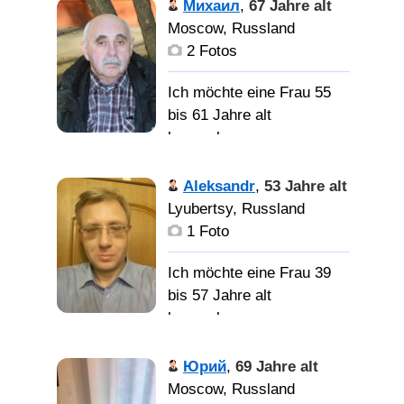
Михаил
,
67 Jahre alt
переписка - не
познакомится с
Moscow, Russland
интересует. P. S.: Кстати,
женщиной из своего
2 Fotos
в девушках, женщинах,
города, для серьёзных
ценю: доброту,
отношений.
Ich möchte eine Frau 55
отзывчивость, верность,
bis 61 Jahre alt
понимание.
kennenlernen
Женщину из Москвы,
для серьёзных
Я бы
Я
Aleksandr
,
53 Jahre alt
хотел познакомиться с
отношений
уравновешенный и
Lyubertsy, Russland
девушкой или женщиной
спокойный человек.
1 Foto
для интересного
Стараюсь избегать
общения, дружбы,
лишних конфликтов.
Ich möchte eine Frau 39
времяпровождения,
Алкоголь употребляю
bis 57 Jahre alt
серьёзных отношений,
крайне редко, по случаю.
kennenlernen
для брака, просто
Надеюсь, что знакомство
хочется найти или
с доброй женщиной
Свободно
Юрий
,
69 Jahre alt
встретить свою судьбу,
организует мою жизнь,
владею немецким
Moscow, Russland
вторую половинку или