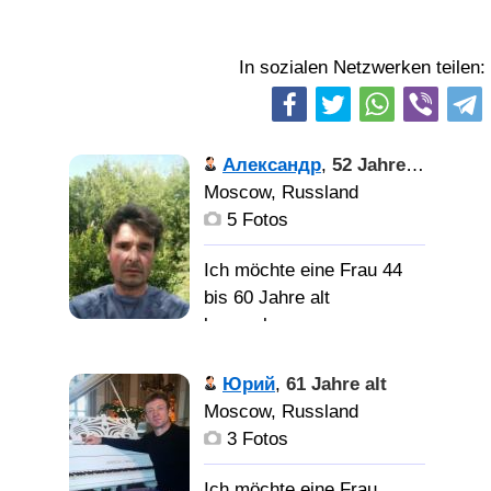
In sozialen Netzwerken teilen:
Александр
,
52 Jahre alt
Moscow, Russland
5 Fotos
Ich möchte eine Frau 44
bis 60 Jahre alt
kennenlernen
Александр,
Юрий
,
61 Jahre alt
симпатичный москвич.
Moscow, Russland
Женат не был, детей нет.
3 Fotos
Честный, добрый,
отзывчивый парень. Не