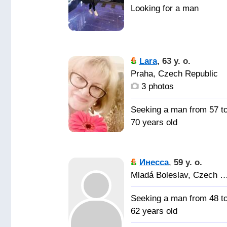
Lara
,
63 y. o.
Praha, Czech Republic
3 photos
Seeking a man from 57 t
70 years old
Инесса
,
59 y. o.
Mladá Boleslav, Czech Re
Seeking a man from 48 t
62 years old