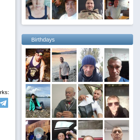
Birthdays
rks: