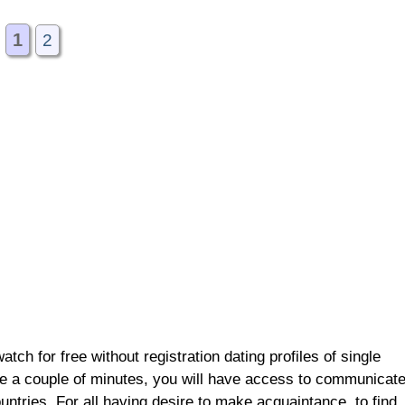
1
2
ch for free without registration dating profiles of single
ke a couple of minutes, you will have access to communicat
ountries. For all having desire to make acquaintance, to find