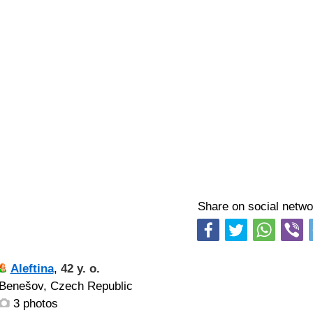
Share on social netwo
Aleftina
,
42 y. o.
Benešov, Czech Republic
3 photos