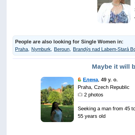
People are also looking for Single Women in:
Praha
Nymburk
Beroun
Brandýs nad Labem-Stará Bo
Maybe it will 
Елена
,
49 y. o.
Praha, Czech Republic
2 photos
Seeking a man from 45 t
55 years old
Друга,