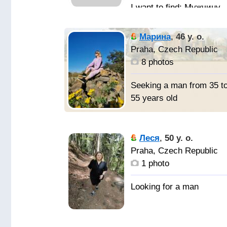
Мужчину
для серьезных
отношений
Марина
,
46 y. o.
Praha, Czech Republic
8 photos
Seeking a man from 35 t
55 years old
Леся
,
50 y. o.
Praha, Czech Republic
1 photo