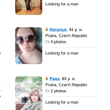
Наталья
,
41 y. o.
Praha, Czech Republic
4 photos
o
Рада
,
63 y. o.
public
Praha, Czech Republic
2 photos
o