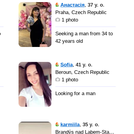
есть,
Анастасія
,
37 y. o.
коммуникабельность
Praha, Czech Republic
1 photo
Твердое
но
плечо
o
Seeking a man from 34 to
42 years old
Sofia
,
41 y. o.
Beroun, Czech Republic
1 photo
не
,
karmiila
,
35 y. o.
Brandýs nad Labem-Stará Boleslav, Czech Republic