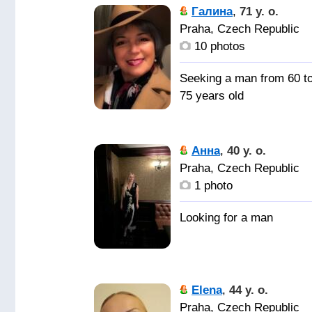
собеседника, мужа,
Галина
,
71 y. o.
человека с которым
Praha, Czech Republic
уютно и спокойно,
10 photos
человека которому мож
доверять.
Seeking a man from 60 t
75 years old
Мужчину
для совместной жизни,
Анна
,
40 y. o.
Заботливого,
Praha, Czech Republic
внимательного,
1 photo
любящим, желательно 
курящего, с алкоголем
был осторожен, активен
не ленив, хочу, чтоб
было взаимопонимание
между собой. хочется,
Elena
,
44 y. o.
чтоб мужчина заглянул
Praha, Czech Republic