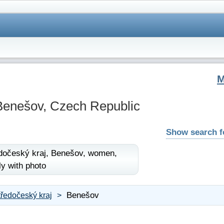
Benešov, Czech Republic
Show search 
dočeský kraj,
Benešov,
women,
ly with photo
Benešov
tředočeský kraj