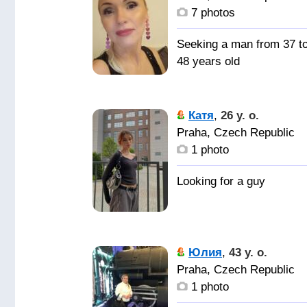
мне в глаза и сказал-м
7 photos
нужна только ты 🤗
Seeking a man from 37 t
48 years old
Катя
,
26 y. o.
Praha, Czech Republic
1 photo
Юлия
,
43 y. o.
Praha, Czech Republic
1 photo