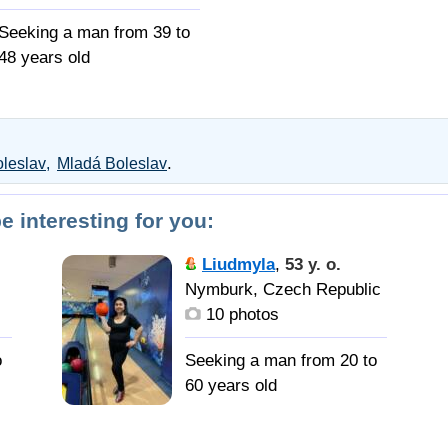
Seeking a man from 39 to
48 years old
Мужчину, с
каторым модно создать
семью и вести общий
.
leslav
Mladá Boleslav
быт
be interesting for you:
Liudmyla
,
53 y. o.
Nymburk, Czech Republic
10 photos
o
Seeking a man from 20 to
60 years old
Харизма