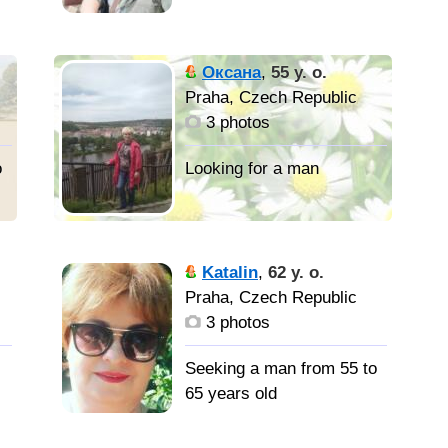
Oксана
,
55 y. o.
Praha, Czech Republic
3 photos
o
Katalin
,
62 y. o.
Praha, Czech Republic
3 photos
Seeking a man from 55 to
65 years old