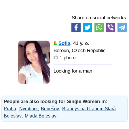
Share on social networks:
Sofia
,
41 y. o.
Beroun, Czech Republic
1 photo
People are also looking for Single Women in:
Praha
Nymburk
Benešov
Brandýs nad Labem-Stará
.
Boleslav
Mladá Boleslav