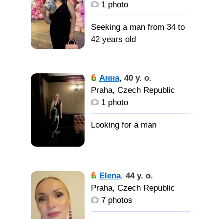
внимательного,
1 photo
любящим, желательно не
курящего, с алкоголем
Seeking a man from 34 to
был осторожен, активен,
42 years old
не ленив, хочу, чтоб
было взаимопонимание
между собой. хочется,
Анна
,
40 y. o.
чтоб мужчина заглянул
Praha, Czech Republic
мне в глаза и сказал-мне
1 photo
нужна только ты 🤗
Elena
,
44 y. o.
Praha, Czech Republic
7 photos