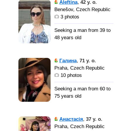
Aleftina
,
42 y. o.
коммуникабельность
Benešov, Czech Republic
3 photos
Твердое
плечо
Seeking a man from 39 to
48 years old
Мужчину, с
каторым модно создать
Галина
,
71 y. o.
семью и вести общий
Praha, Czech Republic
быт
10 photos
Seeking a man from 60 to
75 years old
Мужчину
для совместной жизни,
Анастасія
,
37 y. o.
Заботливого,
Praha, Czech Republic