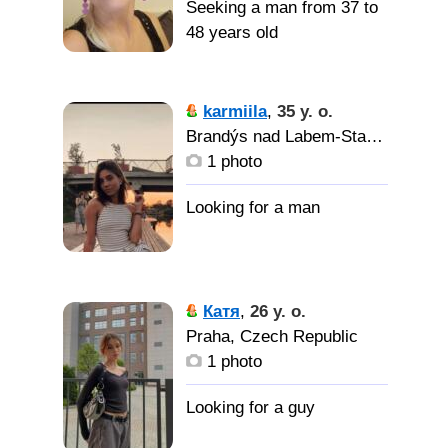
Seeking a man from 37 to
48 years old
karmiila
,
35 y. o.
Brandýs nad Labem-Stará Boleslav, Czech Republic
1 photo
Катя
,
26 y. o.
Praha, Czech Republic
1 photo