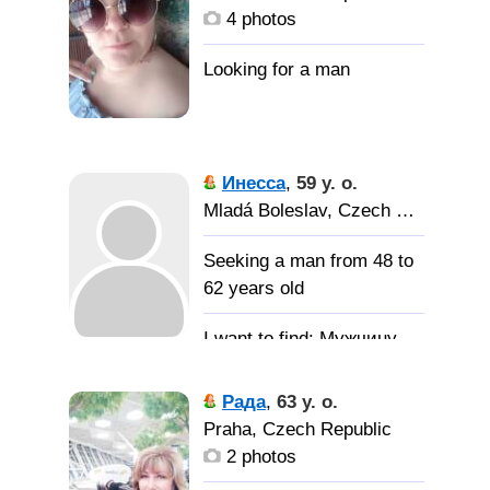
4 photos
Инесса
,
59 y. o.
Mladá Boleslav, Czech Republic
Seeking a man from 48 to
62 years old
Мужчину
для серьезных
отношений
Рада
,
63 y. o.
Praha, Czech Republic
2 photos