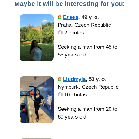
Maybe it will be interesting for you:
Елена
,
49 y. o.
Praha, Czech Republic
2 photos
Seeking a man from 45 to
55 years old
Друга,
собеседника, мужа,
Liudmyla
,
53 y. o.
человека с которым
Nymburk, Czech Republic
уютно и спокойно,
10 photos
человека которому можно
доверять.
Seeking a man from 20 to
60 years old
Харизма
есть,