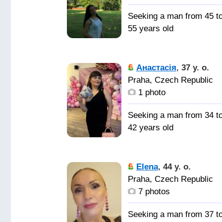
Seeking a man from 45 t
55 years old
Друга,
собеседника, мужа,
Анастасія
,
37 y. o.
человека с которым
Praha, Czech Republic
уютно и спокойно,
1 photo
человека которому мож
доверять.
Seeking a man from 34 t
42 years old
Elena
,
44 y. o.
Praha, Czech Republic
7 photos
Seeking a man from 37 t