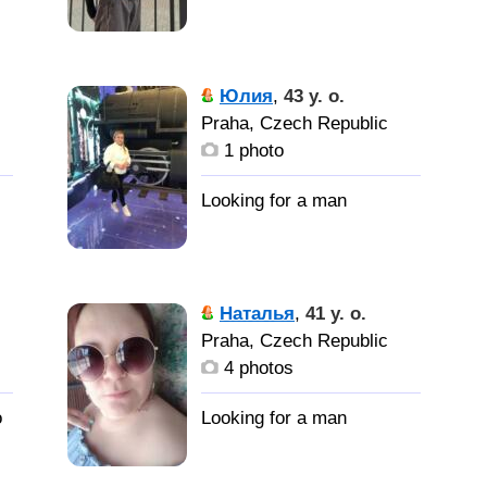
Юлия
,
43 y. o.
Praha, Czech Republic
1 photo
Наталья
,
41 y. o.
Praha, Czech Republic
4 photos
o