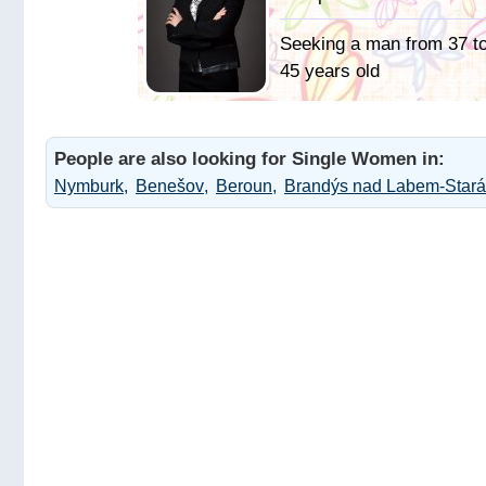
Seeking a man from 37 t
45 years old
People are also looking for Single Women in:
Nymburk
Benešov
Beroun
Brandýs nad Labem-Stará