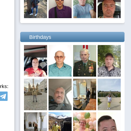
Birthdays
rks: