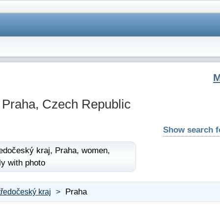
 Praha, Czech Republic
Show search 
edočeský kraj,
Praha,
women,
ly with photo
Praha
tředočeský kraj