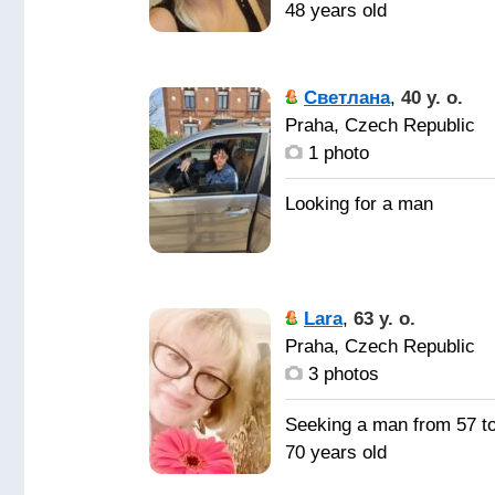
48 years old
Светлана
,
40 y. o.
Praha, Czech Republic
1 photo
Lara
,
63 y. o.
Praha, Czech Republic
3 photos
Seeking a man from 57 t
70 years old