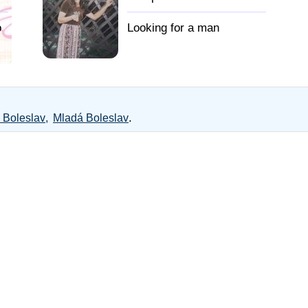
o
.
 Boleslav
Mladá Boleslav