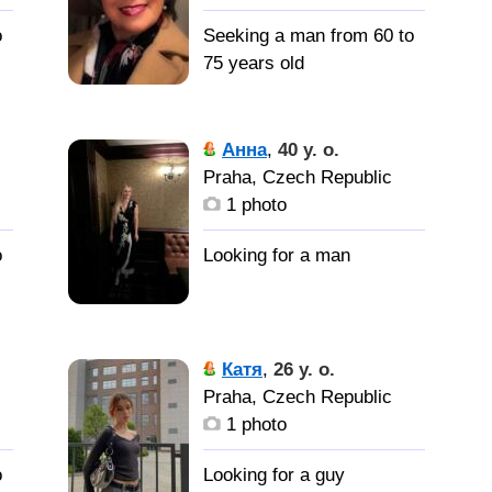
o
Seeking a man from 60 to
75 years old
Мужчину
для совместной жизни,
Анна
,
40 y. o.
Заботливого,
Praha, Czech Republic
внимательного,
1 photo
но
любящим, желательно не
курящего, с алкоголем
o
был осторожен, активен,
не ленив, хочу, чтоб
было взаимопонимание
между собой. хочется,
Катя
,
26 y. o.
чтоб мужчина заглянул
Praha, Czech Republic
мне в глаза и сказал-мне
1 photo
нужна только ты 🤗
o