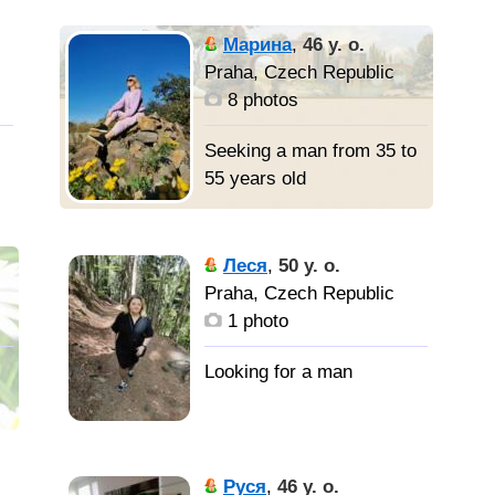
Марина
,
46 y. o.
Praha, Czech Republic
8 photos
Seeking a man from 35 to
55 years old
Леся
,
50 y. o.
Praha, Czech Republic
1 photo
Руся
,
46 y. o.