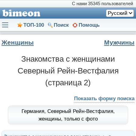
С нами
35345 пользователей
Русский
ТОП-100
Поиск
Помощь
Женщины
Мужчины
Знакомства с женщинами
Северный Рейн-Вестфалия
(страница 2)
Показать форму поиска
Германия,
Северный Рейн-Вестфалия,
женщины,
только с фото