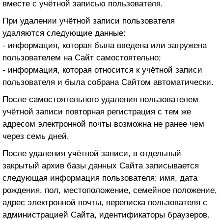
вместе с учётной записью пользователя.
AddApptr GmbH
При удалении учётной записи пользователя
удаляются следующие данные:
AdDefend GmbH
- информация, которая была введена или загружена
Addroid
пользователем на Сайт самостоятельно;
Adelaide Metrics Inc
- информация, которая относится к учётной записи
пользователя и была собрана Сайтом автоматически.
AdElement
После самостоятельного удаления пользователем
Adello
учётной записи повторная регистрация с тем же
Aderize
адресом электронной почты возможна не ранее чем
через семь дней.
ADEX
После удаления учётной записи, в отдельный
Adex (Virtual Minds GmbH)
закрытый архив базы данных Сайта записывается
AdFalcon
следующая информация пользователя: имя, дата
ADFIXUS PTY LTD
рождения, пол, местоположение, семейное положение,
адрес электронной почты, переписка пользователя с
Adflare
администрацией Сайта, идентификаторы браузеров.