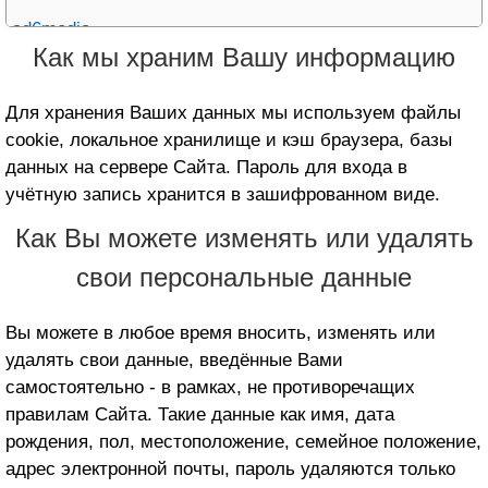
ad6media
Как мы храним Вашу информацию
Adacado
Adara Media
Для хранения Ваших данных мы используем файлы
cookie, локальное хранилище и кэш браузера, базы
Adasta Media S.r.l.
данных на сервере Сайта. Пароль для входа в
Adbalancer
учётную запись хранится в зашифрованном виде.
adbility media GmbH
Как Вы можете изменять или удалять
Adblade
свои персональные данные
ADBOX
Вы можете в любое время вносить, изменять или
ADBRO (GISTER PRIVATE LIMITED)
удалять свои данные, введённые Вами
AdButler
самостоятельно - в рамках, не противоречащих
Adcash
правилам Сайта. Такие данные как имя, дата
рождения, пол, местоположение, семейное положение,
ADCELL
адрес электронной почты, пароль удаляются только
Adcombi