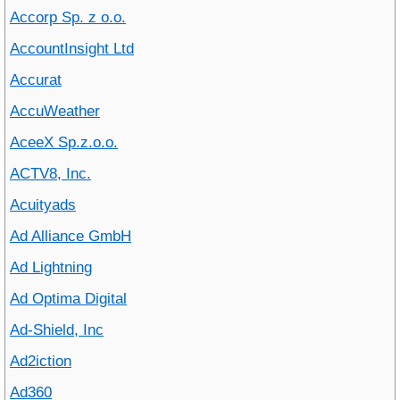
Accorp Sp. z o.o.
AccountInsight Ltd
Accurat
AccuWeather
AceeX Sp.z.o.o.
ACTV8, Inc.
Acuityads
Ad Alliance GmbH
Ad Lightning
Ad Optima Digital
Ad-Shield, Inc
Ad2iction
Ad360