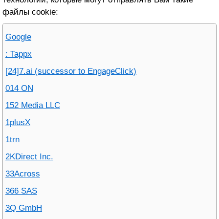
файлы cookie:
Google
: Tappx
[24]7.ai (successor to EngageClick)
014 ON
152 Media LLC
1plusX
1trn
2KDirect Inc.
33Across
366 SAS
3Q GmbH