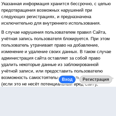
Adforce Digital Intelligence LTDA
Указанная информация хранится бессрочно, с целью
предотвращения возможных нарушений при
Adform
следующих регистрациях, и предназначена
AdGear
исключительно для внутреннего использования.
AdGibbon BV
В случае нарушения пользователем правил Сайта,
Adhese
учётная запись пользователя блокируется. При этом
пользователь утрачивает право на добавление,
adhood
изменение и удаление своих данных. В таком случае
Adikteev
администрация сайта оставляет за собой право
удалить некоторые данные из заблокированной
Adimo
учётной записи, или предоставить пользователю
AdInMo LTD
возможность самостоятельно удалить учётную запись
Вход
Регистрация
Aditude, Inc.
(если это не несёт потенциальный вред Сайту,
администрации Сайта или другим пользователям
adjoe GmbH
Сайта). Через два года после блокировки такая
Adjust Digital A/S
учётная запись удаляется в общем порядке,
описанном выше в данном разделе. При этом
Adjust GmbH