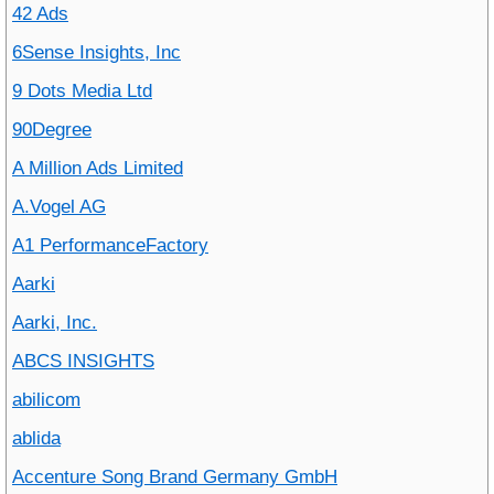
42 Ads
6Sense Insights, Inc
9 Dots Media Ltd
90Degree
A Million Ads Limited
A.Vogel AG
A1 PerformanceFactory
Aarki
Aarki, Inc.
ABCS INSIGHTS
abilicom
ablida
Accenture Song Brand Germany GmbH