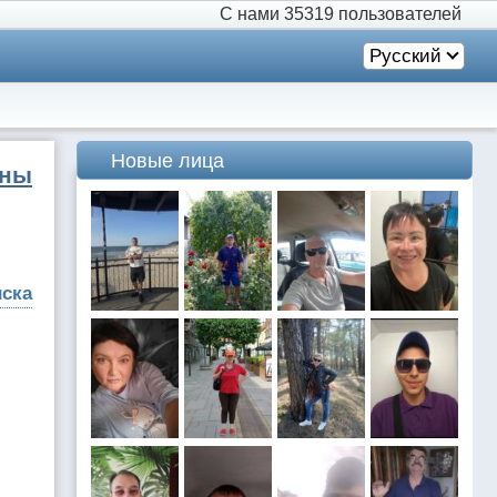
С нами
35319 пользователей
Русский
Новые лица
ины
иска