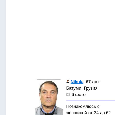
Nikola
,
67 лет
Батуми, Грузия
6 фото
Познакомлюсь с
женщиной от 34 до 62