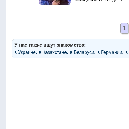
отношение,
лет
рукоприкладство,
мошенничество,
Очень добрый
подлость и т. п. терпеть
человек. Умею слышат
1
и прощать не буду!
людей. Ласковый и
нежный. С хорошим
У нас также ищут знакомства:
Ищу люде
чувством юмора.
в Украине
в Казахстане
в Беларуси
в Германии
в
из ТАЛЛИННА(! ) в
Остальное при
первую очередь для
знакомстве.
дружбы и общения, а
там уже, если в
Хочу найти
дальнейшем сложится 
свою половинку. 6 лет
то и для серьёзных
ищу. Вижу только
отношений.
лицемерие и враньё.
Предпочитаю реальное
живое общение долгим
перепискам! Искатели
низменного секса без