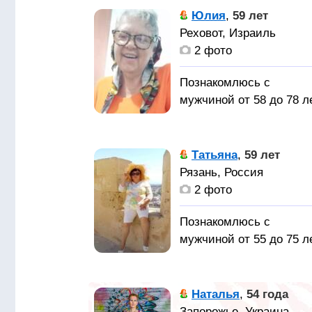
для души.. и любви... )
вредных привычек
Юлия
,
59 лет
Уважаю тех женщин..,
Реховот, Израиль
которые интересуются
Нормально
2 фото
мужчиной.., как
адекватного мужчину,
человеком., с его + и -, 
самодостаточного, без
Познакомлюсь с
не как спонсором для
жилищных и
мужчиной от 58 до 78 л
кругосветных
материальных проблем
путешествий.. Всё в
Я простая,
жизни имею..
скромная, домашняя, н
Татьяна
,
59 лет
Фотографии.. свежие..
любительница шумных
Рязань, Россия
компаний. Люблю
2 фото
домашний уют, вкусно
готовлю, люблю
Познакомлюсь с
прогулки, природу,
мужчиной от 55 до 75 л
животных. Ценю
честность, порядочност
Простая,
преданность
спокойная, домашняя
Наталья
,
54 года
женщина, люблю
Запорожье, Украина