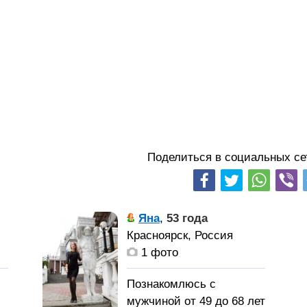
Поделиться в социальных се
Яна
,
53 года
Красноярск, Россия
1 фото
Познакомлюсь с
мужчиной от 49 до 68 лет