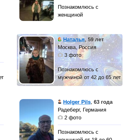
п.
Любовь! 166-73 Умная,
Большой опыт(30лет).
пугайтесь моего
образованная,
Владею навыками
календарного возраста,
общительная,
автомеханика, (Есть
дал себе установку
и
любознательная, добрая
опыт). Моё хобби
дожить до 246 лет, как
Веселий
и заботливая, без
автомобили! С детства.
японский крестьянин
нормальний мужик
Наталья
,
59 лет
т,
проблем-прелесть как
И ещё, я увлекаюсь
Мампе. Проживаю один в
Москва, Россия
о
хороша! Но совершенно"
Другу
ремонтом эл. бытовой
своем доме, в сельской
3 фото
неудобная" для мужчин:
половинку в житті
техники. На данный
местности
глупых ленивых,
момент занимаюсь
Краснодарского края.
Познакомлюсь с
ограниченных, жадных,
ремонтом и
Мечтаю встретить
ет
мужчиной от 42 до 65 лет
без чувства юмора и
обслуживанием, куплей
женщину, для которой
кучей комплексов.
и продажей Эл.
хотелось бы жить, с
Нежность и
ых
которой поделил бы
мужество.... Странное
Holger Pils
,
63 года
Женщину
,
любовь и ласку, нежную,
содружество....
Радеберг, Германия
для серьезных
не конфликтную.
2 фото
отношений и создания
Женщины
-
семи.
ищут... опору. Скажу так -
: Спутницу,
Познакомлюсь с
Музу в долгое
я не "линия
женщиной от 18 до 60