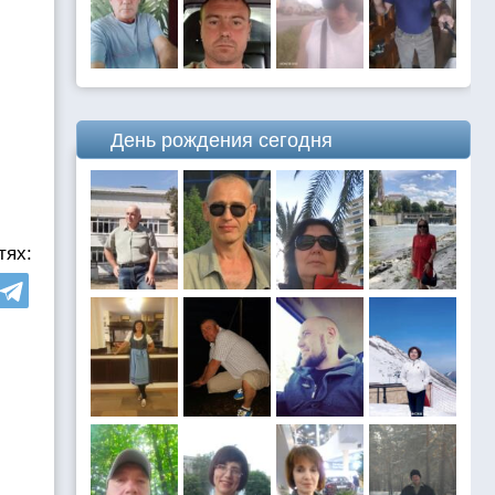
День рождения сегодня
тях: