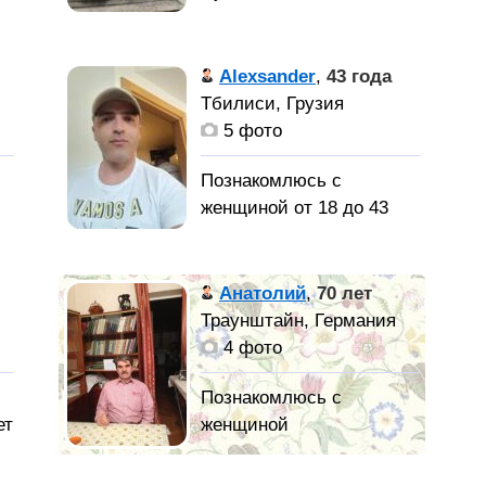
Предназначение
и миссия женщины -
Alexsander
,
43 года
быть любимой и
Тбилиси, Грузия
любить. Проявлять
5 фото
й
нежность, заботу,
создавать красоту,
Познакомлюсь с
атмосферу тепла,
женщиной от 18 до 43
гармонии и счастья.
лет
Хочу найти мужчину,
которому нужна именно
Меня зовут
Анатолий
,
70 лет
такая женщина. Есть
Александр из Грузии
Траунштайн, Германия
,
взрослый сын. Фото -
город Тбилиси мне 43
4 фото
лето 2021 года.
ищу серьезных
отношений чтобы
Ищу
обрести счастье и
ет
е
мужчину для серьезных
семью быть счастливым
отношений старше 49
з
Мои основные