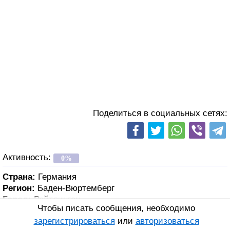
Поделиться в социальных сетях:
Активность:
0%
Страна:
Германия
Регион:
Баден-Вюртемберг
Город:
Ройтлинген
Чтобы писать сообщения, необходимо
зарегистрироваться
или
авторизоваться
Возраст:
48 лет