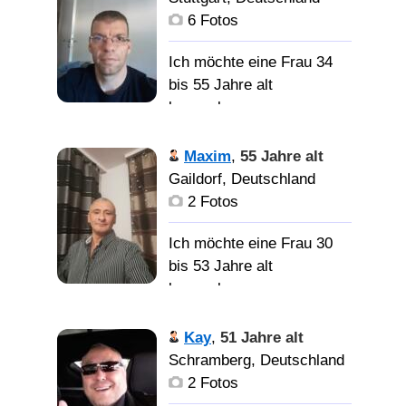
которая всегда будет
6 Fotos
рядом в трудный момент,
умею готовить не пью
Ich möchte eine Frau 34
алкоголь вообще даже не
bis 55 Jahre alt
пробовал. Живу пока с
kennenlernen
родителями хотел бы
отдельно но не могу
Maxim
,
55 Jahre alt
найти квартиру.
Интересуют только
Gaildorf, Deutschland
серьёзные отношения!
2 Fotos
Ich möchte eine Frau 30
bis 53 Jahre alt
kennenlernen
Kay
,
51 Jahre alt
женщину для создания
Schramberg, Deutschland
семьи
2 Fotos