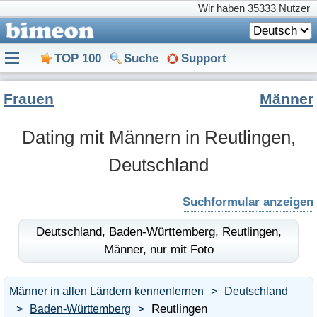
Wir haben
35333 Nutzer
Deutsch
TOP 100
Suche
Support
Frauen
Männer
Dating mit Männern in Reutlingen,
Deutschland
Suchformular anzeigen
Deutschland,
Baden-Württemberg,
Reutlingen,
Männer,
nur mit Foto
Männer in allen Ländern kennenlernen
Deutschland
Reutlingen
Baden-Württemberg