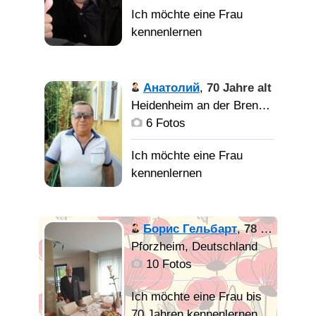
Единомышленницу
Анатолий
,
70 Jahre alt
Heidenheim an der Brenz, Deutschland
6 Fotos
DUM SPIRO
SPERO -ПОКА ДЫШУ-
Борис Гельбарт
,
78 Jahre alt
НАДЕЮСЬ.
Pforzheim, Deutschland
10 Fotos
Ich möchte eine Frau bis
70 Jahren kennenlernen