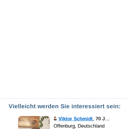
Vielleicht werden Sie interessiert sein:
Viktor Schmidt
,
70 Jahre alt
Offenburg, Deutschland