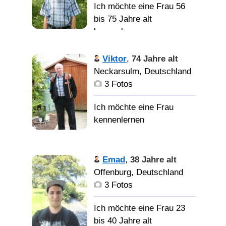
Латвии.
Ich möchte eine Frau 56
bis 75 Jahre alt
kennenlernen
Женщину приятной
внешности, для
Мягкий
Viktor
,
74 Jahre alt
приятного
характер, спокойный, к
Neckarsulm, Deutschland
времяпровождения, и
сожалению слишком
3 Fotos
создания семьи.
добрый. Ищу простую и
обыкновенную женщину,
по возможности
согласную на переезд. У
меня нет VIP-статуса.
Я порядочный
не скандальный, люблю
Emad
,
38 Jahre alt
Ищу
и понимаю Юмор,
Offenburg, Deutschland
простую и обыкновенную
люблю музыку, пишу
3 Fotos
женщину, по
родословные.
возможности согласную
Ich möchte eine Frau 23
на переезд.
я хочу
bis 40 Jahre alt