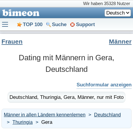
Wir haben
35328 Nutzer
Deutsch
TOP 100
Suche
Support
Frauen
Männer
Dating mit Männern in Gera,
Deutschland
Suchformular anzeigen
Deutschland,
Thuringia,
Gera,
Männer,
nur mit Foto
Männer in allen Ländern kennenlernen
Deutschland
Gera
Thuringia