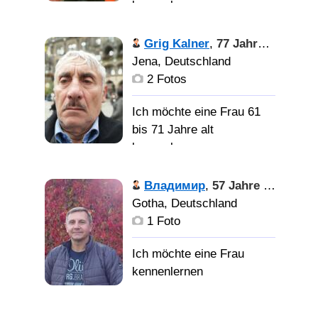
kennenlernen
Grig Kalner
,
77 Jahre alt
Jena, Deutschland
2 Fotos
Ich möchte eine Frau 61
bis 71 Jahre alt
kennenlernen
Владимир
,
57 Jahre alt
Gotha, Deutschland
1 Foto