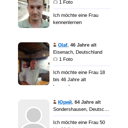
1 Foto
Недавно
переехал в Заальфельд
Olaf
,
46 Jahre alt
и никого тут не знаю.
Eisenach, Deutschland
Хотелось бы с кем
1 Foto
нибудь познакомиться
чтоб не было так
Ich möchte eine Frau 18
одиноко.
bis 46 Jahre alt
kennenlernen
С кем
сложится общение
Ich
Юрий
,
64 Jahre alt
möchte eine Frau, die
Sondershausen, Deutschland
bereit ist, für eine Familie
mit Kindern
Ich möchte eine Frau 50