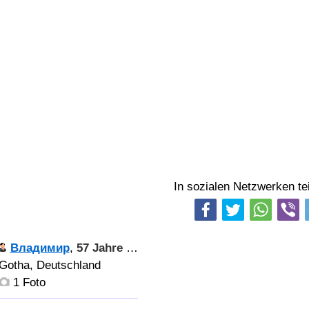
In sozialen Netzwerken tei
Владимир
,
57 Jahre alt
Gotha, Deutschland
1 Foto