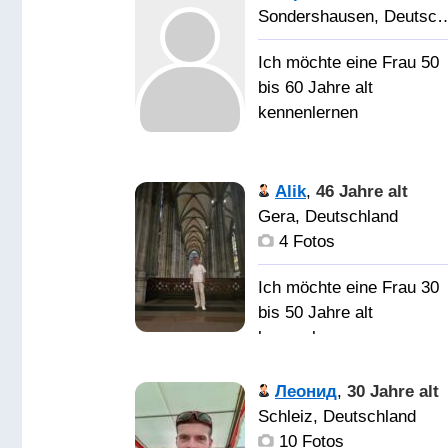
и никого тут не знаю.
Sondershausen, D
Хотелось бы с кем
нибудь познакомиться
Ich möchte eine Frau 50
чтоб не было так
bis 60 Jahre alt
одиноко.
kennenlernen
С кем
Живу в своё
сложится общение
доме один. Имеется са
Alik
,
46 Jahre alt
огород. Вырыл пруд дл
Gera, Deutschland
купания во дворе.
4 Fotos
выкопал колодец
развожу курочек уток.
Ich möchte eine Frau 30
Тишина и спокойствие 
bis 50 Jahre alt
деревне. Занимаюсь
kennenlernen
ремонтом дома и
улучшением жизни. Св
Леонид
,
30 Jahre alt
электричество также с
Schleiz, Deutschland
солнечными панелями.
10 Fotos