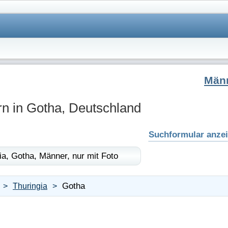
Män
n in Gotha, Deutschland
Suchformular anze
ia,
Gotha,
Männer,
nur mit Foto
Gotha
Thuringia