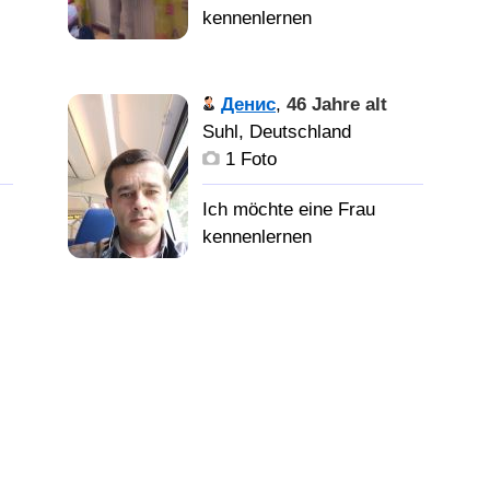
Денис
,
46 Jahre alt
Suhl, Deutschland
1 Foto