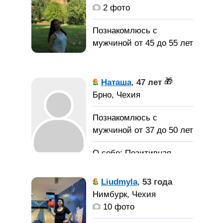
отношения с разными
2 фото
женщинами, тогда не
надо мне писать,
Познакомлюсь с
пожалуйста.
мужчиной от 45 до 55 лет
Друга,
собеседника, мужа,
🎁
Наташа
,
47 лет
человека с которым
Брно, Чехия
уютно и спокойно,
человека которому можно
Познакомлюсь с
доверять.
мужчиной от 37 до 50 лет
Позитивная,
жизнерадостная,
общительная, с
Liudmyla
,
53 года
чувством юмора.
Нимбурк, Чехия
10 фото
В пошуку