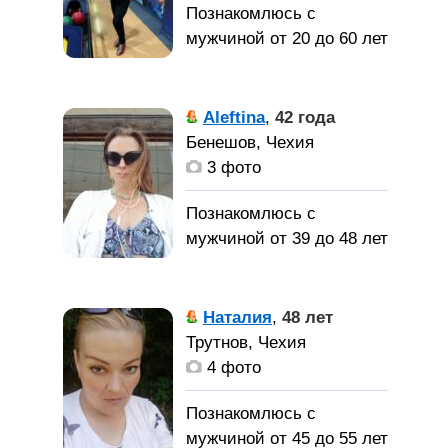
надійного чоловіка та
Познакомлюсь с
друга на все життя для
мужчиной от 20 до 60 лет
серйозних стосунків.
Чоловіка з почуттям
Харизма есть,
гумору. Адекватного з
коммуникабельность
Aleftina
,
42 года
позитивними поглядами
Бенешов, Чехия
на життя.
Твердое
3 фото
плечо
Познакомлюсь с
мужчиной от 39 до 48 лет
Мужчину, с
каторым модно создать
Наталия
,
48 лет
семью и вести общий
Трутнов, Чехия
быт
4 фото
Познакомлюсь с
мужчиной от 45 до 55 лет