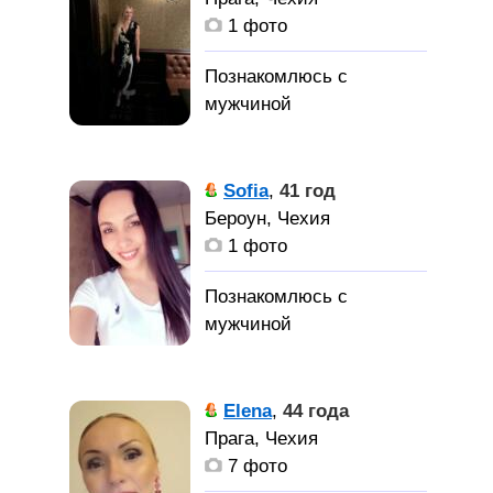
мне в глаза и сказал-мне
1 фото
нужна только ты 🤗
Sofia
,
41 год
Бероун, Чехия
1 фото
Elena
,
44 года
Прага, Чехия
7 фото