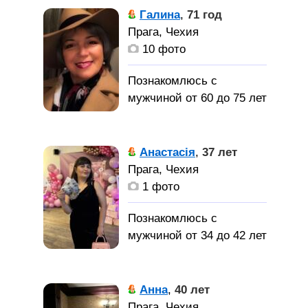
для создания семьи.
Галина
,
71 год
Прага, Чехия
10 фото
Познакомлюсь с
мужчиной от 60 до 75 лет
Мужчину
для совместной жизни,
Анастасія
,
37 лет
Заботливого,
Прага, Чехия
внимательного,
1 фото
любящим, желательно не
курящего, с алкоголем
Познакомлюсь с
был осторожен, активен,
мужчиной от 34 до 42 лет
не ленив, хочу, чтоб
было взаимопонимание
между собой. хочется,
Анна
,
40 лет
чтоб мужчина заглянул
Прага, Чехия